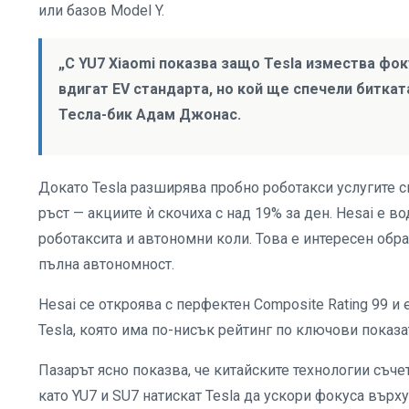
или базов Model Y.
„С YU7 Xiaomi показва защо Tesla измества фок
вдигат EV стандарта, но кой ще спечели битка
Тесла-бик Адам Джонас.
Докато Tesla разширява пробно роботакси услугите си
ръст — акциите ѝ скочиха с над 19% за ден. Hesai е 
роботаксита и автономни коли. Това е интересен обра
пълна автономност.
Hesai се откроява с перфектен Composite Rating 99 и 
Tesla, която има по-нисък рейтинг по ключови показа
Пазарът ясно показва, че китайските технологии съч
като YU7 и SU7 натискат Tesla да ускори фокуса върху