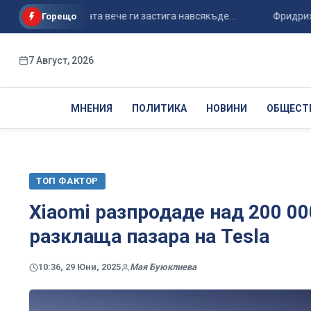
ли - войната вече ги застига навсякъде...
Фридрих Мерц св
Горещо
7 Август, 2026
МНЕНИЯ
ПОЛИТИКА
НОВИНИ
ОБЩЕСТ
ТОП ФАКТОР
Xiaomi разпродаде над 200 000
разклаща пазара на Tesla
10:36, 29 Юни, 2025
Мая Буюклиева