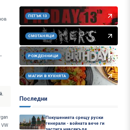
ПЕТЪК 13
нов
СМОТАНЯЦИ
—
РОЖДЕННИЦИ
МАГИИ В КУХНЯТА
й.
Последни
rgan
Покушенията срещу руски
генерали - войната вече ги
о VW
застига навсякъде