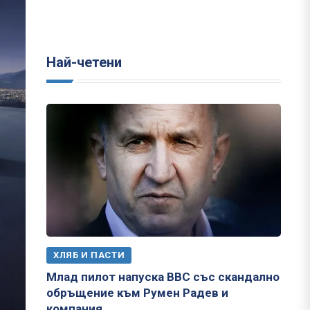
Най-четени
ХЛЯБ И ПАСТИ
Млад пилот напуска ВВС със скандално
обръщение към Румен Радев и
компания