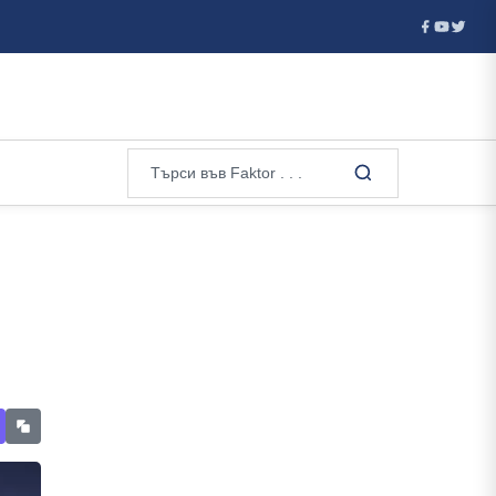
...
Африканска чума по свинете, БАБХ призовава: Не купувай