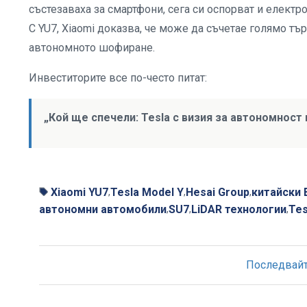
състезаваха за смартфони, сега си оспорват и електр
С YU7, Xiaomi доказва, че може да съчетае голямо тъ
автономното шофиране.
Инвеститорите все по-често питат:
„Кой ще спечели: Tesla с визия за автономност
Xiaomi YU7
Tesla Model Y
Hesai Group
китайски 
,
,
,
автономни автомобили
SU7
LiDAR технологии
Tes
,
,
,
Последвайте