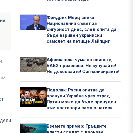
Фридрих Мерц свика
нии
Националния съвет за
сигурност днес, след опита да
бъде взривен украински
самолет на летище Лайпциг
Африканска чума по свинете,
н
БАБХ призовава: Не купувайте!
Не докосвайте! Сигнализирайте!
 за
Подоляк: Русия опитва да
пречупи Украйна чрез страх,
от
Путин може да бъде принуден
към преговори само с натиск
одели
Вземете пример: Гръцките
власти следят с дронове