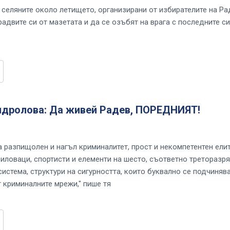
 селяните около летището, организирани от избирателите на Ра
адвите си от мазетата и да се озъбят на врага с последните си
ндролова: Да живей Радев, ПОРЕДНИЯТ!
а разпищолен и нагъл криминалитет, прост и некомпетентен елит
силоваци, спортисти и елементи на шесто, съответно треторазр
истема, структури на сигурността, които буквално се подчинява
т криминалните мрежи," пише тя