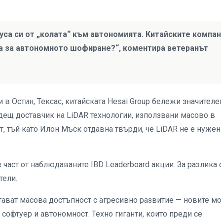
уса си от „колата“ към автономията. Китайските компа
та за автономното шофиране?“, коментира ветеранът
 в Остин, Тексас, китайската Hesai Group бележи значителе
водещ доставчик на LiDAR технологии, използвани масово в
т, тъй като Илон Мъск отдавна твърди, че LiDAR не е нужен
е част от наблюдаваните IBD Leaderboard акции. За разлика 
тели.
етават масова достъпност с агресивно развитие — новите м
 софтуер и автономност. Техно гиганти, които преди се