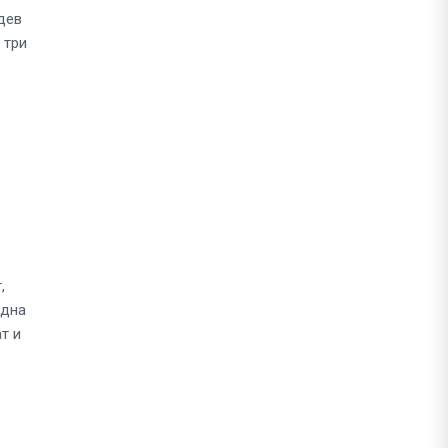
дев
 три
,
ядна
т и