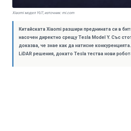
Xiaomi модел YU7, източник: mi.com
Китайската Xiaomi разшири преднината си в бит
насочен директно срещу Tesla Model Y. Със ст
доказва, че знае как да натисне конкуренцият
LiDAR решения, докато Tesla тества нови робот