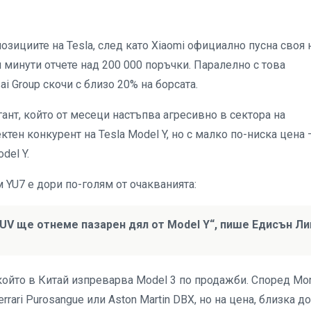
зициите на Tesla, след като Xiaomi официално пусна своя 
и минути отчете над 200 000 поръчки. Паралелно с това
i Group скочи с близо 20% на борсата.
гант, който от месеци настъпва агресивно в сектора на
тен конкурент на Tesla Model Y, но с малко по-ниска цена 
del Y.
м YU7 е дори по-голям от очакванията:
UV ще отнеме пазарен дял от Model Y“, пише Едисън Ли
 който в Китай изпреварва Model 3 по продажби. Според Mo
rari Purosangue или Aston Martin DBX, но на цена, близка д