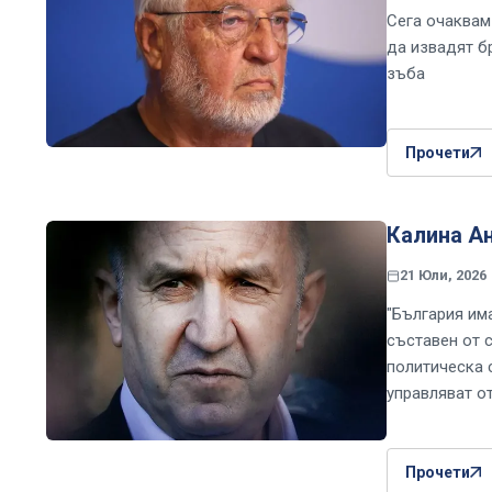
Сега очаквам
да извадят бр
зъба
Прочети
Калина А
21 Юли, 2026
"България им
съставен от 
политическа с
управляват о
Прочети