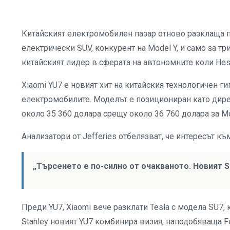
Китайският електромобилен пазар отново разклаща по
електрически SUV, конкурент на Model Y, и само за тр
китайският лидер в сферата на автономните коли Hesa
Xiaomi YU7 е новият хит на китайския технологичен ги
електромобилите. Моделът е позициониран като дирек
около 35 360 долара срещу около 36 760 долара за Mo
Анализатори от Jefferies отбелязват, че интересът къ
„Търсенето е по-силно от очакваното. Новият S
Преди YU7, Xiaomi вече разклати Tesla с модела SU7,
Stanley новият YU7 комбинира визия, наподобяваща Fer