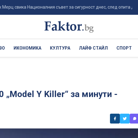
ика Националния съвет за сигурност днес, след опита да бъде взри
ВО
ИКОНОМИКА
КУЛТУРА
ЛАЙФ СТАЙЛ
СПОРТ
 „Model Y Killer“ за минути -