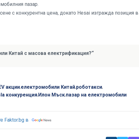
омобилния пазар.
рсене с конкурентна цена, докато Hesai изгражда позиция в
 или Китай с масова електрификация?“
EV акции
електромобили Китай
роботакси
,
,
,
la конкуренция
Илон Мъск
пазар на електромобили
,
,
 Faktor.bg в