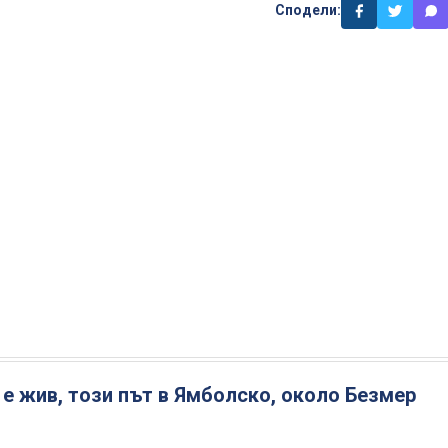
Сподели:
е жив, този път в Ямболско, около Безмер