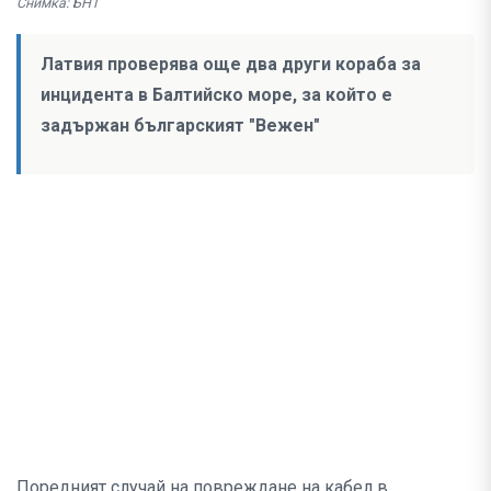
Снимка: БНТ
Латвия проверява още два други кораба за
инцидента в Балтийско море, за който е
задържан българският "Вежен"
Поредният случай на повреждане на кабел в