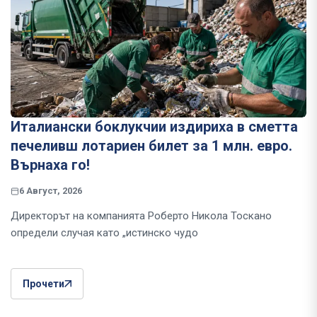
Италиански боклукчии издириха в сметта
печеливш лотариен билет за 1 млн. евро.
Върнаха го!
6 Август, 2026
Директорът на компанията Роберто Никола Тоскано
определи случая като „истинско чудо
Прочети