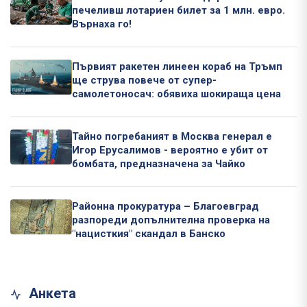
печеливш лотариен билет за 1 млн. евро.
Върнаха го!
Първият ракетен линеен кораб на Тръмп
ще струва повече от супер-
самолетоносач: обявиха шокираща цена
Тайно погребаният в Москва генерал е
Игор Ерусалимов - вероятно е убит от
бомбата, предназначена за Чайко
Районна прокуратура – Благоевград
разпореди допълнителна проверка на
"нацисткия" скандал в Банско
Анкета