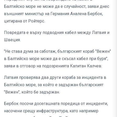
Балтийско море не може да е случайност, заяви днес
външният министър на Германия Аналена Бербок,
цитирана от Ройтерс.
Повредата е върху подводния кабел между Латвия и
Швеция.
"Не става дума за саботаж, българският кораб "Вежен"
в Балтийско море може да е скъсал кабел при буря",
заяви в отговор на подозренията Капитан Калчев:
Латвия проверява два други кораба за инцидента в
Балтийско море, за който е задържан българският
"Вежен", който бе задържан.
Бербок посочи досегашната поредица от инциденти,
насочени срещу инфраструктура, като например