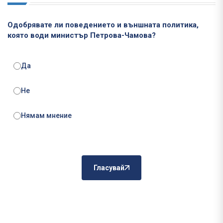
Одобрявате ли поведението и външната политика,
която води министър Петрова-Чамова?
Да
Не
Нямам мнение
Гласувай