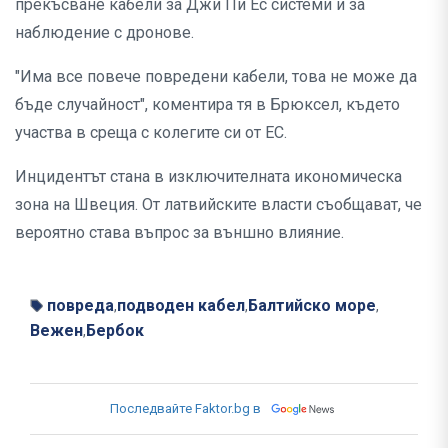
прекъсване кабели за Джи Пи Ес системи и за
наблюдение с дронове.
"Има все повече повредени кабели, това не може да
бъде случайност", коментира тя в Брюксел, където
участва в среща с колегите си от ЕС.
Инцидентът стана в изключителната икономическа
зона на Швеция. От латвийските власти съобщават, че
вероятно става въпрос за външно влияние.
повреда
подводен кабел
Балтийско море
,
,
,
Вежен
Бербок
,
Последвайте Faktor.bg в