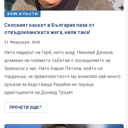
ХЛЯБ И ПАСТИ
Селският каскет в България пази от
отвъдокеанската жега, нали така!
21 Февруари, 2025
Нито лидерът на Герб, нито акад. Николай Денков,
домакин на голямото събитие с посещението на
Зеленски у нас. Нито Кирил Петков, който се
гордееше, че правителството му изнасяло най-много
оръжия за бедстваща Украйна не порица
идиотщините на Доналд Тръмп
ПРОЧЕТИ ОЩЕ