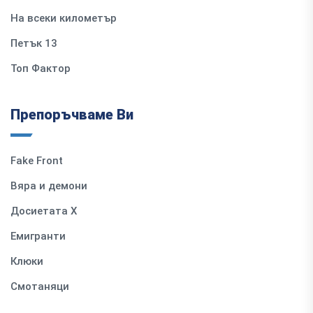
На всеки километър
Петък 13
Топ Фактор
Препоръчваме Ви
Fake Front
Вяра и демони
Досиетата Х
Емигранти
Клюки
Смотаняци