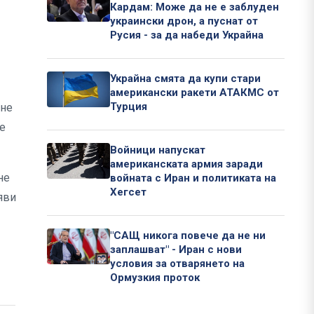
Кардам: Може да не е заблуден
украински дрон, а пуснат от
Русия - за да набеди Украйна
Украйна смята да купи стари
американски ракети АТАКМС от
Турция
чне
 е
Войници напускат
американската армия заради
не
войната с Иран и политиката на
Хегсет
яви
"САЩ никога повече да не ни
заплашват" - Иран с нови
условия за отварянето на
Ормузкия проток