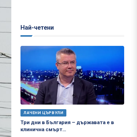
Най-четени
ЛАЧЕНИ ЦЪРВУЛИ
Три дни в България – държавата е в
клинична смърт…