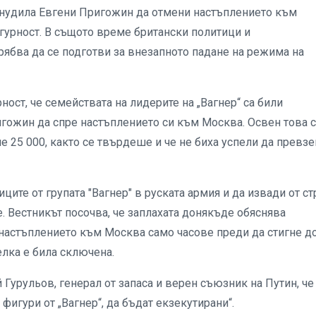
ринудила Евгени Пригожин да отмени настъплението към
игурност. В същото време британски политици и
рябва да се подготви за внезапното падане на режима на
ност, че семействата на лидерите на „Вагнер“ са били
игожин да спре настъплението си към Москва. Освен това 
не 25 000, както се твърдеше и че не биха успели да превз
ите от групата "Вагнер" в руската армия и да извади от ст
. Вестникът посочва, че заплахата донякъде обяснява
настъплението към Москва само часове преди да стигне д
елка е била сключена.
Гурульов, генерал от запаса и верен съюзник на Путин, че
фигури от „Вагнер“, да бъдат екзекутирани“.