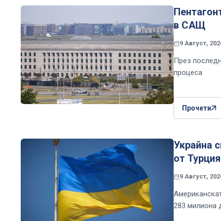
Пентагон
в САЩ
9 Август, 202
През последн
процеса
Прочети
Украйна 
от Турция
9 Август, 202
Американскат
283 милиона 