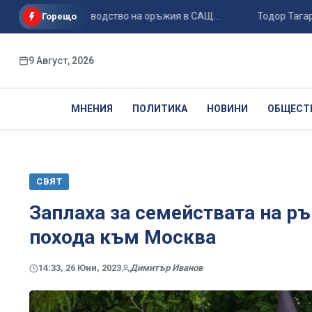
орено производство на оръжия в САЩ...
Тодор Тагарев за ин
Горещо
9 Август, 2026
МНЕНИЯ
ПОЛИТИКА
НОВИНИ
ОБЩЕСТ
СВЯТ
Заплаха за семействата на ръ
похода към Москва
14:33, 26 Юни, 2023
Димитър Иванов