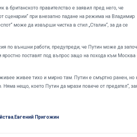
к в британското правителство е заявил пред него, че
 от сценарии“ при внезапно падане на режима на Владимир
спот“ може да извърши чистка в стил „Сталин“, за да се
ия по външни работи, предупреди, че Путин може да запо
ти яростно поставят под въпрос защо на похода към Москва
 живее живее тихо и мирно там. Путин е смъртно ранен, но 
. Няма нещо, което Путин да мрази повече от предател“, за
йства
Евгений Пригожин
,