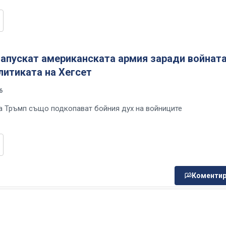
апускат американската армия заради войната
литиката на Хегсет
6
а Тръмп също подкопават бойния дух на войниците
Коментир