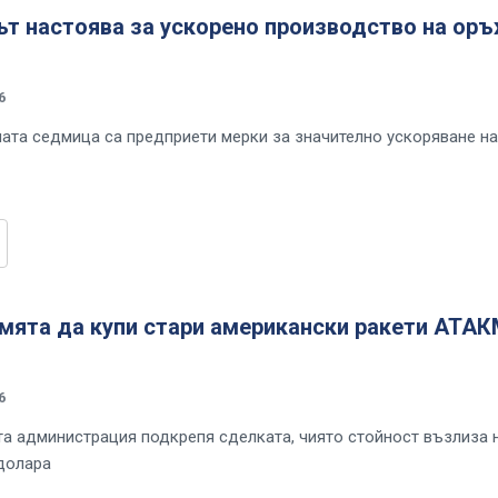
ът настоява за ускорено производство на ор
6
ата седмица са предприети мерки за значително ускоряване на
смята да купи стари американски ракети АТА
6
а администрация подкрепя сделката, чиято стойност възлиза 
долара