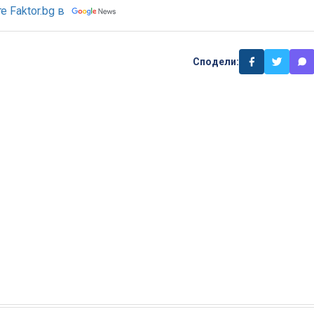
 Faktor.bg в
Сподели: