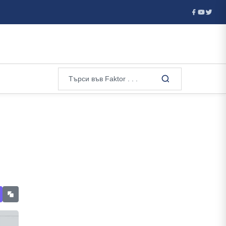
Украйна смята да купи стари американски ракети АТАКМС от