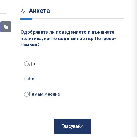
Анкета
Одобрявате ли поведението и външната
политика, която води министър Петрова-
Чамова?
Да
Не
Нямам мнение
Гласувай