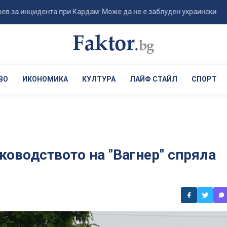
цидента при Кардам: Може да не е заблуден украински дрон, а п...
ВО
ИКОНОМИКА
КУЛТУРА
ЛАЙФ СТАЙЛ
СПОРТ
ководството на "Вагнер" спряла