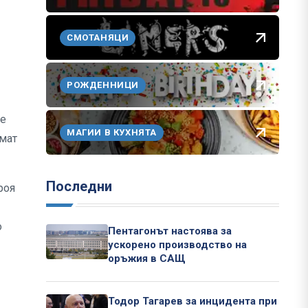
СМОТАНЯЦИ
РОЖДЕННИЦИ
се
МАГИИ В КУХНЯТА
емат
Последни
роя
о
Пентагонът настоява за
ускорено производство на
оръжия в САЩ
Тодор Тагарев за инцидента при