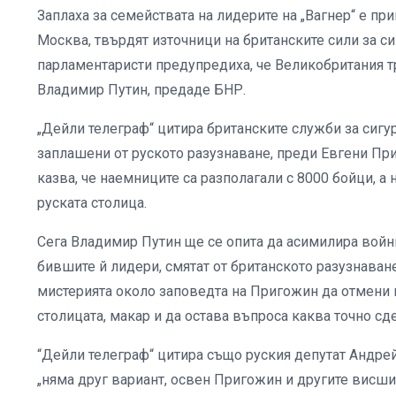
Заплаха за семействата на лидерите на „Вагнер“ е п
Москва, твърдят източници на британските сили за с
парламентаристи предупредиха, че Великобритания т
Владимир Путин, предаде БНР.
„Дейли телеграф“ цитира британските служби за сигур
заплашени от руското разузнаване, преди Евгени Пр
казва, че наемниците са разполагали с 8000 бойци, а 
руската столица.
Сега Владимир Путин ще се опита да асимилира войниц
бившите й лидери, смятат от британското разузнаване
мистерията около заповедта на Пригожин да отмени 
столицата, макар и да остава въпроса каква точно сд
“Дейли телеграф“ цитира също руския депутат Андрей 
„няма друг вариант, освен Пригожин и другите висши 