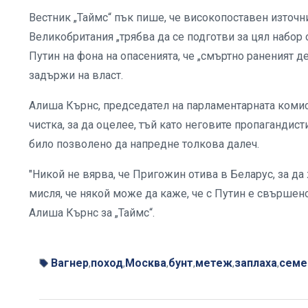
Вестник „Таймс“ пък пише, че високопоставен източни
Великобритания „трябва да се подготви за цял набор
Путин на фона на опасенията, че „смъртно раненият де
задържи на власт.
Алиша Кърнс, председател на парламентарната комис
чистка, за да оцелее, тъй като неговите пропагандис
било позволено да напредне толкова далеч.
"Никой не вярва, че Пригожин отива в Беларус, за да
мисля, че някой може да каже, че с Путин е свършено
Алиша Кърнс за „Таймс“.
Вагнер
поход
Москва
бунт
метеж
заплаха
семе
,
,
,
,
,
,