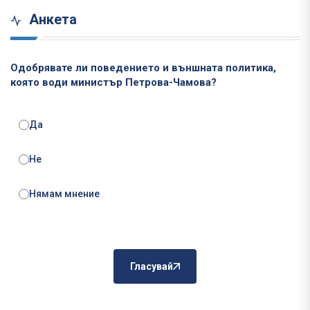
Анкета
Одобрявате ли поведението и външната политика,
която води министър Петрова-Чамова?
Да
Не
Нямам мнение
Гласувай