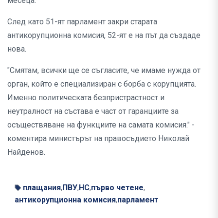
месеца.
След като 51-ят парламент закри старата
антикорупционна комисия, 52-ят е на път да създаде
нова.
"Смятам, всички ще се съгласите, че имаме нужда от
орган, който е специализиран с борба с корупцията.
Именно политическата безпристрастност и
неутралност на състава е част от гаранциите за
осъществяване на функциите на самата комисия." -
коментира министърът на правосъдието Николай
Найденов.
плащания
ПВУ
НС
първо четене
,
,
,
,
антикорупционна комисия
парламент
,