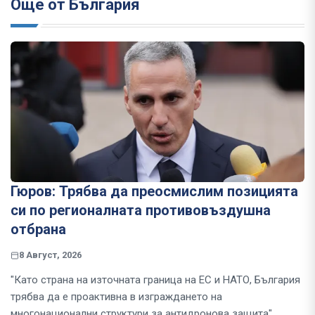
Още от България
Гюров: Трябва да преосмислим позицията
си по регионалната противовъздушна
отбрана
8 Август, 2026
"Като страна на източната граница на ЕС и НАТО, България
трябва да е проактивна в изграждането на
многонационални структури за антидронова защита"