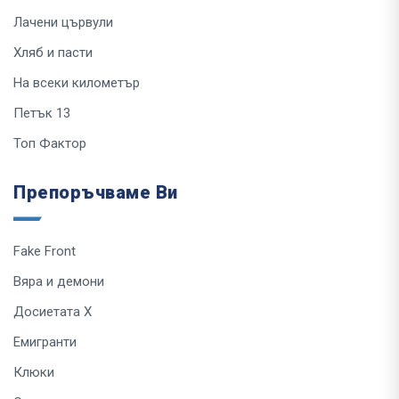
Лачени цървули
Хляб и пасти
На всеки километър
Петък 13
Топ Фактор
Препоръчваме Ви
Fake Front
Вяра и демони
Досиетата Х
Емигранти
Клюки