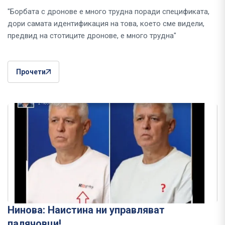
"Борбата с дронове е много трудна поради спецификата,
дори самата идентификация на това, което сме видели,
предвид на стотиците дронове, е много трудна"
Прочети
Нинова: Наистина ни управляват
палячовци!