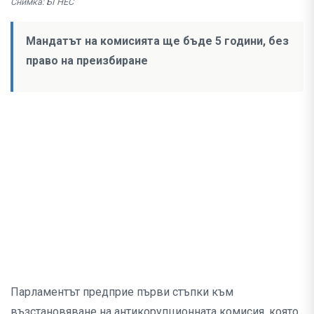
Снимка: БГНЕС
Мандатът на комисията ще бъде 5 години, без
право на преизбиране
Парламентът предприе първи стъпки към
възстановяване на антикорупционната комисия, която