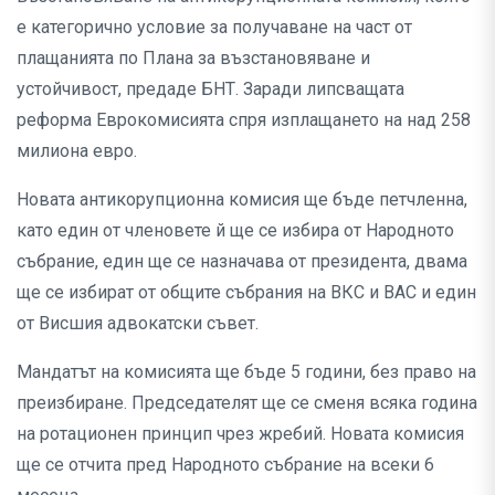
е категорично условие за получаване на част от
плащанията по Плана за възстановяване и
устойчивост, предаде БНТ. Заради липсващата
реформа Еврокомисията спря изплащането на над 258
милиона евро.
Новата антикорупционна комисия ще бъде петчленна,
като един от членовете й ще се избира от Народното
събрание, един ще се назначава от президента, двама
ще се избират от общите събрания на ВКС и ВАС и един
от Висшия адвокатски съвет.
Мандатът на комисията ще бъде 5 години, без право на
преизбиране. Председателят ще се сменя всяка година
на ротационен принцип чрез жребий. Новата комисия
ще се отчита пред Народното събрание на всеки 6