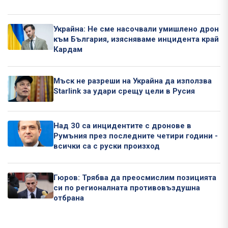
Украйна: Не сме насочвали умишлено дрон
към България, изясняваме инцидента край
Кардам
Мъск не разреши на Украйна да използва
Starlink за удари срещу цели в Русия
Над 30 са инцидентите с дронове в
Румъния през последните четири години -
всички са с руски произход
Гюров: Трябва да преосмислим позицията
си по регионалната противовъздушна
отбрана