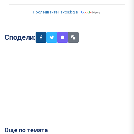
Последвайте Faktor.bg в
Сподели:
Още по темата