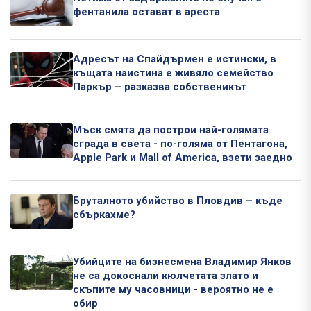
фентанила остават в ареста
Адресът на Спайдърмен е истински, в
къщата наистина е живяло семейство
Паркър – разказва собственикът
Мъск смята да построи най-голямата
сграда в света - по-голяма от Пентагона,
Apple Park и Mall of America, взети заедно
Бруталното убийство в Пловдив – къде
сбъркахме?
Убийците на бизнесмена Владимир Янков
не са докоснали кюлчетата злато и
скъпите му часовници - вероятно не е
обир