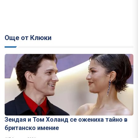
Още от Клюки
Зендая и Том Холанд се ожениха тайно в
британско имение