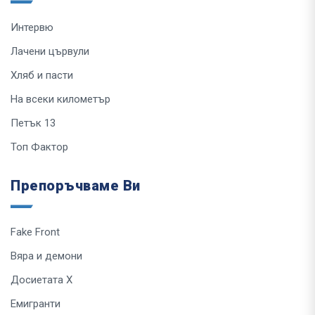
Интервю
Лачени цървули
Хляб и пасти
На всеки километър
Петък 13
Топ Фактор
Препоръчваме Ви
Fake Front
Вяра и демони
Досиетата Х
Емигранти