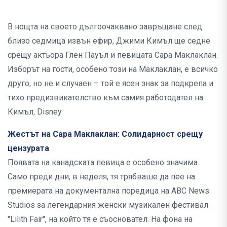
В нощта на своето дългоочаквано завръщане след
близо седмица извън ефир, Джими Кимъл ще седне
срещу актьора Глен Пауъл и певицата Сара Маклаклан.
Изборът на гости, особено този на Маклаклан, е всичко
друго, но не и случаен – той е ясен знак за подкрепа и
тихо предизвикателство към самия работодател на
Кимъл, Disney.
Жестът на Сара Маклаклан: Солидарност срещу
цензурата
Появата на канадската певица е особено значима.
Само преди дни, в неделя, тя трябваше да пее на
премиерата на документална поредица на ABC News
Studios за легендарния женски музикален фестивал
"Lilith Fair", на който тя е съосновател. На фона на