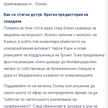
притежавана от... Disney.
Как се стигна дотук: Кратка предистория на
скандала
Появата на тези гости идва след близо седмица на
медийна несигурност. Всичко започна с монолог на
Кимъл, в който той коментира убийството на
консервативния активист Чарли Кърк и осмя
реакциите на поддръжници на Тръмп. Това предизвика
яростна реакция, която доведе до безпрецедентен
натиск от собственици на телевизионни станции и
дори от Федералната комисия по комуникациите.
Поддавайки се на натиска, Disney взе решение да
свали шоуто от ефир за неопределено време, за да
"избегне по-нататъшното разпалване на
напрежението". След обвинения в цензура и дни на