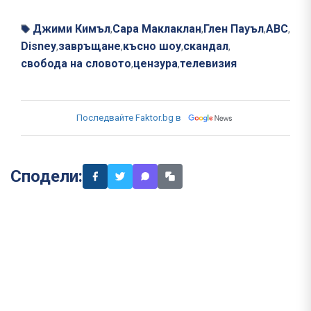
Джими Кимъл
Сара Маклаклан
Глен Пауъл
ABC
,
,
,
,
Disney
завръщане
късно шоу
скандал
,
,
,
,
свобода на словото
цензура
телевизия
,
,
Последвайте Faktor.bg в
Сподели: