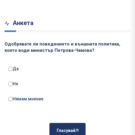
Анкета
Одобрявате ли поведението и външната политика,
която води министър Петрова-Чамова?
Да
Не
Нямам мнение
Гласувай