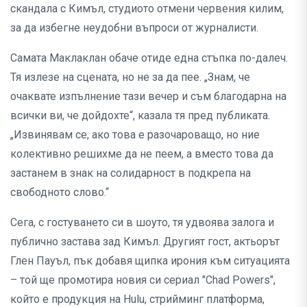
скандала с Кимъл, студиото отмени червения килим,
за да избегне неудобни въпроси от журналисти.
Самата Маклаклан обаче отиде една стъпка по-далеч.
Тя излезе на сцената, но не за да пее. „Знам, че
очаквате изпълнение тази вечер и съм благодарна на
всички ви, че дойдохте“, казала тя пред публиката.
„Извинявам се, ако това е разочароващо, но ние
колективно решихме да не пеем, а вместо това да
застанем в знак на солидарност в подкрепа на
свободното слово.“
Сега, с гостуването си в шоуто, тя удвоява залога и
публично застава зад Кимъл. Другият гост, актьорът
Глен Пауъл, пък добавя щипка ирония към ситуацията
– той ще промотира новия си сериал "Chad Powers",
който е продукция на Hulu, стрийминг платформа,