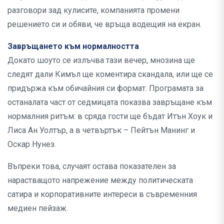
разговори зад кулисите, компанията промени
решението си и обяви, че връща водещия на екран.
Завръщането към нормалността
Докато шоуто се излъчва тази вечер, мнозина ще
следят дали Кимъл ще коментира скандала, или ще се
придържа към обичайния си формат. Програмата за
останалата част от седмицата показва завръщане към
нормалния ритъм: в сряда гости ще бъдат Итън Хоук и
Лиса Ан Уолтър, а в четвъртък – Пейтън Манинг и
Оскар Нунез.
Въпреки това, случаят остава показателен за
нарастващото напрежение между политическата
сатира и корпоративните интереси в съвременния
медиен пейзаж.