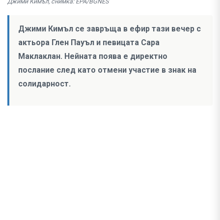
Джими Кимъл, снимка: EPA/BGNES
Джими Кимъл се завръща в ефир тази вечер с
актьора Глен Пауъл и певицата Сара
Маклаклан. Нейната поява е директно
послание след като отмени участие в знак на
солидарност.