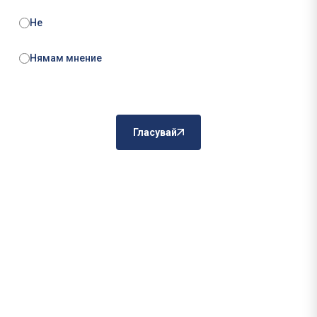
Не
Нямам мнение
Гласувай