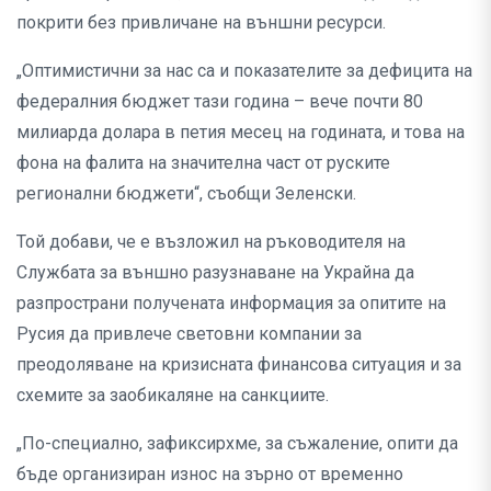
покрити без привличане на външни ресурси.
„Оптимистични за нас са и показателите за дефицита на
федералния бюджет тази година – вече почти 80
милиарда долара в петия месец на годината, и това на
фона на фалита на значителна част от руските
регионални бюджети“, съобщи Зеленски.
Той добави, че е възложил на ръководителя на
Службата за външно разузнаване на Украйна да
разпространи получената информация за опитите на
Русия да привлече световни компании за
преодоляване на кризисната финансова ситуация и за
схемите за заобикаляне на санкциите.
„По-специално, зафиксирхме, за съжаление, опити да
бъде организиран износ на зърно от временно