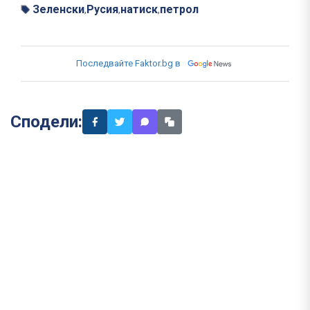
Зеленски
Русия
натиск
петрол
,
,
,
Последвайте Faktor.bg в
Сподели: