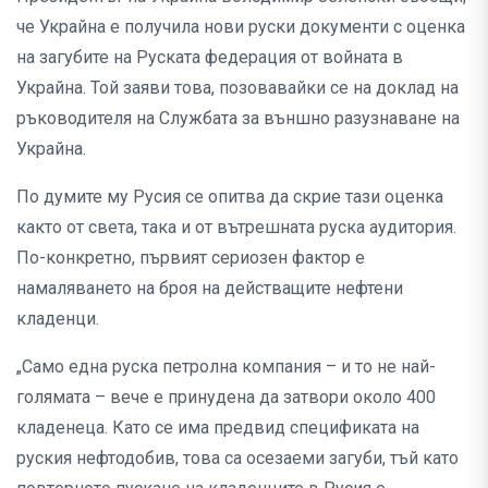
че Украйна е получила нови руски документи с оценка
на загубите на Руската федерация от войната в
Украйна. Той заяви това, позовавайки се на доклад на
ръководителя на Службата за външно разузнаване на
Украйна.
По думите му Русия се опитва да скрие тази оценка
както от света, така и от вътрешната руска аудитория.
По-конкретно, първият сериозен фактор е
намаляването на броя на действащите нефтени
кладенци.
„Само една руска петролна компания – и то не най-
голямата – вече е принудена да затвори около 400
кладенеца. Като се има предвид спецификата на
руския нефтодобив, това са осезаеми загуби, тъй като