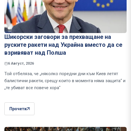
Шикорски заговори за прехващане на
руските ракети над Украйна вместо да се
взривяват над Полша
6 Август, 2026
Той отбеляза, че „няколко поредни дни към Киев летят
балистични ракети, срещу които в момента няма защита“ и
„те убиват все повече хора"
Прочети