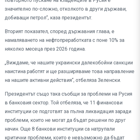
повторното пускане на кладенците в Русия е
значително по-сложно, отколкото в други държави,
добиващи петрол“, каза президентът.
Вторият показател, според държавния глава, е
намаляването на нефтопреработката с поне 10% за
няколко месеца през 2026 година.
„Виждаме, че нашите украински далекобойни санкции
наистина работят и ще разширяваме това направление
на нашите активни действия“, отбеляза Зеленски.
Президентът също така съобщи за проблеми на Русия
в банковия сектор. Той отбеляза, че 11 финансови
институции се подготвят за пълна ликвидация заради
проблеми, които не могат да бъдат решени по друг
начин. Още 8 банкови институции са натрупали
критични проблеми, които е невъзможно да бъдат