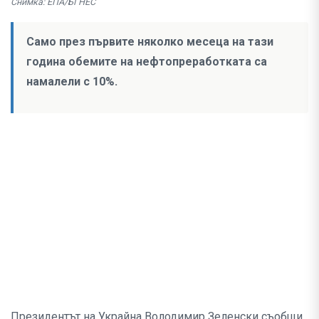
Снимка: ЕПА/БГНЕС
Само през първите няколко месеца на тази
година обемите на нефтопреработката са
намалели с 10%.
Президентът на Украйна Володимир Зеленски съобщи,