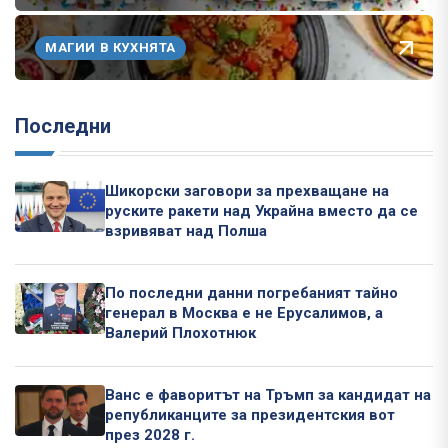
МАГИИ В КУХНЯТА
Последни
Шикорски заговори за прехващане на
руските ракети над Украйна вместо да се
взривяват над Полша
По последни данни погребаният тайно
генерал в Москва е не Ерусалимов, а
Валерий Плохотнюк
Ванс е фаворитът на Тръмп за кандидат на
републиканците за президентския вот
през 2028 г.