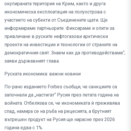
окупираната територия на Крим, както и друга
икономическа експлоатация на полуострова с
участието на субекти от Съединените щати. Ще
информираме партньорите. Фиксираме и опити за
привличане в руските нефтогазови арктически
проекти на инвестиции и технологии от страните на
демократичния свят. Знаем как да противодействаме“,
заяви държавният глава.
Руската икономика: важни новини
По-рано изданието Forbes съобщи, че санкциите са
започнали да „настигат“ Русия през петата година на
войната. Отбелязва се, че икономиката ѝ преживява
спад, намира се на ръба на рецесията, а брутният
вътрешен продукт на Русия ще нарасне през 2026
година едва с 1%.