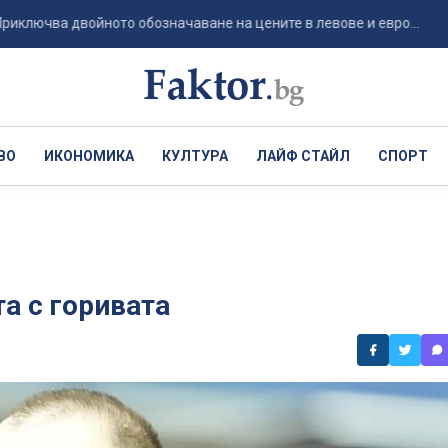
а двойното обозначаване на цените в левове и евро...
Die 
ВО
ИКОНОМИКА
КУЛТУРА
ЛАЙФ СТАЙЛ
СПОРТ
та с горивата