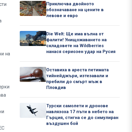
Приключва двойното
сти
обозначаване на цените в
левове и евро
а
Die Welt: Ще има вълна от
фалити! Унищожаването на
складовете на Wildberries
нанася сериозен удар на Русия
ни на
Оставиха в ареста петимата
тийнейджъри, изтезавали и
пребили до смърт мъж в
ерки
Пловдив
ава
Турски самолети и дронове
ни
навлязоха 17 пъти в небето на
Гърция, стигна се до симулиран
въздушен бой
ЕС