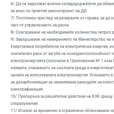
6/ Да се задължат всички складодържатели да обявя
за внос по приетия законопроект на ДБ
7/ Постоянен преглед на резервите от горива, за да 
част от управлението на риска.
8/ Осигуряване на необходимите количества петрол д
9/ Завършване на намерението на Министерство на е
Енергоемки потребители на електрическа енергия, к
значителен риск от загуба на конкурентоспособност
електроенергията (посочени в Приложение № 1 към Н
климата, опазването на околната среда и енергетикат
цената на използваната електроенергия. Условието 
за декарбонизация за намаляване разходите на електр
електрификация.
10/ Препоръка за решителни действия на КЗК срещу 
споразумения.
11/ Искане за временно и ограничено облекчаване на