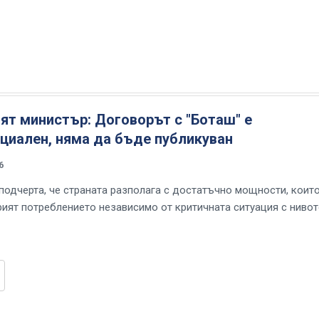
ят министър: Договорът с "Боташ" е
циален, няма да бъде публикуван
6
подчерта, че страната разполага с достатъчно мощности, коит
рият потреблението независимо от критичната ситуация с нивот