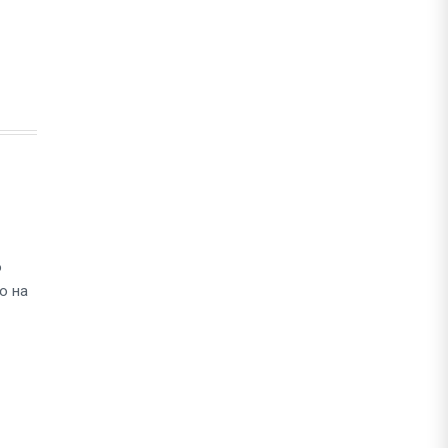
о
о на