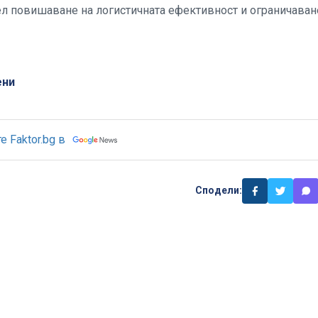
ел повишаване на логистичната ефективност и ограничаван
ени
 Faktor.bg в
Сподели: