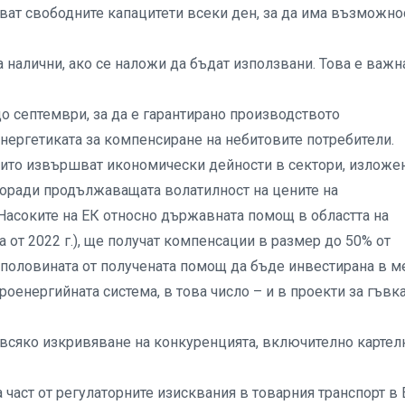
ват свободните капацитети всеки ден, за да има възможно
са налични, ако се наложи да бъдат използвани. Това е важн
о септември, за да е гарантирано производството
нергетиката за компенсиране на небитовите потребители.
оито извършват икономически дейности в сектори, изложе
 поради продължаващата волатилност на цените на
асоките на ЕК относно държавната помощ в областта на
а от 2022 г.), ще получат компенсации в размер до 50% от
е половината от получената помощ да бъде инвестирана в м
оенергийната система, в това число – и в проекти за гъвк
всяко изкривяване на конкуренцията, включително картел
 част от регулаторните изисквания в товарния транспорт в 