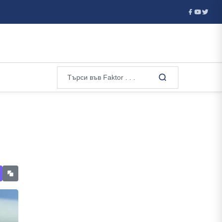
Welt: Ще има вълна от фалити! Унищожаването на складовете на Wildb