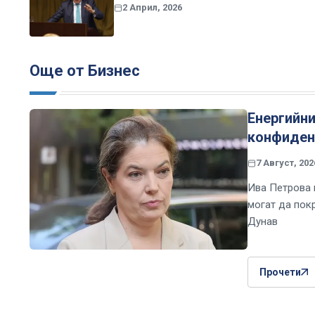
2 Април, 2026
Още от Бизнес
Енергийни
конфиден
7 Август, 202
Ива Петрова 
могат да пок
Дунав
Прочети