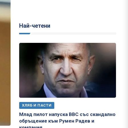
Най-четени
ХЛЯБ И ПАСТИ
Млад пилот напуска ВВС със скандално
обръщение към Румен Радев и
компания