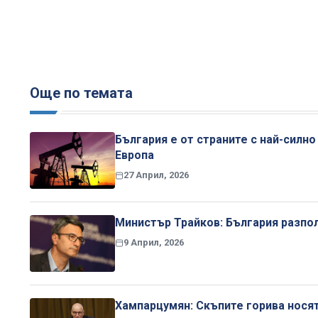
Още по темата
България е от страните с най-силно
Европа
27 Април, 2026
Министър Трайков: България разпол
9 Април, 2026
Хампарцумян: Скъпите горива носят