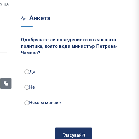
е на
Анкета
Одобрявате ли поведението и външната
политика, която води министър Петрова-
Чамова?
Да
Не
Нямам мнение
Гласувай