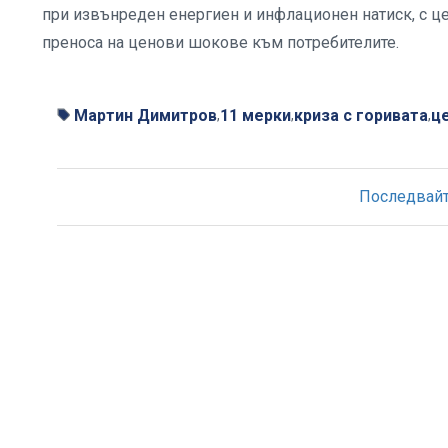
при извънреден енергиен и инфлационен натиск, с ц
преноса на ценови шокове към потребителите.
Мартин Димитров
11 мерки
криза с горивата
ц
,
,
,
Последвайте