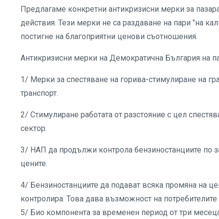
Предлагаме конкретни антикризисни мерки за пазара
действия. Тези мерки не са раздаване на пари "на кал
постигне на благоприятни ценови съотношения.
Антикризисни мерки на Демократична България на па
1/ Мерки за спестяване на горива-стимулиране на гр
транспорт.
2/ Стимулиране работата от разстояние с цел спестя
сектор.
3/ НАП да продължи контрола бензиностанциите по з
цените.
4/ Бензиностанциите да подават всяка промяна на це
контролира. Това дава възможност на потребителите д
5/ Био компонента за временен период от три месеца 