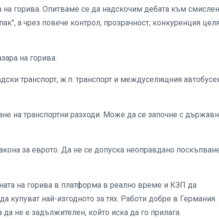
 на горива. Опитваме се да надскочим дебата към смисле
пак", а чрез повече контрол, прозрачност, конкуренция цел
зара на горива:
адски транспорт, ж.п. транспорт и междуселищния автобусе
ване на транспортни разходи. Може да се започне с държав
акона за еврото. Да не се допуска неоправдано поскъпване
ната на горива в платформа в реално време и КЗП да
а купуват най-изгодното за тях. Работи добре в Германия.
да не е задължителен, който иска да го прилага.