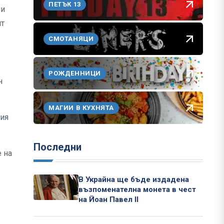
ПЕТЪК 13
ни
ят
СМОТАНЯЦИ
РОЖДЕННИЦИ
н
МАГИИ В КУХНЯТА
ния
Последни
 на
В Украйна ще бъде издадена
възпоменателна монета в чест
на Йоан Павел II