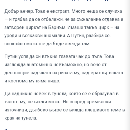
Добър вечер. Това е екстракт. Много неща се случиха
— и трябва да се отбележи, че за съжаление отдавна е
затворен циркът на Барнъм. Имаше такъв цирк – на
уроди и всякакви аномалии. А Путин, разбира се,
спокойно можеше да бъде звезда там.
Путин успя да си втъкне главата чак до пъпа. Това
изглежда анатомично невъзможно, но вече от
денонощие над яката на ризата му, над вратовръзката
и костюма му няма нищо.
Да надникне човек в тунела, който се е образувал в
тялото му, не всеки може. Но според кремълски
източници, дълбоко вътре се вижда плешивото теме в
края на тунела.