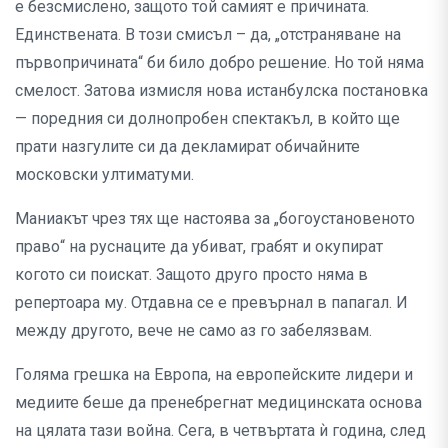
е безсмислено, защото той самият е причината.
Единствената. В този смисъл – да, „отстраняване на
първопричината“ би било добро решение. Но той няма
смелост. Затова измисля нова истанбулска постановка
— поредния си долнопробен спектакъл, в който ще
прати назгулите си да декламират обичайните
московски ултиматуми.
Маниакът чрез тях ще настоява за „богоустановеното
право“ на руснаците да убиват, грабят и окупират
когото си поискат. Защото друго просто няма в
репертоара му. Отдавна се е превърнал в папагал. И
между другото, вече не само аз го забелязвам.
Голяма грешка на Европа, на европейските лидери и
медиите беше да пренебрегнат медицинската основа
на цялата тази война. Сега, в четвъртата ѝ година, след