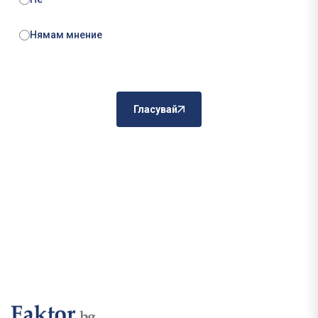
Нямам мнение
Гласувай