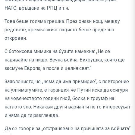
НАТО, връщане на РПЦ и т.н.
Това беше голяма грешка. През онази нощ, между
редовете, кремълският пациент беше пределно
откровен.
С ботоксова мимика на бузите намекна: „Не се
надявайте на нищо. Вечна война. Вихрушка, която ще
засмуче Европа, а после и целия свят.“
Заявлението, че „няма да има примирие“, с повторение
на ултиматумите, е гаранция, че Путин иска да осигури
на човечеството години гной, болка и триумф на
наглото зло. Никакви други варианти не го интересуват
и няма да ги разглежда.
Да се говори за „отстраняване на причината за войната“