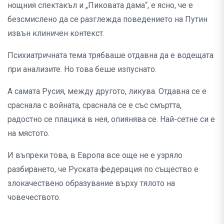
нощния спектакъл и „Пиковата дама“, е ясно, че е
безсмислено да се разглежда поведението на Путин
извън клиничен контекст.
Психиатричната тема трябваше отдавна да е водещата
при анализите. Но това беше изпуснато.
А самата Русия, между другото, ликува. Отдавна се е
сраснала с войната, сраснала се е със смъртта,
радостно се плацика в нея, опиянява се. Най-сетне си е
на мястото.
И въпреки това, в Европа все още не е узряло
разбирането, че Руската федерация по същество е
злокачествено образувание върху тялото на
човечеството.