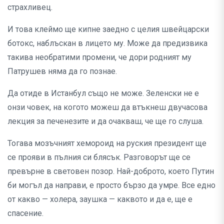
страхливец.
И това клеймо ще кипне заедно с целия швейцарски
ботокс, наблъскан в лицето му. Може да предизвика
такива необратими промени, че дори родният му
Патрушев няма да го познае.
Да отиде в Истанбул също не може. Зеленски не е
онзи човек, на когото можеш да втъкнеш двучасова
лекция за печенезите и да очакваш, че ще го слуша.
Тогава мозъчният хемороид на руския президент ще
се прояви в пълния си блясък. Разговорът ще се
превърне в световен позор. Най-доброто, което Путин
би могъл да направи, е просто бързо да умре. Все едно
от какво — холера, заушка — каквото и да е, ще е
спасение.