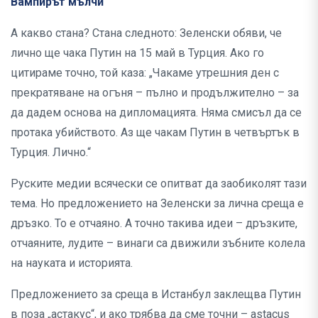
Вампирът мълчи
А какво стана? Стана следното: Зеленски обяви, че
лично ще чака Путин на 15 май в Турция. Ако го
цитираме точно, той каза: „Чакаме утрешния ден с
прекратяване на огъня – пълно и продължително – за
да дадем основа на дипломацията. Няма смисъл да се
протака убийството. Аз ще чакам Путин в четвъртък в
Турция. Лично.“
Руските медии всячески се опитват да заобиколят тази
тема. Но предложението на Зеленски за лична среща е
дръзко. То е отчаяно. А точно такива идеи – дръзките,
отчаяните, лудите – винаги са движили зъбните колела
на науката и историята.
Предложението за среща в Истанбул заклещва Путин
в поза „астакус“, и ако трябва да сме точни – astacus