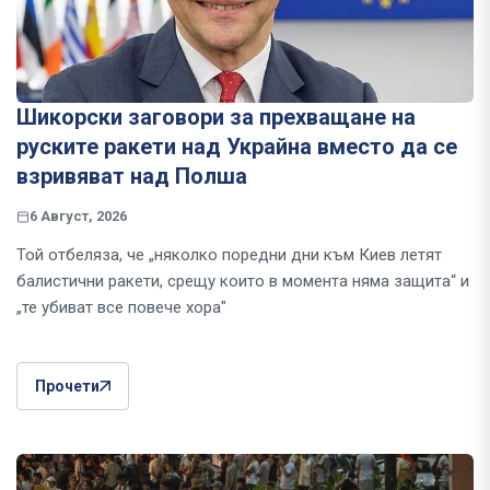
Шикорски заговори за прехващане на
руските ракети над Украйна вместо да се
взривяват над Полша
6 Август, 2026
Той отбеляза, че „няколко поредни дни към Киев летят
балистични ракети, срещу които в момента няма защита“ и
„те убиват все повече хора"
Прочети