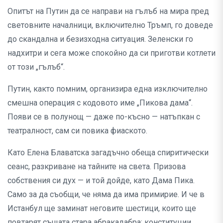
Опитът на Путин да се направи на гълъб на мира пред
световните началници, включително Тръмп, го доведе
до скандална и безизходна ситуация. Зеленски го
надхитри и сега може спокойно да си приготви котлети
от този „гълъб“.
Путин, както помним, организира една изключително
смешна операция с кодовото име „Пикова дама“.
Появи се в полунощ — даже по-късно — натъпкан с
театралност, сам си повика фиаското.
Като Елена Блаватска загадъчно обеща спиритически
сеанс, разкриване на тайните на света. Призова
собствения си дух — и той дойде, като Дама Пика.
Само за да съобщи, че няма да има примирие. И че в
Истанбул ще заминат неговите шестици, които ще
повтарят същата стара абракадабра: конституции,