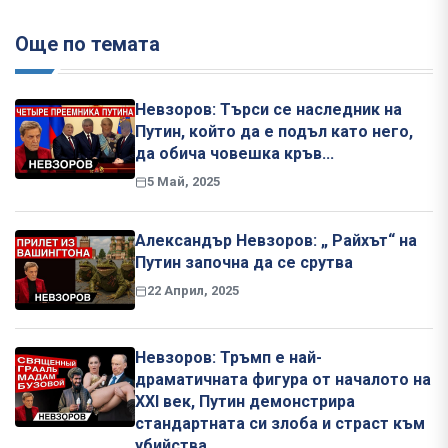
Още по темата
Невзоров: Търси се наследник на
Путин, който да е подъл като него,
да обича човешка кръв...
5 Май, 2025
Александър Невзоров: „ Райхът“ на
Путин започна да се срутва
22 Април, 2025
Невзоров: Тръмп е най-
драматичната фигура от началото на
XXI век, Путин демонстрира
стандартната си злоба и страст към
убийства