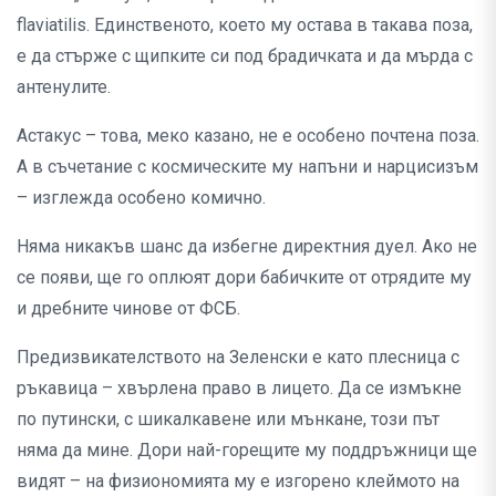
flaviatilis. Единственото, което му остава в такава поза,
е да стърже с щипките си под брадичката и да мърда с
антенулите.
Астакус – това, меко казано, не е особено почтена поза.
А в съчетание с космическите му напъни и нарцисизъм
– изглежда особено комично.
Няма никакъв шанс да избегне директния дуел. Ако не
се появи, ще го оплюят дори бабичките от отрядите му
и дребните чинове от ФСБ.
Предизвикателството на Зеленски е като плесница с
ръкавица – хвърлена право в лицето. Да се измъкне
по путински, с шикалкавене или мънкане, този път
няма да мине. Дори най-горещите му поддръжници ще
видят – на физиономията му е изгорено клеймото на