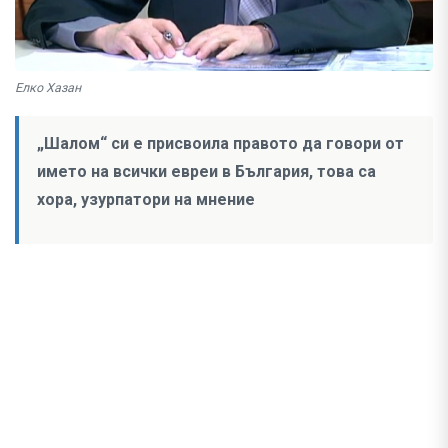
Елко Хазан
„Шалом“ си е присвоила правото да говори от
името на всички евреи в България, това са
хора, узурпатори на мнение