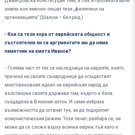
Димитровска конституция. Ние, а пък и публиката вече
знаем кои именно пишат тези „филипики на
организацията“ (Шалом – бел.ред.).
- Кои са тези хора от еврейската общност и
състоятелни ли са аргументите им да няма
паметник на кмета Иванов?
- Голяма част от тях са наследници на евреите, които
пречеха на своите сънародници да осъществят
многовековния идеал на еврейския народ да
възстанови своята държава там, където е била
създадена в Близкия изток. И сами избраха
възможността да останат тук, за да подкрепят
комунистическия режим. Този печат, разбира се, не
може да се сложи върху всички евреи, тъй като е