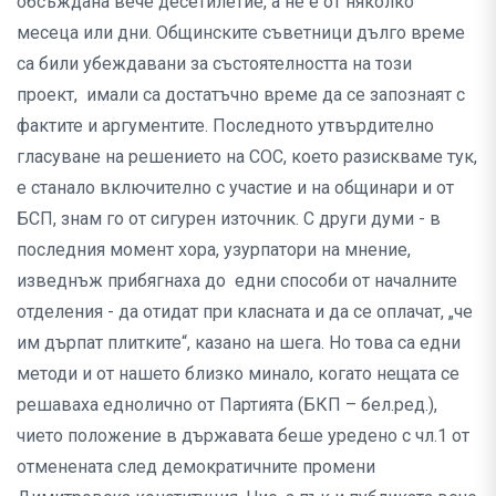
обсъждана вече десетилетие, а не е от няколко
месеца или дни. Общинските съветници дълго време
са били убеждавани за състоятелността на този
проект, имали са достатъчно време да се запознаят с
фактите и аргументите. Последното утвърдително
гласуване на решението на СОС, което разискваме тук,
е станало включително с участие и на общинари и от
БСП, знам го от сигурен източник. С други думи - в
последния момент хора, узурпатори на мнение,
изведнъж прибягнаха до едни способи от началните
отделения - да отидат при класната и да се оплачат, „че
им дърпат плитките“, казано на шега. Но това са едни
методи и от нашето близко минало, когато нещата се
решаваха еднолично от Партията (БКП – бел.ред.),
чието положение в държавата беше уредено с чл.1 от
отменената след демократичните промени