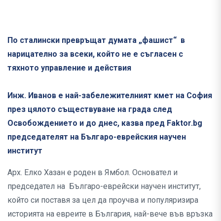
По сталински превръщат думата „фашист“ в
нарицателно за всеки, който не е съгласен с
тяхното управление и действия
Инж. Иванов е най-забележителният кмет на София
през цялото съществуване на града след
Освобождението и до днес, казва пред Faktor.bg
председателят на Българо-еврейския научен
институт
Арх. Елко Хазан е роден в Ямбол. Основател и
председател на Българо-еврейски научен институт,
който си поставя за цел да проучва и популяризира
историята на евреите в България, най-вече във връзка