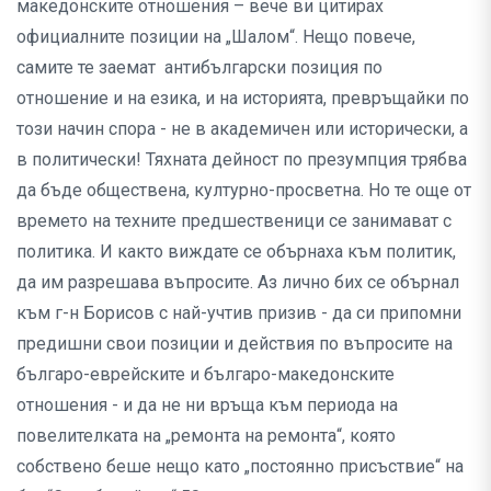
македонските отношения – вече ви цитирах
официалните позиции на „Шалом“. Нещо повече,
самите те заемат антибългарски позиция по
отношение и на езика, и на историята, превръщайки по
този начин спора - не в академичен или исторически, а
в политически! Тяхната дейност по презумпция трябва
да бъде обществена, културно-просветна. Но те още от
времето на техните предшественици се занимават с
политика. И както виждате се обърнаха към политик,
да им разрешава въпросите. Аз лично бих се обърнал
към г-н Борисов с най-учтив призив - да си припомни
предишни свои позиции и действия по въпросите на
българо-еврейските и българо-македонските
отношения - и да не ни връща към периода на
повелителката на „ремонта на ремонта“, която
собствено беше нещо като „постоянно присъствие“ на