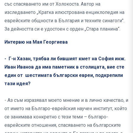
със спасяването им от Холокоста. Автор на
изследването „Кратка илюстрована енциклопедия на
еврейските общности в България и техните синагоги".
За дейността си е удостоен с орден „Стара планина“.
Интервю на Мая Георгиева
- Г-н Хазан, трябва ли бившият кмет на София инж.
Иван Иванов да има паметник в столицата, вие сте
един от шестимата български евреи, подкрепили
тази идея?
- Аз съм изразявал моето мнение и в лично качество, и
от името на Българо-еврейския научен институт, който
се занимава конкретно с тези теми – българо-
еврейските отношения, спасяването на българските