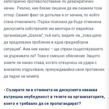
категорично противопоставяне по демократичен
начин. Реално, ние бяхме лишени да им окажем този
отпор. Самият факт се допълва и от начина, по който
стана отменянето. Първи поискаха да бъде отменена
дискусията собствените им ментори от еврейска
организация „Шалом“, тъй като, видите ли, „това щяло
да предизвика проблеми в една предизборна
ситуация“. Ама ние какво – ще спрем съществуването
на държавата ли? Това е смешно обяснение. Защото
знаете ли какво става, когато отвърнеш на удара с
внезапно отдръпване, принуждавайки своя противник
да падне на земята.
- Съзирате ли в отмяната на дискусията някаква
вътрешна неубеденост в тезите на организаторите,
които е трябвало да се пропагандират?