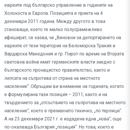
евреите под българско управление в годините на
Холокоста в Европа. Позицията е приета на 4
декември 2011 година. Между другото в това
становище, което те малко полусрамежливо
афишират, се казва, че „Виновни за депортирането на
евреите от тези територия на Беломорска Тракия и
Вардарска Македония и гр. Пирот по време на Втората
световна война имат германските власти заедно с
българското пронацистко правителство, както и
липсата на съпротива от страна на местното
население“. Обръщам ви внимание на годината, когато
е формулирана тази позиция – 2011, както и на
твърдението за „отсъствието на съпротива на местното
население“, което е премахнато тихичко, „по терлици“.
А на 23 декември 2021 г. е издадена една „нова“, още
по-окалваща България „позиция“. Но това, което е