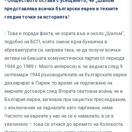
- Обществото остава с усещането, че „Шалом“
представлява всички български евреи и техните
гледни точки за историята
?
- Това е поради факта, че хората във и около „Шалом“,
подобно на БСП, която смени една буквичка в
абревиатурата си, направи така, че да получи всички
активи на бившата комунистическа партия от периода
1944 до 1989 г. Много интересно е, че веднага след 9
септември 1944 ръководителите на българските евреи
декларират в Париж по време на подписване на
мирните договори след Втората световна война, че в
България евреи, загинали при нацистки преследвания,
с изключение на падналите като партизани, няма.
Числото на евреите у нас не се е намалило, а се е
увеличило – това се отнася до времето на Холокоста.