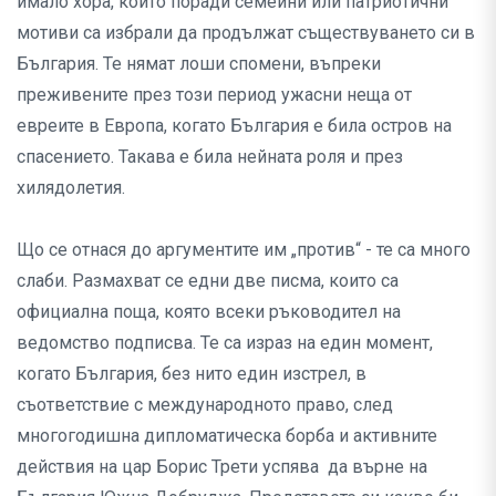
имало хора, които поради семейни или патриотични
мотиви са избрали да продължат съществуването си в
България. Те нямат лоши спомени, въпреки
преживените през този период ужасни неща от
евреите в Европа, когато България е била остров на
спасението. Такава е била нейната роля и през
хилядолетия.
Що се отнася до аргументите им „против“ - те са много
слаби. Размахват се едни две писма, които са
официална поща, която всеки ръководител на
ведомство подписва. Те са израз на един момент,
когато България, без нито един изстрел, в
съответствие с международното право, след
многогодишна дипломатическа борба и активните
действия на цар Борис Трети успява да върне на