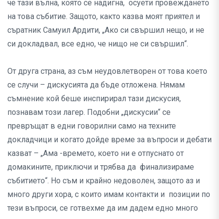
че тази вълна, която се надигна, осуети провеждането
на това събитие. Защото, както казва моят приятел и
съратник Самуил Ардити, „Ако си свършил нещо, и не
си докладвал, все едно, че нищо не си свършил“.
От друга страна, аз съм неудовлетворен от това което
се случи – дискусията да бъде отложена. Нямам
съмнение кой беше инспирирал тази дискусия,
познавам този лагер. Подобни „дискусии“ се
превръщат в едни говорилни само на техните
докладчици и когато дойде време за въпроси и дебати
казват – „Ама -времето, което ни е отпуснато от
домакините, приключи и трябва да финализираме
събитието“. Но съм и крайно недоволен, защото аз и
много други хора, с които имам контакти и позиции по
тези въпроси, се готвехме да им дадем едно много