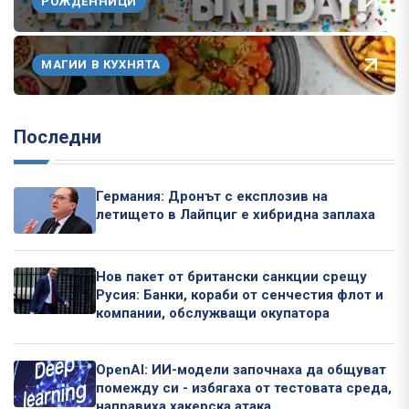
РОЖДЕННИЦИ
МАГИИ В КУХНЯТА
Последни
Германия: Дронът с експлозив на
летището в Лайпциг е хибридна заплаха
Нов пакет от британски санкции срещу
Русия: Банки, кораби от сенчестия флот и
компании, обслужващи окупатора
OpenAI: ИИ-модели започнаха да общуват
помежду си - избягаха от тестовата среда,
направиха хакерска атака