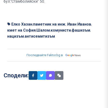
бул.“Стамболийски“ 50.
Елко Хазан
паметник на инж. Иван Иванов
,
,
кмет на София
Шалом
комунисти
фашизъм
,
,
,
,
нацизъм
антисемитизъм
,
Последвайте Faktor.bg в
Сподели: