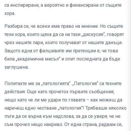
са инспирирани, а вероятно и финансирани от същите
хора.
Разбира се, че всеки има право на мнение. Но същите
тези хора, които щяха да са на тази „дискусия“, говорят
чрез нашите пари, които получават от нашите данъци.
Защото една от фалшивите им претенции е, че това
била „академична мисъл“ и опит последната да бъде
заглушена.
Попитахте ме за „патологията“. „Патология“ са техните
действия. Още като прочетох първите съобщения,
нещо като че ли ме удари по главата – как можеш да
наречеш едно честване „патология“! Трябваше няколко
пъти да се върна към надслова, за да се уверя, че не
съм прочел нещо накриво. От една страна, радвам се,