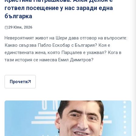
готвел посещение у нас заради една
българка
29 Юли, 2026
Невероятният живот на Шери дава отговор на въпросите:
Какво свързва Пабло Ескобар с България? Коя е
единствената жена, която Парцалев е ухажвал? Кога в
тази история се намесва Емил Димитров?
Прочети