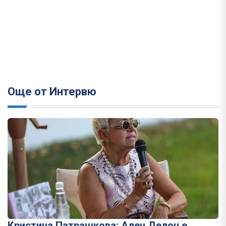
Още от Интервю
Кристина Патрашкова: Ален Делон е