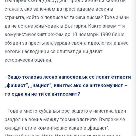
България Южна Добруджа. Представете си какво би
станало, ако започнем да преследваме всеки в
страната, който е подписвал такива писма? Това значи
да не остане жив човек в България. Както знаем – и
комунистическият режим до 10 ноември 1989 беше
обявен за престъпен, заради своята идеология, а днес
негови наследници се опитват да ни дават
исторически оценки.
- Защо толкова лесно напоследък се лепят етикети
„фашист“, „нацист“, или пък ако си антикомунист –
то едва ли не ти си антисемит?
- Това е много хубав въпрос, защото е наистина един
раздел на война между терминологиите. Въпреки че
хиляди пъти е коментирано какво е „фашист“.