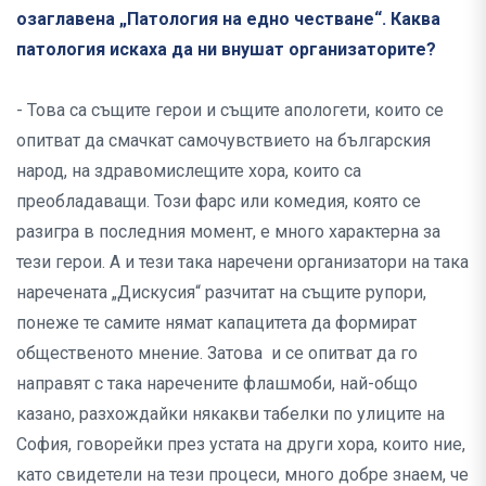
озаглавена „Патология на едно честване“. Каква
патология искаха да ни внушат организаторите?
- Това са същите герои и същите апологети, които се
опитват да смачкат самочувствието на българския
народ, на здравомислещите хора, които са
преобладаващи. Този фарс или комедия, която се
разигра в последния момент, е много характерна за
тези герои. А и тези така наречени организатори на така
наречената „Дискусия“ разчитат на същите рупори,
понеже те самите нямат капацитета да формират
общественото мнение. Затова и се опитват да го
направят с така наречените флашмоби, най-общо
казано, разхождайки някакви табелки по улиците на
София, говорейки през устата на други хора, които ние,
като свидетели на тези процеси, много добре знаем, че