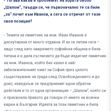
- Тогава какъв е проблемът на хората около
„Шалом“, твърди се, че първоначално те са били
„за“ почит към Иванов, а сега се отричат от тази
своя позиция?
- Темата за паметник на инж. Иван Иванов е
дискутирана от много отдавна. И аз се питам сега –
защо след като навремето софийска община е била
питана и е дала съгласието да бъде издигнат паметник
на инж. Иванов, който бих казал е най-
забележителният кмет на София през цялото
съществуване на града след Освобождението и до
днес, изведнъж се предприемат едни обратни
действия и то от една организация – „Шалом“, която си
е присвоила правото да говори от името на всички
евреи в България. Идеята за този паметник е била