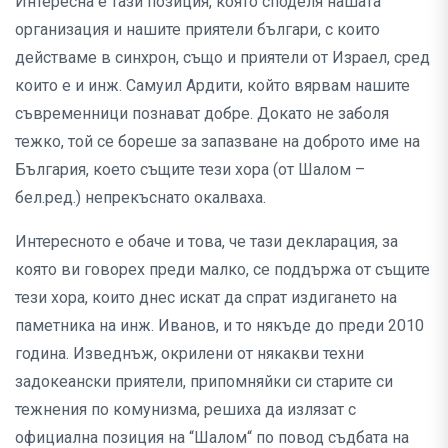
Интересна е тази позиция, която споделя нашата
организация и нашите приятели българи, с които
действаме в синхрон, също и приятели от Израел, сред
които е и инж. Самуил Ардити, който вярвам нашите
съвременници познават добре. Докато не заболя
тежко, той се бореше за запазване на доброто име на
България, което същите тези хора (от Шалом –
бел.ред.) непрекъснато окалваха.
Интересното е обаче и това, че тази декларация, за
която ви говорех преди малко, се поддържа от същите
тези хора, които днес искат да спрат издигането на
паметника на инж. Иванов, и то някъде до преди 2010
година. Изведнъж, окрилени от някакви техни
задокеански приятели, припомняйки си старите си
тежнения по комунизма, решиха да излязат с
официална позиция на “Шалом“ по повод съдбата на