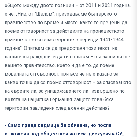
общото между двете позиции – от 2011 и 2021 година,
е че: „Ние, от “Шалом“, призоваваме българското
правителство по време и място, както то прецени, да
поеме отговорност за действията на пронацисткото
правителство спрямо евреите в периода 1941-1944
година“. Опитвам се да предоставя този текст на
нашите съграждани и да ги попитам – съгласни ли сте
вашето правителство, което и да е то, да поеме
моралната отговорност, при все че не е казано за
какво точно да се поеме отговорност – за спасяването
на евреите ли, за унищожаването ли -извършено по
волята на нацистка Германия, защото това бяха
територии, завладени след военни действия?
- Само преди седмица бе обявена, но после
отложена под обществен натиск дискусия в СУ,