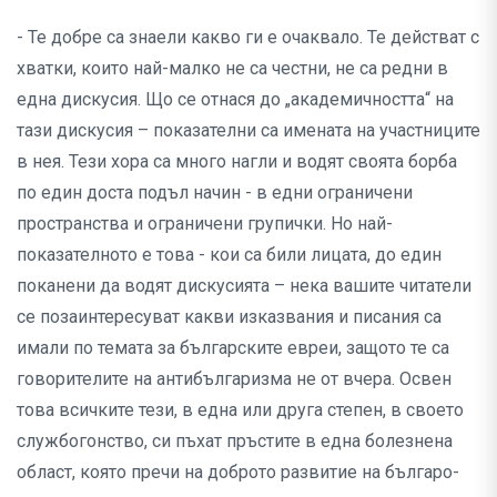
- Те добре са знаели какво ги е очаквало. Те действат с
хватки, които най-малко не са честни, не са редни в
една дискусия. Що се отнася до „академичността“ на
тази дискусия – показателни са имената на участниците
в нея. Тези хора са много нагли и водят своята борба
по един доста подъл начин - в едни ограничени
пространства и ограничени групички. Но най-
показателното е това - кои са били лицата, до един
поканени да водят дискусията – нека вашите читатели
се позаинтересуват какви изказвания и писания са
имали по темата за българските евреи, защото те са
говорителите на антибългаризма не от вчера. Освен
това всичките тези, в една или друга степен, в своето
службогонство, си пъхат пръстите в една болезнена
област, която пречи на доброто развитие на българо-