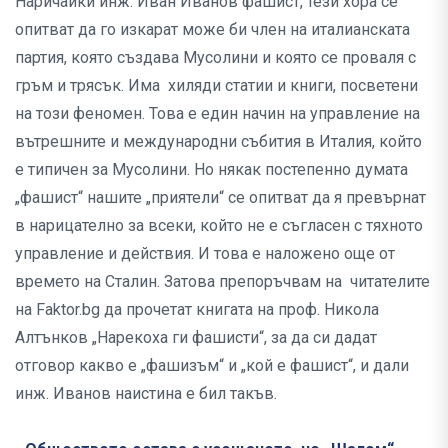
Наричайки инж. Иван Иванов фашист, тези хора се
опитват да го изкарат може би член на италианската
партия, която създава Мусолини и която се проваля с
гръм и трясък. Има хиляди статии и книги, посветени
на този феномен. Това е един начин на управление на
вътрешните и международни събития в Италия, който
е типичен за Мусолини. Но някак постепенно думата
„фашист“ нашите „приятели“ се опитват да я превърнат
в нарицателно за всеки, който не е съгласен с тяхното
управление и действия. И това е наложено още от
времето на Сталин. Затова препоръчвам на читателите
на Faktor.bg да прочетат книгата на проф. Никола
Алтънков „Нарекоха ги фашисти“, за да си дадат
отговор какво е „фашизъм“ и „кой е фашист“, и дали
инж. Иванов наистина е бил такъв.