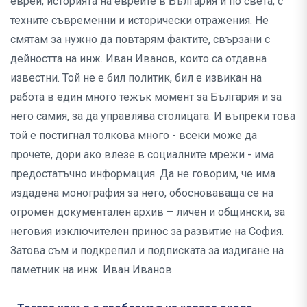
евреи, историята на евреите в България и по света, с
техните съвременни и исторически отражения. Не
смятам за нужно да повтарям фактите, свързани с
дейността на инж. Иван Иванов, които са отдавна
известни. Той не е бил политик, бил е извикан на
работа в един много тежък момент за България и за
него самия, за да управлява столицата. И въпреки това
той е постигнал толкова много - всеки може да
прочете, дори ако влезе в социалните мрежи - има
предостатъчно информация. Да не говорим, че има
издадена монография за него, обосноваваща се на
огромен документален архив – личен и общински, за
неговия изключителен принос за развитие на София.
Затова съм и подкрепил и подписката за издигане на
паметник на инж. Иван Иванов.