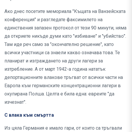
Ако днес посетите мемориала "Къщата на Ванзейската
конференция" и разгледате факсимилето на
единствения запазен протокол от тези 90 минути, няма
да откриете никъде думи като "избиване" и "убийство".
Там иде реч само за "окончателно решение", като
всички участници са знаели какво означава това. Те
планират и изграждането на други лагери за
изтребление. А от март 1942-а година нататък
депортационните влакове тръгват от всички части на
Европа към германските концентрационни лагери в
окупирана Полша. Целта е била една: евреите "да
изчезнат".
С влака към смъртта
Из цяла Германия е имало гари, от които са тръгвали