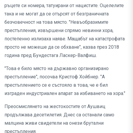
ръцете си номера, татуирани от нацистите. Оцелелите
така и не могат да се отърсят от безграничната
безчовечност на това място. "Невъобразимите
престъпления, извършени спрямо невинни хора,
постепенно излизаха наяве. Мащабът на катастрофата
просто не можеше да се обхване", казва през 2018
година пред Бундестага Ласкер-Валфиш.
"Това е било място на държавно организирано
престъпление", посочва Кристоф Хойбнер. "А
престъплението се е състояло в това, че е бил
изграден индустриален апарат за избиването на хора."
Преосмислянето на жестокостите от Аушвиц
продължава десетилетия. Днес са останали само
малцина живи свидетели на онези брутални
престъпления.