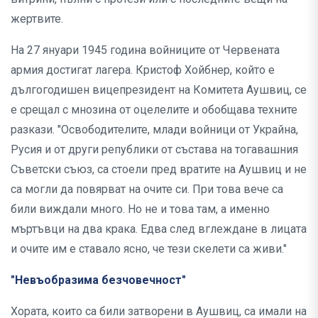
жертвите.
На 27 януари 1945 година войниците от Червената
армия достигат лагера. Кристоф Хойбнер, който е
дългогодишен вицепрезидент на Комитета Аушвиц, се
е срещал с мнозина от оцелелите и обобщава техните
разкази. "Освободителите, млади войници от Украйна,
Русия и от други републики от състава на тогавашния
Съветски съюз, са стоели пред вратите на Аушвиц и не
са могли да повярват на очите си. При това вече са
били виждали много. Но не и това там, а именно
мъртъвци на два крака. Едва след вглеждане в лицата
и очите им е ставало ясно, че тези скелети са живи."
"Невъобразима безчовечност"
Хората, които са били затворени в Аушвиц, са имали на