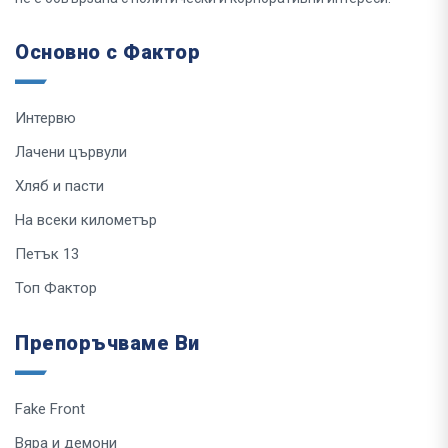
Основно с Фактор
Интервю
Лачени цървули
Хляб и пасти
На всеки километър
Петък 13
Топ Фактор
Препоръчваме Ви
Fake Front
Вяра и демони