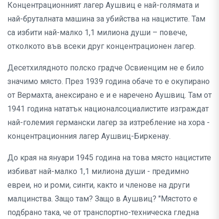
Концентрационният лагер Аушвиц е най-голямата и
най-бруталната машина за убийства на нацистите. Там
са избити най-малко 1,1 милиона души – повече,
отколкото във всеки друг концентрационен лагер.
Десетхилядното полско градче Освиенцим не е било
значимо място. През 1939 година обаче то е окупирано
от Вермахта, анексирано е и е наречено Аушвиц. Там от
1941 година нататък националсоциалистите изграждат
най-големия германски лагер за изтребление на хора -
концентрационния лагер Аушвиц-Биркенау.
До края на януари 1945 година на това място нацистите
избиват най-малко 1,1 милиона души - предимно
евреи, но и роми, синти, както и членове на други
малцинства. Защо там? Защо в Аушвиц? "Мястото е
подбрано така, че от транспортно-техническа гледна