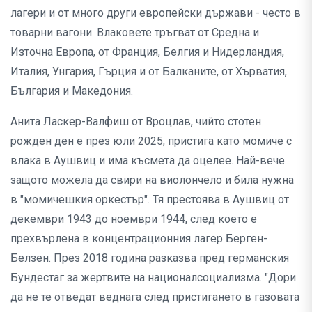
лагери и от много други европейски държави - често в
товарни вагони. Влаковете тръгват от Средна и
Източна Европа, от Франция, Белгия и Нидерландия,
Италия, Унгария, Гърция и от Балканите, от Хърватия,
България и Македония.
Анита Ласкер-Валфиш от Вроцлав, чийто стотен
рожден ден е през юли 2025, пристига като момиче с
влака в Аушвиц и има късмета да оцелее. Най-вече
защото можела да свири на виолончело и била нужна
в "момичешкия оркестър". Тя престоява в Аушвиц от
декември 1943 до ноември 1944, след което е
прехвърлена в концентрационния лагер Берген-
Белзен. През 2018 година разказва пред германския
Бундестаг за жертвите на националсоциализма. "Дори
да не те отведат веднага след пристигането в газовата