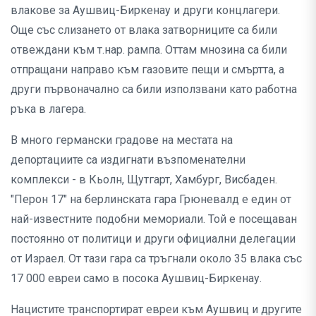
влакове за Аушвиц-Биркенау и други концлагери.
Още със слизането от влака затворниците са били
отвеждани към т.нар. рампа. Оттам мнозина са били
отпращани направо към газовите пещи и смъртта, а
други първоначално са били използвани като работна
ръка в лагера.
В много германски градове на местата на
депортациите са издигнати възпоменателни
комплекси - в Кьолн, Щутгарт, Хамбург, Висбаден.
"Перон 17" на берлинската гара Грюневалд е един от
най-известните подобни мемориали. Той е посещаван
постоянно от политици и други официални делегации
от Израел. От тази гара са тръгнали около 35 влака със
17 000 евреи само в посока Аушвиц-Биркенау.
Нацистите транспортират евреи към Аушвиц и другите