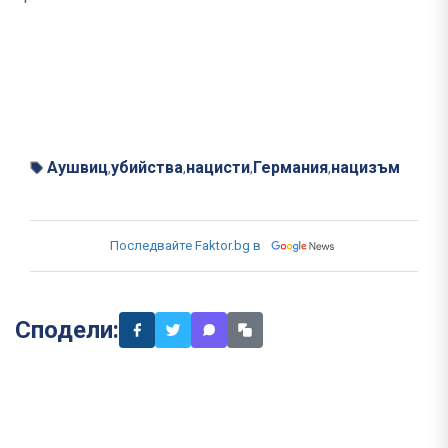
Аушвиц
убийства
нацисти
Германия
нацизъм
,
,
,
,
Последвайте Faktor.bg в
Сподели: