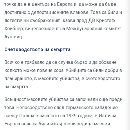
точка да е в центъра на Европа и да може да бъде
достигано с депортационните влакове. Това са били и
логистични съображения", казва пред ДВ Кристоф
Хойбнер, вицепрезидент на Международния комитет
Аушвиц.
Счетоводството на смъртта
Всичко е трябвало да се случва бързо и да обхване
колкото може повече хора. Убийците са били добри в
планирането, в масовите убийства, в счетоводството
на смъртта.
Всъщност масовите убийства са започнали още преди
това. Непосредствено след германското нападение
срещу Полша в началото на 1939 година, в Източна
Европа вече са били извършени редица масови