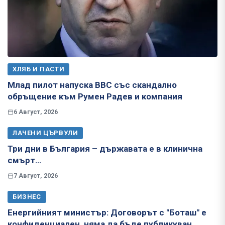
ХЛЯБ И ПАСТИ
Млад пилот напуска ВВС със скандално
обръщение към Румен Радев и компания
6 Август, 2026
ЛАЧЕНИ ЦЪРВУЛИ
Три дни в България – държавата е в клинична
смърт…
7 Август, 2026
БИЗНЕС
Енергийният министър: Договорът с "Боташ" е
конфиденциален, няма да бъде публикуван