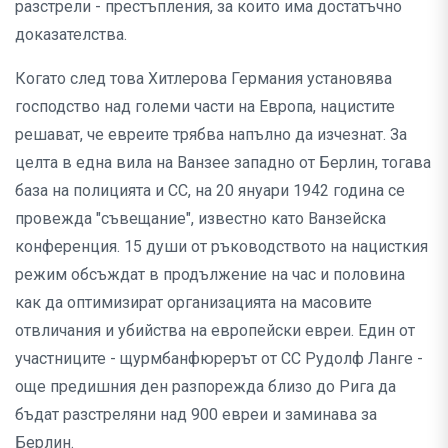
разстрели - престъпления, за които има достатъчно
доказателства.
Когато след това Хитлерова Германия установява
господство над големи части на Европа, нацистите
решават, че евреите трябва напълно да изчезнат. За
целта в една вила на Ванзее западно от Берлин, тогава
база на полицията и СС, на 20 януари 1942 година се
провежда "съвещание", известно като Ванзейска
конференция. 15 души от ръководството на нацисткия
режим обсъждат в продължение на час и половина
как да оптимизират организацията на масовите
отвличания и убийства на европейски евреи. Един от
участниците - щурмбанфюрерът от СС Рудолф Ланге -
още предишния ден разпорежда близо до Рига да
бъдат разстреляни над 900 евреи и заминава за
Берлин.