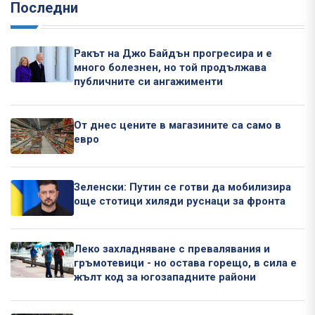
Последни
Ракът на Джо Байдън прогресира и е
много болезнен, но той продължава
публичните си ангажименти
От днес цените в магазините са само в
евро
Зеленски: Путин се готви да мобилизира
още стотици хиляди руснаци за фронта
Леко захладняване с превалявания и
гръмотевици - но остава горещо, в сила е
жълт код за югозападните райони