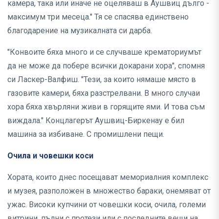
камера, така или иначе не оцеляваш в Аушвиц дълго -
максимум три месеца." Тя се спасява единствено
благодарение на музикалната си дарба.
"Конвоите бяха много и се случваше крематориумът
да не може да побере всички докарани хора", спомня
си Ласкер-Валфиш. "Тези, за които нямаше място в
газовите камери, бяха разстрелвани. В много случаи
хора бяха хвърляни живи в горящите ями. И това съм
виждала." Концлагерът Аушвиц-Биркенау е бил
машина за избиване. С промишлени пещи.
Очила и човешки коси
Хората, които днес посещават мемориалния комплекс
и музея, разположен в множество бараки, онемяват от
ужас. Високи купчини от човешки коси, очила, големи
витрини, пълни с протези или с последните вещи на