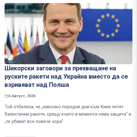
Шикорски заговори за прехващане на
руските ракети над Украйна вместо да се
взривяват над Полша
6 Август, 2026
Той отбеляза, че „няколко поредни дни към Киев летят
балистични ракети, срещу които в момента няма защита“ и
„те убиват все повече хора"