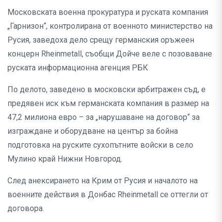
Московската военна прокуратура и руската компания
„Гарнизон“, контролирана от военното министерство на
Русия, заведоха дело срещу германския оръжеен
концерн Rheinmetall, съобщи Дойче веле с позоваване
руската информационна агенция РБК
По делото, заведено в московски арбитражен съд, е
предявен иск към германската компания в размер на
47,2 милиона евро – за „нарушаване на договор“ за
изграждане и оборудване на център за бойна
подготовка на руските сухопътните войски в село
Мулино край Нижни Новгород.
След анексирането на Крим от Русия и началото на
военните действия в Донбас Rheinmetall се оттегли от
договора.