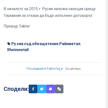
В началото на 2015 г. Русия наложи санкции срещу
Германия за отказа да бъде изпълнен договорът.
Превод: Faktor
Ру
сия
съд
обезщетение
Райнметал
,
,
,
,
,
Rheinmetall
Последвайте Faktor.bg в
Сподели: