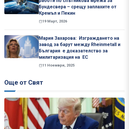
работи по спътникова мрежа за
Бундесвера – срещу заплахите от
Кремъл и Пекин
19 Март, 2026
Мария Захарова: Изграждането на
завод за барут между Rheinmetall и
България е доказателство за
милитаризация на ЕС
11 Ноември, 2025
Още от Свят