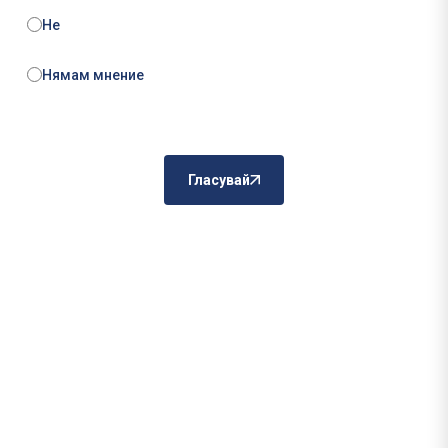
Не
Нямам мнение
Гласувай