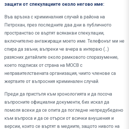
защити от спекулациите около негово име:
Във връзка с криминалния случай в района на
Петрохан, през последните два дни в публичното
пространство се въртят всякакви спекулации,
включително ангажиращи моето име. Телефонът ми не
спира да звъни, въпреки че вчера в интервю (...)
разясних детайлите около рамковото споразумение,
което подписах от страна на МОСВ с
неправителствената организация, чиито членове са
жертвите от въпросния криминален случай.
Преди да пристъпя към хронологията и да посоча
въпросните официални документи, бих искал да
помоля всеки да се опита да погледне непредубедено
към въпроса и да се отърси от всички внушения и
версии, които се въртят в медиите, защото нивото на