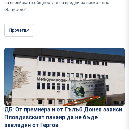
за еврейската общност, те са вредни за всяко едно
общество"
Прочети
ДБ: От премиера и от Гълъб Донев зависи
Пловдивският панаир да не бъде
завладян от Гергов