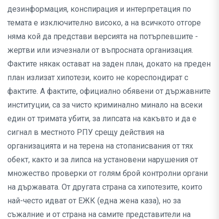
дезинформация, конспирация и интерпретация по
темата е изключително високо, а на всичкото отгоре
няма кой да представи версията на потърпевшите -
жертви или изчезнали от въпросната организация.
Фактите някак остават на заден план, докато на преден
план излизат хипотези, които не кореспондират с
фактите. А фактите, официално обявени от държавните
институции, са за чисто криминално минало на всеки
един от тримата убити, за липсата на какъвто и да е
сигнал в местното РПУ срещу действия на
организацията и на терена на стопанисвания от тях
обект, както и за липса на установени нарушения от
множество проверки от голям брой контролни органи
на държавата. От другата страна са хипотезите, които
най-често идват от ЕЖК (една жена каза), но за
съжалние и от страна на самите представители на