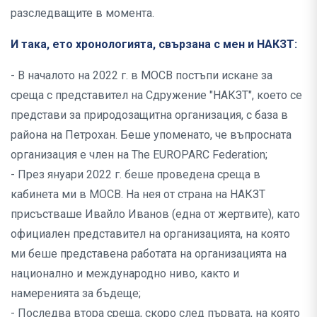
разследващите в момента.
И така, ето хронологията, свързана с мен и НАКЗТ:
- В началото на 2022 г. в МОСВ постъпи искане за
среща с представител на Сдружение "НАКЗТ", което се
представи за природозащитна организация, с база в
района на Петрохан. Беше упоменато, че въпросната
организация е член на The EUROPARC Federation;
- През януари 2022 г. беше проведена среща в
кабинета ми в МОСВ. На нея от страна на НАКЗТ
присъстваше Ивайло Иванов (една от жертвите), като
официален представител на организацията, на която
ми беше представена работата на организацията на
национално и международно ниво, както и
намеренията за бъдеще;
- Последва втора среща, скоро след първата, на която