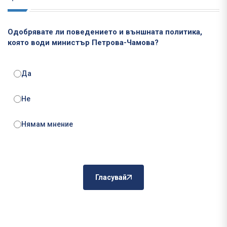
Одобрявате ли поведението и външната политика,
която води министър Петрова-Чамова?
Да
Не
Нямам мнение
Гласувай