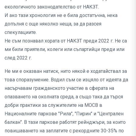
екологичното законодателство от НАКЗТ.
И ако тази хронология не е била достатъчна, нека
допълня с още няколко неща, за да разсея
спекулациите.
Не съм познавал хората от НАКЗТ преди 2022 г. Не са
ми били приятели, колеги или съпартийци преди или
след 2022 г.
Не ми е оказван натиск, нито някой е ходатайствал за
това споразумение. Водил съм се изцяло от идеята да
насърчавам гражданското участие в сферата на
опазването на околната среда, а също така да търся
добри практики за служителите на МОСВ в
Националните паркове "Рила", "Пирин" и "Централен
балкан". В тази паркове работят рейнджъри, за които
повишаването на заплатите с рекордните 30-35% по