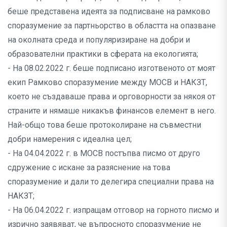
беше представена идеята за подписване на рамково
споразумение за партньорство в областта на опазване
на околната среда и популяризиране на добри и
образователни практики в сферата на екологията;
- На 08.02.2022 г. беше подписано изготвеното от моят
екип Рамково споразумение между МОСВ и НАКЗТ,
което не създаваше права и орговорности за някоя от
страните и нямаше никакъв финансов елемент в него.
Най-общо това беше протоколиране на съвместни
добри намерения с идеална цел;
- На 04.04.2022 г. в МОСВ постъпва писмо от друго
сдружение с искане за разяснение на това
споразумение и дали то делегира специални права на
НАКЗТ;
- На 06.04.2022 г. изпращам отговор на горното писмо и
изрично заявяват, че въпросното споразумение не