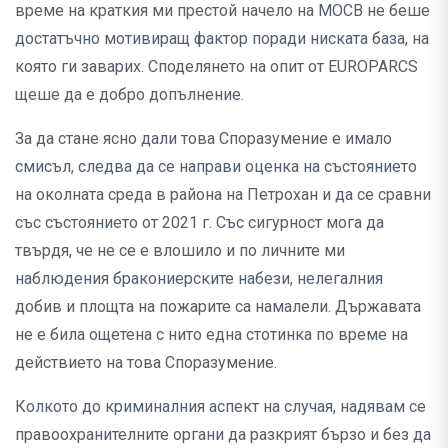
време на краткия ми престой начело на МОСВ не беше
достатъчно мотивиращ фактор поради ниската база, на
която ги заварих. Споделянето на опит от EUROPARCS
щеше да е добро допълнение.
За да стане ясно дали това Споразумение е имало
смисъл, следва да се направи оценка на състоянието
на околната среда в района на Петрохан и да се сравни
със състоянието от 2021 г. Със сигурност мога да
твърдя, че не се е влошило и по личните ми
наблюдения бракониерските набези, нелегалния
добив и площта на пожарите са намалели. Държавата
не е била ощетена с нито една стотинка по време на
действието на това Споразумение.
Колкото до криминалния аспект на случая, надявам се
правоохранителните органи да разкрият бързо и без да