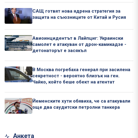
САЩ готвят нова ядрена стратегия за
защита на съюзниците от Китай и Русия
Авиоинцидентът в Лайпциг: Украински
самолет е атакуван от дрон-камикадзе -
детонаторът е засякъл
В Москва погребаха генерал при засилена
секретност - вероятно близък на ген.
Чайко, който беше обект на атентат
Йеменските хути обявиха, че са атакували
още два саудитски петролни танкера
Анкета