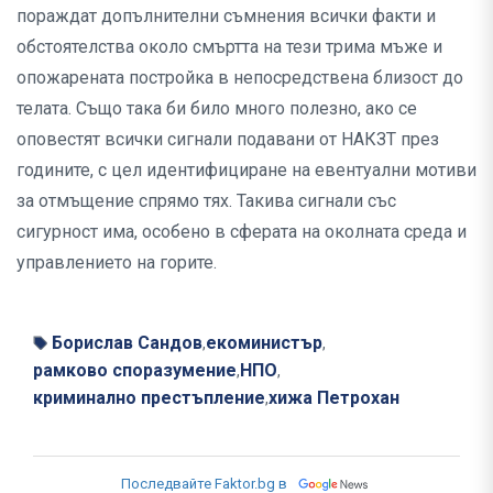
пораждат допълнителни съмнения всички факти и
обстоятелства около смъртта на тези трима мъже и
опожарената постройка в непосредствена близост до
телата. Също така би било много полезно, ако се
оповестят всички сигнали подавани от НАКЗТ през
годините, с цел идентифициране на евентуални мотиви
за отмъщение спрямо тях. Такива сигнали със
сигурност има, особено в сферата на околната среда и
управлението на горите.
Борислав Сандов
екоминистър
,
,
рамково споразумение
НПО
,
,
криминално престъпление
хижа Петрохан
,
Последвайте Faktor.bg в