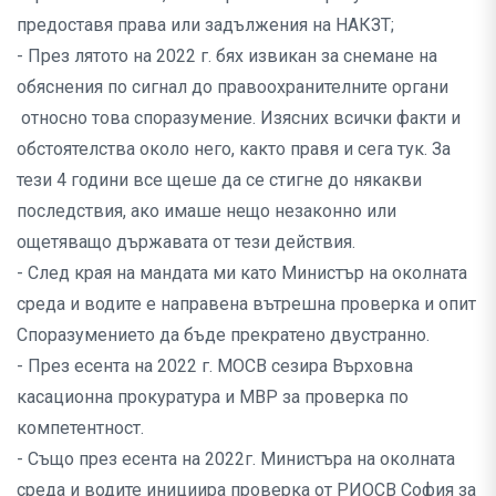
предоставя права или задължения на НАКЗТ;
- През лятото на 2022 г. бях извикан за снемане на
обяснения по сигнал до правоохранителните органи
относно това споразумение. Изясних всички факти и
обстоятелства около него, както правя и сега тук. За
тези 4 години все щеше да се стигне до някакви
последствия, ако имаше нещо незаконно или
ощетяващо държавата от тези действия.
- След края на мандата ми като Министър на околната
среда и водите е направена вътрешна проверка и опит
Споразумението да бъде прекратено двустранно.
- През есента на 2022 г. МОСВ сезира Върховна
касационна прокуратура и МВР за проверка по
компетентност.
- Също през есента на 2022г. Министъра на околната
среда и водите инициира проверка от РИОСВ София за