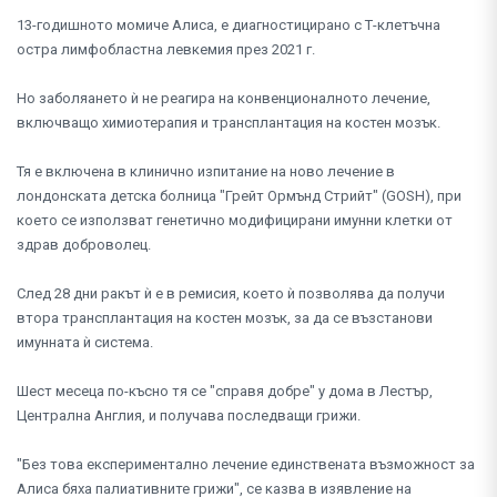
13-годишното момиче Алиса, е диагностицирано с Т-клетъчна
остра лимфобластна левкемия през 2021 г.
Но заболяането ѝ не реагира на конвенционалното лечение,
включващо химиотерапия и трансплантация на костен мозък.
Тя е включена в клинично изпитание на ново лечение в
лондонската детска болница "Грейт Ормънд Стрийт" (GOSH), при
което се използват генетично модифицирани имунни клетки от
здрав доброволец.
След 28 дни ракът ѝ е в ремисия, което ѝ позволява да получи
втора трансплантация на костен мозък, за да се възстанови
имунната ѝ система.
Шест месеца по-късно тя се "справя добре" у дома в Лестър,
Централна Англия, и получава последващи грижи.
"Без това експериментално лечение единствената възможност за
Алиса бяха палиативните грижи", се казва в изявление на