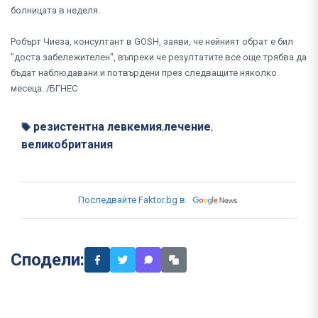
болницата в неделя.
Робърт Чиеза, консултант в GOSH, заяви, че нейният обрат е бил
"доста забележителен", въпреки че резултатите все още трябва да
бъдат наблюдавани и потвърдени през следващите няколко
месеца. /БГНЕС
резистентна левкемия
лечение
,
,
великобритания
Последвайте Faktor.bg в
Сподели: