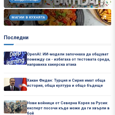
МАГИИ В КУХНЯТА
Последни
OpenAI: ИИ-модели започнаха да общуват
помежду си - избягаха от тестовата среда,
направиха хакерска атака
Хакан Фидан: Турция и Сирия имат обща
история, обща култура и общо бъдеще
Нови войници от Северна Корея за Русия:
експерт посочи къде може да ги хвърли в
бой