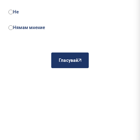
Не
Нямам мнение
Гласувай