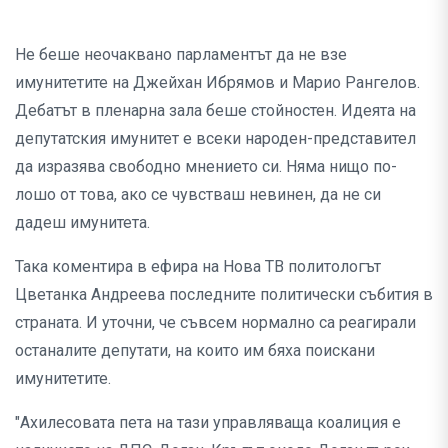
Не беше неочаквано парламентът да не взе
имунитетите на Джейхан Ибрямов и Марио Рангелов.
Дебатът в пленарна зала беше стойностен. Идеята на
депутатския имунитет е всеки народен-представител
да изразява свободно мнението си. Няма нищо по-
лошо от това, ако се чувстваш невинен, да не си
дадеш имунитета.
Така коментира в ефира на Нова ТВ политологът
Цветанка Андреева последните политически събития в
страната. И уточни, че съвсем нормално са реагирали
останалите депутати, на които им бяха поискани
имунитетите.
"Ахилесовата пета на тази управляваща коалиция е