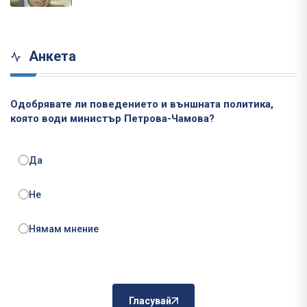
Анкета
Одобрявате ли поведението и външната политика,
която води министър Петрова-Чамова?
Да
Не
Нямам мнение
Гласувай