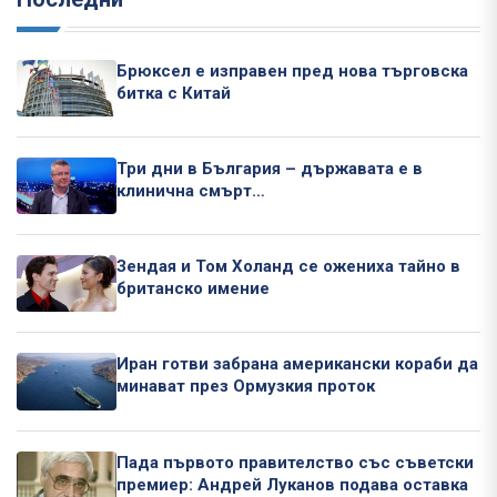
Брюксел е изправен пред нова търговска
битка с Китай
Три дни в България – държавата е в
клинична смърт…
Зендая и Том Холанд се ожениха тайно в
британско имение
Иран готви забрана американски кораби да
минават през Ормузкия проток
Пада първото правителство със съветски
премиер: Андрей Луканов подава оставка