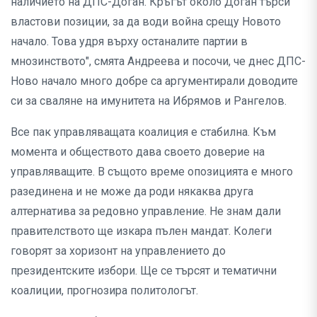
наличието на ДПС-Доган. Кръгът около Доган търси
властови позиции, за да води война срещу Новото
начало. Това удря върху останалите партии в
мнозинството", смята Андреева и посочи, че днес ДПС-
Ново начало много добре са аргументирали доводите
си за сваляне на имунитета на Ибрямов и Рангелов.
Все пак управляващата коалиция е стабилна. Към
момента и обществото дава своето доверие на
управляващите. В същото време опозицията е много
разединена и не може да роди някаква друга
алтернатива за редовно управление. Не знам дали
правителството ще изкара пълен мандат. Колеги
говорят за хоризонт на управлението до
президентските избори. Ще се търсят и тематични
коалиции, прогнозира политологът.