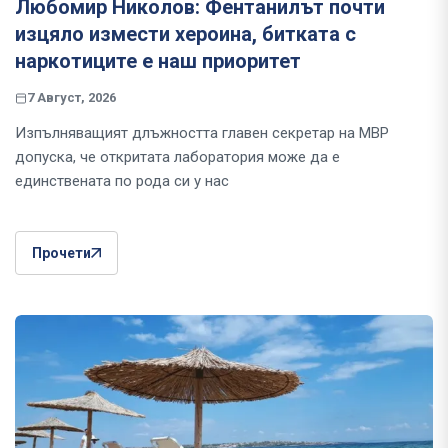
Любомир Николов: Фентанилът почти
изцяло измести хероина, битката с
наркотиците е наш приоритет
7 Август, 2026
Изпълняващият длъжността главен секретар на МВР
допуска, че откритата лаборатория може да е
единствената по рода си у нас
Прочети