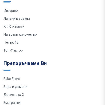
Интервю
Лачени цървули
Хляб и пасти
На всеки километър
Петък 13
Топ Фактор
Препоръчваме Ви
Fake Front
Вяра и демони
Досиетата Х
Емигранти