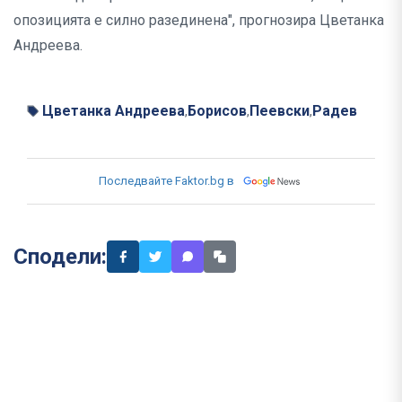
опозицията е силно разединена", прогнозира Цветанка
Андреева.
Цветанка Андреева
Борисов
Пеевски
Радев
,
,
,
Последвайте Faktor.bg в
Сподели: