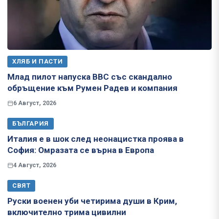
ХЛЯБ И ПАСТИ
Млад пилот напуска ВВС със скандално
обръщение към Румен Радев и компания
6 Август, 2026
БЪЛГАРИЯ
Италия е в шок след неонацистка проява в
София: Омразата се върна в Европа
4 Август, 2026
СВЯТ
Руски военен уби четирима души в Крим,
включително трима цивилни