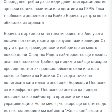
Според нея трябва да се види дали това правителство
ще носи повече позитиви или негативи на ГЕРБ. Така
тя обясни и решението на Бойко Борисов да тръгне на
обиколка из страната.
Борисов е архитектът на това мнозинство. Ако усети
повече негативи, първи ще напусне тази коалиция. От
друга страна, президентските избори ще са много
показателни. След тях Радев най-вероятно ще влезе в
реалната политика. Трябва да видим и кой ще овладее
президентството - проевропейските сили или тези,
които са близки на Кремъл. От гледна точка на
политиката като власт и опозиция Борисов и Пеевски
са в конфронтация. Пеевски се опитва да лидира
опозицията и е най-остър в критиките си към
управляващите. Но не мисля, че скоро ще се стигне до
вот на недоверие към кабинета "Желязков", защото