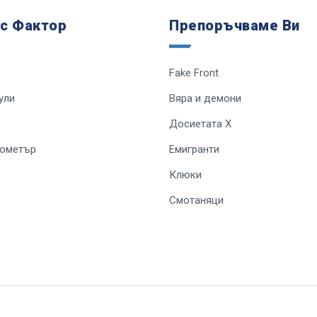
 с Фактор
Препоръчваме Ви
Fake Front
ули
Вяра и демони
Досиетата Х
лометър
Емигранти
Клюки
Смотаняци