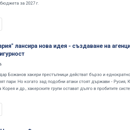
 бюджета за 2027 г.
ария" лансира нова идея - създаване на агенц
игурност
6
ар Божанов хакери престъпници действат бързо и еднократно
ят пари. Но когато зад подобни атаки стоят държави - Русия, К
 Корея и др., хакерските групи остават дълго в пробитите сист