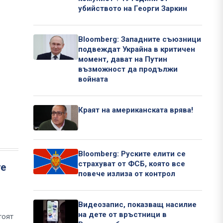
убийството на Георги Заркин
Bloomberg: Западните съюзници
подвеждат Украйна в критичен
момент, дават на Путин
възможност да продължи
войната
Краят на американската врява!
Bloomberg: Руските елити се
страхуват от ФСБ, която все
те
повече излиза от контрол
Видеозапис, показващ насилие
на дете от връстници в
тоят