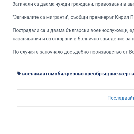
Загинали са двама чужди граждани, превозвани в авт
"Загиналите са мигранти", съобщи премиерът Кирил П
Пострадали са и двама български военнослужещи, еди
наранявания и са откарани в болнично заведение за 
По случая е започнало досъдебно производство от Во
военни
автомобил
резово
преобръщане
жертв
,
,
,
,
Последвайте