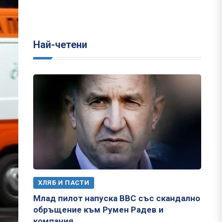
Най-четени
ХЛЯБ И ПАСТИ
Млад пилот напуска ВВС със скандално
обръщение към Румен Радев и
компания