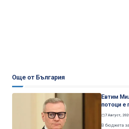
Още от България
Евтим Ми
потоци е 
7 Август, 202
В бюджета за 