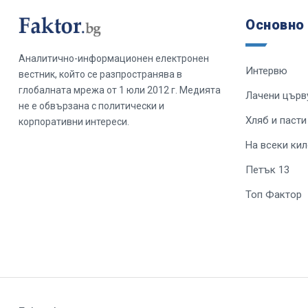
Основно
Аналитично-информационен електронен
Интервю
вестник, който се разпространява в
глобалната мрежа от 1 юли 2012 г. Медията
Лачени църв
не е обвързана с политически и
Хляб и пасти
корпоративни интереси.
На всеки ки
Петък 13
Топ Фактор