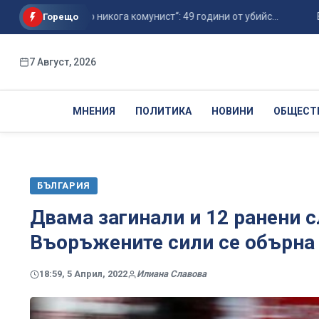
да бъда, но никога комунист“: 49 години от убийс...
Bloomb
Горещо
7 Август, 2026
МНЕНИЯ
ПОЛИТИКА
НОВИНИ
ОБЩЕСТ
БЪЛГАРИЯ
Двама загинали и 12 ранени 
Въоръжените сили се обърна 
18:59, 5 Април, 2022
Илиана Славова