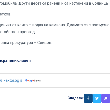
омобила. Други десет са ранени и са настанени в болница.
етков.
ният от които – водач на камиона. Двамата са с повърхно
по-обстоен преглед.
енна прокуратура – Сливен.
и
ранени
сливен
,
,
 Faktor.bg в
Сподели: