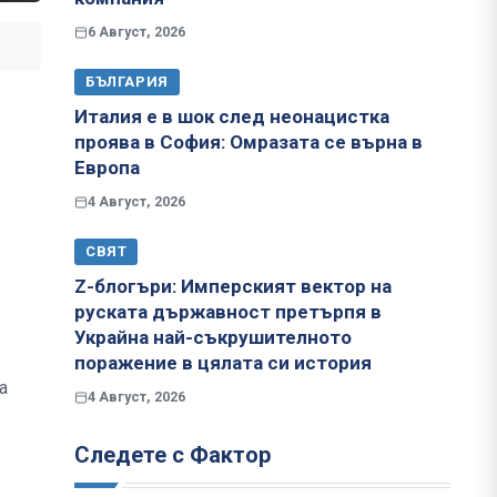
6 Август, 2026
БЪЛГАРИЯ
Италия е в шок след неонацистка
проява в София: Омразата се върна в
Европа
4 Август, 2026
СВЯТ
Z-блогъри: Имперският вектор на
руската държавност претърпя в
Украйна най-съкрушителното
поражение в цялата си история
а
4 Август, 2026
Следете с Фактор