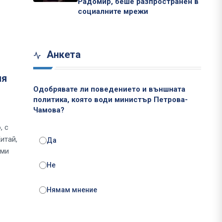
Радомир, беше разпространен в
социалните мрежи
Анкета
ия
Одобрявате ли поведението и външната
политика, която води министър Петрова-
Чамова?
, с
итай,
Да
еми
Не
Нямам мнение