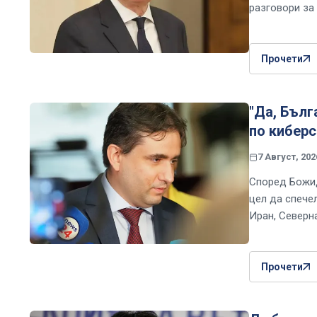
разговори за
Прочети
"Да, Бълг
по киберс
7 Август, 202
Според Божид
цел да спечел
Иран, Северна
Прочети