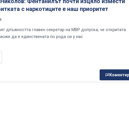
Николов: Фентанилът почти изцяло измести
битката с наркотиците е наш приоритет
6
т длъжността главен секретар на МВР допуска, че откритата
може да е единствената по рода си у нас
Коментир