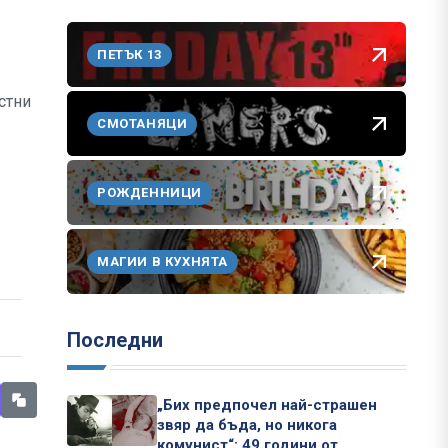
ПЕТЪК 13
стни
СМОТАНЯЦИ
РОЖДЕННИЦИ
МАГИИ В КУХНЯТА
Последни
„Бих предпочел най-страшен
звяр да бъда, но никога
комунист“: 49 години от