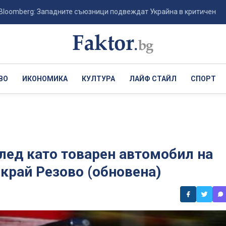
erg: Западните съюзници подвеждат Украйна в критичен момент, да
ВО
ИКОНОМИКА
КУЛТУРА
ЛАЙФ СТАЙЛ
СПОРТ
след като товарен автомобил на
край Резово (обновена)