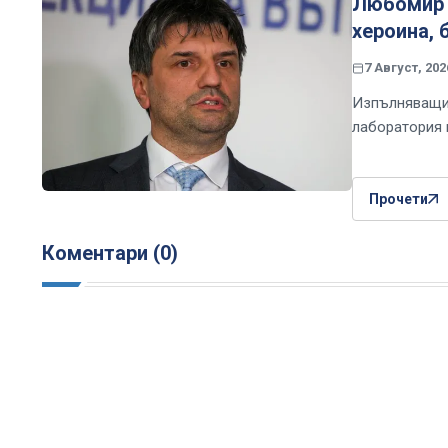
Любомир 
хероина, 
7 Август, 202
Изпълняващия
лаборатория 
Прочети
Коментари (0)