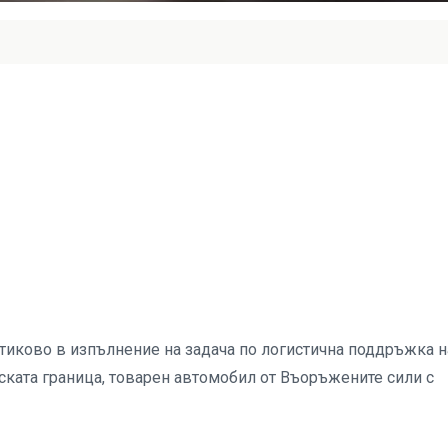
атиково в изпълнение на задача по логистична поддръжка н
рската граница, товарен автомобил от Въоръжените сили с