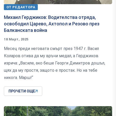
ОТ РЕДАКТОРА
Михаил Герджиков: Водителства отряда,
освободил Царево, Ахтопол и Резово през
Балканската война
18 Март, 2025
Месец преди неговата смърт през 1947 г. Васил
Коларов отива да му връчи медал, а Герджиков
изрича: „Василе, ако беше Георги Димитров дошъл,
щях да му простя, защото е простак. Но на тебе
никога. Марш!“
ПРОЧЕТИ ОЩЕ