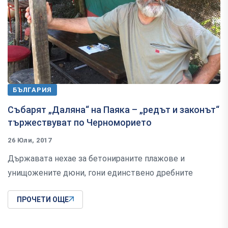
БЪЛГАРИЯ
Събарят „Даляна“ на Паяка – „редът и законът“
тържествуват по Черноморието
26 Юли, 2017
Държавата нехае за бетонираните плажове и
унищожените дюни, гони единствено дребните
ПРОЧЕТИ ОЩЕ