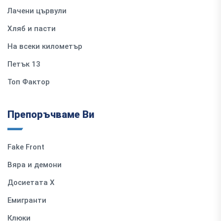
Лачени цървули
Хляб и пасти
На всеки километър
Петък 13
Топ Фактор
Препоръчваме Ви
Fake Front
Вяра и демони
Досиетата Х
Емигранти
Клюки