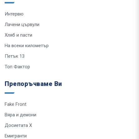
Интервю
Лачени цървули
Хляб и пасти
На всеки километър
Петък 13
Топ Фактор
Препоръчваме Ви
Fake Front
Вяра и демони
Досиетата Х
Емигранти