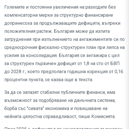
Големите и постоянни увеличения на разходите без
компенсаторни мерки за структурно финансиране
допринесоха за продължаващите дефицити, въпреки
положителния растеж. България може да изпита
затруднения при изпълнението на ангажиментите си по
средносрочния фискално-структурен план при липса на
усилия за консолидация. България се ангажира с цел
за структурен първичен дефицит от 1,8 на сто от БВП
до 2028 г., което предполага годишна корекция от 0,16
процентни пункта, се казва още в текста.
За да се запазят стабилни публичните финанси, има
възможност за подобряване на данъчната система,
борба със "сивата" икономика и повишаване на
нейната цялостна справедливост, пише Комисията.