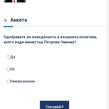
Анкета
Одобрявате ли поведението и външната политика,
която води министър Петрова-Чамова?
Да
Не
Нямам мнение
Гласувай