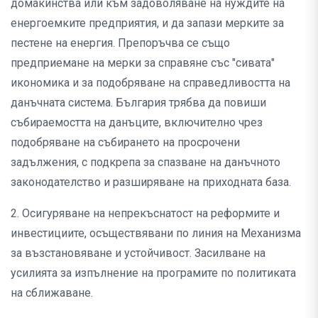
домакинства или към задоволяване на нуждите на
енергоемките предприятия, и да запази мерките за
пестене на енергия. Препоръчва се също
предприемане на мерки за справяне със "сивата"
икономика и за подобряване на справедливостта на
данъчната система. България трябва да повиши
събираемостта на данъците, включително чрез
подобряване на събирането на просрочени
задължения, с подкрепа за спазване на данъчното
законодателство и разширяване на приходната база.
2. Осигуряване на непрекъснатост на реформите и
инвестициите, осъществявани по линия на Механизма
за възстановяване и устойчивост. Засилване на
усилията за изпълнение на програмите по политиката
на сближаване.