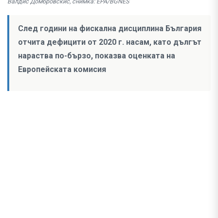
Валдис Домбровскис, снимка: EPA/BGNES
След години на фискална дисциплина България
отчита дефицити от 2020 г. насам, като дългът
нараства по-бързо, показва оценката на
Европейската комисия