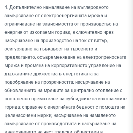
4. Допълнително намаляване на въглеродното
замърсяване от електроенергийната мрежа и
ограничаване на зависимостта от производство на
енергия от изкопаеми горива, включително чрез
насърчаване на производство на ток от вятър,
осигуряване на гъвкавост на търсенето и
предлагането, осъвременяване на електропреносната
мрежа и промяна на корпоративното управление на
държавните дружества в енергетиката за
подобряване на прозрачността; насърчаване на
обновлението на мрежите за централно отопление с
постепенно премахване на субсидиите за изкопаемите
горива; справяне с енергийната бедност с помощта на
целенасочени мерки; насърчаване на намаленото
замърсяване от производствата и насърчаване на
внедряването на чист градски, обществен и