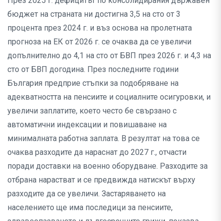
През 2025 г. дефицитът по консолидирания държавен
бюджет на страната ни достигна 3,5 на сто от 3
процента през 2024 г. и въз основа на пролетната
прогноза на ЕК от 2026 г. се очаква да се увеличи
допълнително до 4,1 на сто от БВП през 2026 г. и 4,3 на
сто от БВП догодина. През последните години
България предприе стъпки за подобряване на
адекватността на пенсиите и социалните осигуровки, и
увеличи заплатите, което често бе свързано с
автоматични индексации и повишаване на
минималната работна заплата. В резултат на това се
очаква разходите да нараснат до 2027 г., отчасти
поради доставки на военно оборудване. Разходите за
отбрана нарастват и се предвижда натискът върху
разходите да се увеличи. Застаряването на
населението ще има последици за пенсиите,