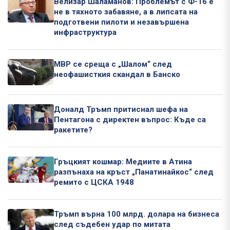
Велизар Шаламанов: Проблемът с Ф-16 е
не в тяхното забавяне, а в липсата на
подготвени пилоти и незавършена
инфраструктура
МВР се среща с „Шалом“ след
неофашисткия скандал в Банско
Доналд Тръмп притиснал шефа на
Пентагона с директен въпрос: Къде са
ракетите?
Гръцкият кошмар: Медиите в Атина
разпънаха на кръст „Панатинайкос“ след
ремито с ЦСКА 1948
Тръмп върна 100 млрд. долара на бизнеса
след съдебен удар по митата