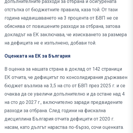
допълнителните разходи за отбрана и осигурената
отстъпка от бюджетните правила, каза той. От тази
година надвишаването на 3 процента от БВП не се
обяснява от повишените разходи за отбрана, затова
докладът на ЕК заключава, че изискването за размера
на дефицита не е изпълнено, добави той.
Оценката на ЕК за България
В оценка за нашата страна в доклад от 142 страници
ЕК отчита, че дефицитът по консолидирания държавен
бюджет възлиза на 3,5 на сто от БВП през 2025 г. и се
очаква да се увеличи допълнително и да остане над 4
на сто до 2027 г., включително заради предвидените
разходи за отбрана. След години на фискална
дисциплина България отчита дефицити от 2020 г.
насам, като дългът нараства по-бързо, сочи оценката.