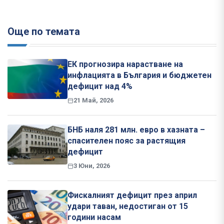
Още по темата
ЕК прогнозира нарастване на
инфлацията в България и бюджетен
дефицит над 4%
21 Май, 2026
БНБ наля 281 млн. евро в хазната –
спасителен пояс за растящия
дефицит
3 Юни, 2026
Фискалният дефицит през април
удари таван, недостиган от 15
години насам