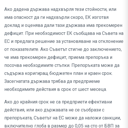
Ако дадена държава надхвърля тези стойности, или
има опасност да ги надхвърли скоро, ЕК изготвя
доклад и оценява дали тази държава има прекомерен
дефицит. При необходимост ЕК съобщава на Съвета на
ЕС и предлага решение за установяване на отклонение
от показателите. Ако Съветът стигне до заключението,
че има прекомерен дефицит, приема препоръка и
посочва необходимите стъпки. Препоръката може да
съдържа коригиращ бюджетен план и краен срок.
Засегнатата държава трябва да предприеме
необходимите действия в срок от шест месеца.
Ако до крайния срок не са предприети ефективни
действия, или ако държавата не се съобрази с
препоръката, Съветът на ЕС може да наложи санкции,
включително глоба в размер до 0,05 на сто от БВП за