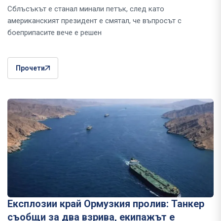
Сблъсъкът е станал минали петък, след като
американският президент е смятал, че въпросът с
боеприпасите вече е решен
Прочети
Експлозии край Ормузкия пролив: Танкер
съобщи за два взрива, екипажът е