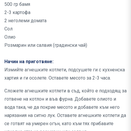
500 гр бамя
2-3 картофа
2 неголеми домата
Сол
Олио
Розмарин или салвия (градински чай)
Начин на приготвяне:
Измийте агнешките котлети, подсушете ги с кухненска
хартия и ги осолете. Оставете месото за 2-3 часа.
Сложете агнешките котлети в съд, който е подходящ за
готвене на котлон и във фурна. Добавете олиото и
вода така, че да покрие месото и добавете към него
нарязания на ситно лук. Оставете агнешките котлети да
се готвят на умерен огън, като към тях прибавите