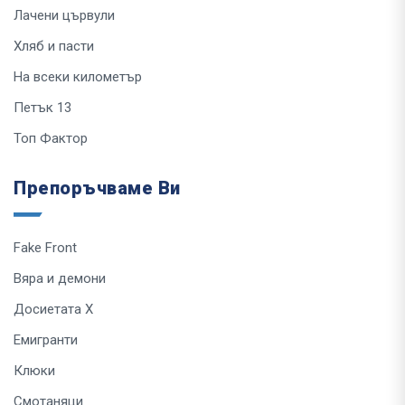
Лачени цървули
Хляб и пасти
На всеки километър
Петък 13
Топ Фактор
Препоръчваме Ви
Fake Front
Вяра и демони
Досиетата Х
Емигранти
Клюки
Смотаняци