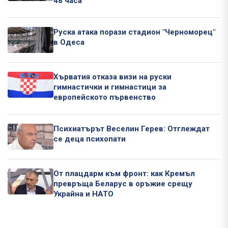
48 часа
Руска атака порази стадион "Черноморец"
в Одеса
Хърватия отказа визи на руски
гимнастички и гимнастици за
европейското първенство
Психиатърът Веселин Герев: Отглеждат
се деца психопати
От плацдарм към фронт: как Кремъл
превръща Беларус в оръжие срещу
Украйна и НАТО