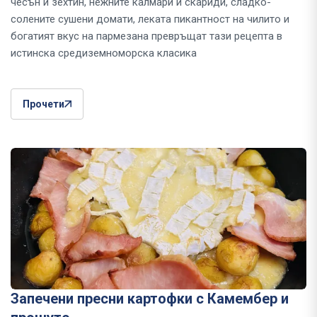
чесън и зехтин, нежните калмари и скариди, сладко-
солените сушени домати, леката пикантност на чилито и
богатият вкус на пармезана превръщат тази рецепта в
истинска средиземноморска класика
Прочети
Запечени пресни картофки с Камембер и