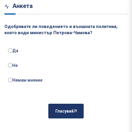
Анкета
Одобрявате ли поведението и външната политика,
която води министър Петрова-Чамова?
Да
Не
Нямам мнение
Гласувай