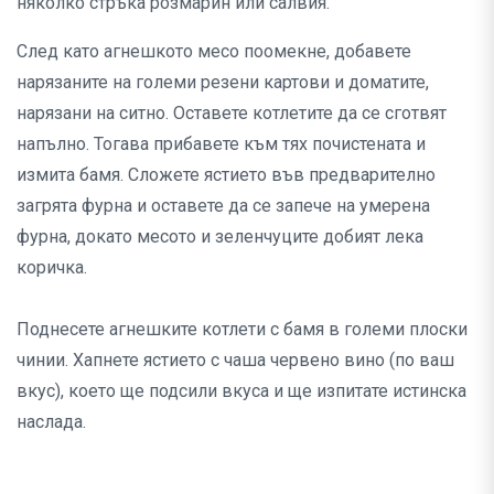
няколко стръка розмарин или салвия.
След като агнешкото месо поомекне, добавете
нарязаните на големи резени картови и доматите,
нарязани на ситно. Оставете котлетите да се сготвят
напълно. Тогава прибавете към тях почистената и
измита бамя. Сложете ястието във предварително
загрята фурна и оставете да се запече на умерена
фурна, докато месото и зеленчуците добият лека
коричка.
Поднесете агнешките котлети с бамя в големи плоски
чинии. Хапнете ястието с чаша червено вино (по ваш
вкус), което ще подсили вкуса и ще изпитате истинска
наслада.