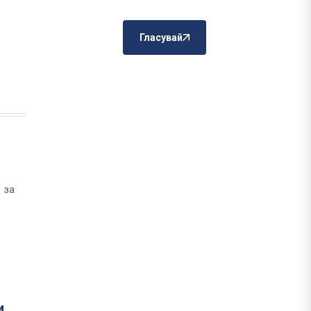
Гласувай
 за
и