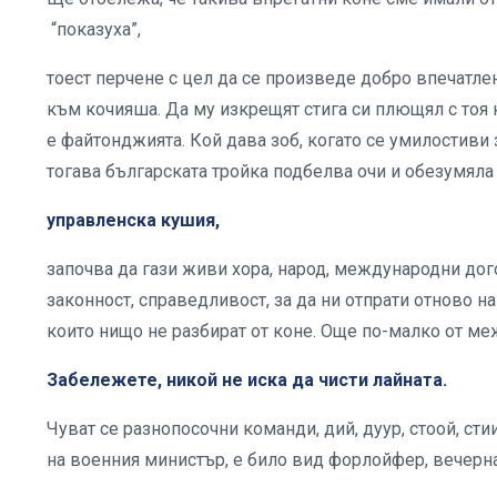
“показуха”,
тоест перчене с цел да се произведе добро впечатле
към кочияша. Да му изкрещят стига си плющял с тоя 
е файтонджията. Кой дава зоб, когато се умилостиви 
тогава българската тройка подбелва очи и обезумяла
управленска кушия,
започва да гази живи хора, народ, международни дог
законност, справедливост, за да ни отпрати отново н
които нищо не разбират от коне. Още по-малко от м
Забележете, никой не иска да чисти лайната.
Чуват се разнопосочни команди, дий, дуур, стоой, с
на военния министър, е било вид форлойфер, вечерна 