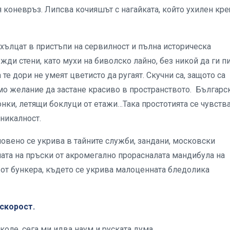
я коневръз. Липсва кочияшът с нагайката, който ухилен кр
 хълцат в пристъпи на сервилност и пълна историческа
жди стени, като мухи на биволско лайно, без никой да ги пи
те дори не умеят цветисто да ругаят. Скучни са, защото са
мо желание да застане красиво в пространството. Българс
онки, летящи боклуци от етажи…Така простотията се чувств
никалност.
новено се укрива в тайните служби, зандани, московски
мата на пръски от акромегално прорасналата мандибула на
е от бункера, където се укрива малоценната бледолика
скорост.
оле, сега ми идва наум и руската дума,