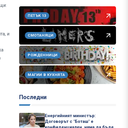
ещи:
ПЕТЪК 13
та, и
СМОТАНЯЦИ
ка
РОЖДЕННИЦИ
а
МАГИИ В КУХНЯТА
Последни
Енергийният министър:
Договорът с "Боташ" е
конфиденциален, няма да бъде