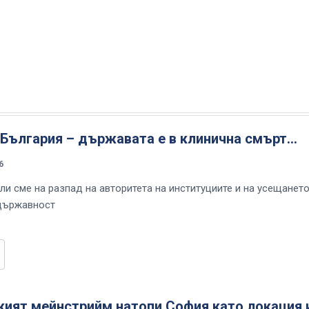
 България – държавата е в клинична смърт…
6
ли сме на разпад на авторитета на институциите и на усещането
 държавност
кият мейнстрийм натопи София като локация 