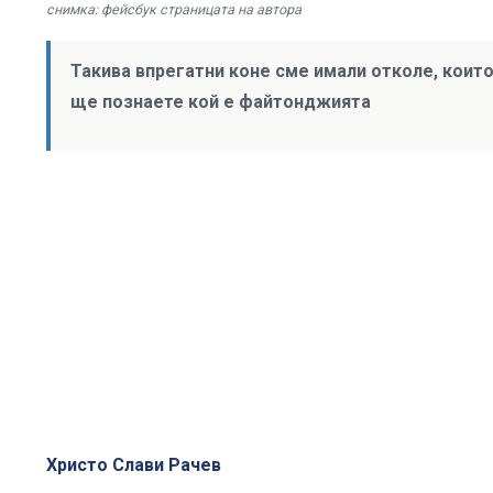
снимка: фейсбук страницата на автора
Такива впрегатни коне сме имали отколе, които
ще познаете кой е файтонджията
Христо Слави Рачев