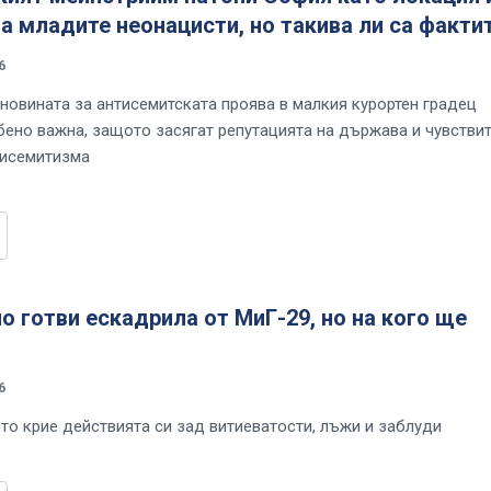
а младите неонацисти, но такива ли са факти
6
 новината за антисемитската проява в малкия курортен градец
бено важна, защото засягат репутацията на държава и чувстви
тисемитизма
о готви ескадрила от МиГ-29, но на кого ще
6
то крие действията си зад витиеватости, лъжи и заблуди