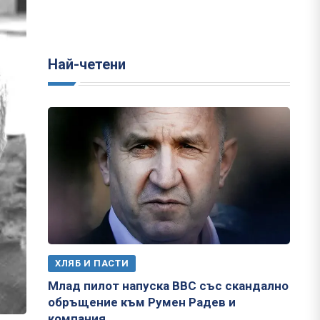
Най-четени
ХЛЯБ И ПАСТИ
Млад пилот напуска ВВС със скандално
обръщение към Румен Радев и
компания