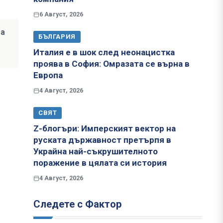
6 Август, 2026
ва
БЪЛГАРИЯ
Италия е в шок след неонацистка
проява в София: Омразата се върна в
Европа
4 Август, 2026
СВЯТ
Z-блогъри: Имперският вектор на
руската държавност претърпя в
Украйна най-съкрушителното
поражение в цялата си история
4 Август, 2026
Следете с Фактор