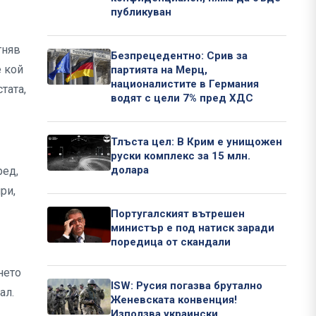
публикуван
гняв
Безпрецедентно: Срив за
е кой
партията на Мерц,
националистите в Германия
тата,
водят с цели 7% пред ХДС
Тлъста цел: В Крим е унищожен
руски комплекс за 15 млн.
долара
ред,
ри,
Португалският вътрешен
министър е под натиск заради
поредица от скандали
нето
ISW: Русия погазва брутално
пал.
Женевската конвенция!
Използва украински