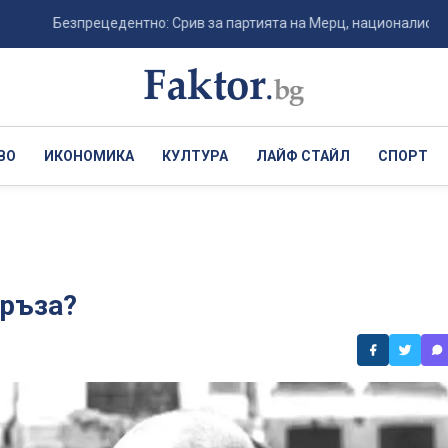
Безпрецедентно: Срив за партията на Мерц, националистите в Герм
ВО
ИКОНОМИКА
КУЛТУРА
ЛАЙФ СТАЙЛ
СПОРТ
връза?