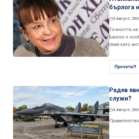
бърлога н
5 Август, 202
Точността на
Банско е осо
теми като ан
Прочети
Радев явн
служи?
4 Август, 202
Правителство