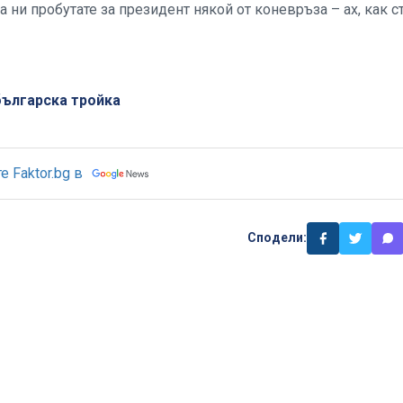
а ни пробутате за президент някой от коневръза – ах, как с
българска тройка
 Faktor.bg в
Сподели: