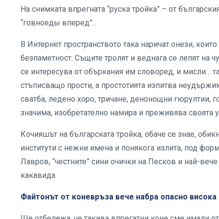
На снимката впрегната “руска тройка” – от български
“говноеды вперед”...
В Интернет пространството така наричат онези, които
безпаметност. Същите тролят и веднага се лепят на чу
се интересува от объркания им словоред, и мисли… та 
стъписващо прости, а простотията изпитва неудържи
сватба, ледено хоро, тричане, денонощни гюрултии, г
значима, изобретателно намира и преживява своята у
Кочияшът на българската тройка, обаче се знае, обик
институти с нежни имена и понякога излита, под фор
Лавров, “честните” сини очички на Песков и най-веч
какавида.
Файтонът от коневръза вече набра опасно висока 
Ще отбележа, че такива впрегатни коне сме имали отк