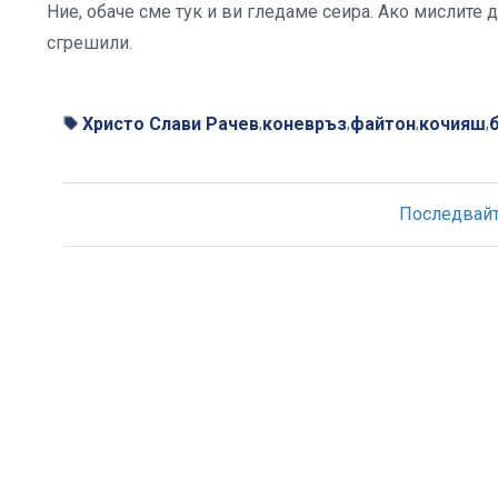
Ние, обаче сме тук и ви гледаме сеира. Ако мислите д
сгрешили.
Христо Слави Рачев
коневръз
файтон
кочияш
,
,
,
,
Последвайте