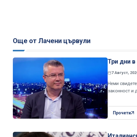
Още от Лачени цървули
Три дни в
7 Август, 202
Неми свидете
законност и
Прочети
Италианс