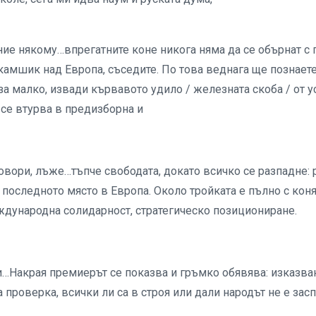
ние някому…впрегатните коне никога няма да се обърнат с 
камшик над Европа, съседите. По това веднага ще познает
за малко, извади кървавото удило / железната скоба / от ус
 се втурва в предизборна и
овори, лъже…тъпче свободата, докато всичко се разпадне: 
а последното място в Европа. Около тройката е пълно с коня
еждународна солидарност, стратегическо позициониране.
тии…Накрая премиерът се показва и гръмко обявява: изказва
проверка, всички ли са в строя или дали народът не е зас