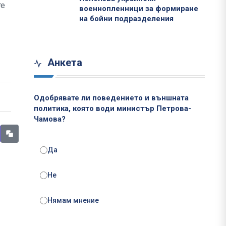
те
военнопленници за формиране
на бойни подразделения
Анкета
Одобрявате ли поведението и външната
политика, която води министър Петрова-
Чамова?
Да
Не
Нямам мнение