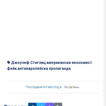
Джоузеф Стиглиц
американски икономист
,
,
фейк
антиевропейска пропаганда
,
Последвайте Faktor.bg в