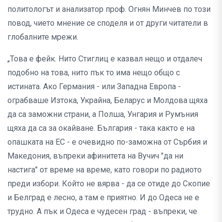
политологът и анализатор проф. Огнян Минчев по този
повод, чието мнение се споделя и от други читатели в
глобалните мрежи.
„Това е фейк. Нито Стиглиц е казвал нещо и отдалеч
подобно на това, нито пък то има нещо общо с
истината. Ако Германия - или Западна Европа -
ограбваше Изтока, Украйна, Беларус и Молдова щяха
да са заможни страни, а Полша, Унгария и Румъния
щяха да са за окайване. България - така както е на
опашката на ЕС - е очевидно по-заможна от Сърбия и
Македония, въпреки афинитета на Вучич "да ни
настига" от време на време, като говори по радиото
преди избори. Който не вярва - да се отиде до Скопие
и Белград е лесно, а там е приятно. И до Одеса не е
трудно. А пък и Одеса е чудесен град - въпреки, че