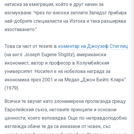
натиска за емиграция, който е друг начин за
изсмукване. Чрез по-високи заплати Западът прибира
най-добрите специалисти на Изтока и така разширява
изоставането."
Това са част от тезите в
коментар на Джоузеф Стиглиц
(на англ: Joseph Eugene Stiglitz), американски
икономист, автор и професор в Колумбийския
университет. Носител е на нобелова награда за
икономика през 2001 и на Медал „Джон Бейтс Кларк“
(1979)
.
Всички те звучат като злонамерена пропаганда срещу
Европейския съюз, неговите принципи и основни
ценности, които изповядва. Още по-неправдоподобно
изглежда обаче те да са изказани от човек, със