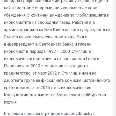
солидна професионална биография. Стиглиц е един от
най-известните съвременни икономисти с леви
убеждения, с критични виждания за глобализацията и
икономистите на свободния пазар. Работил е в
администрацията на Бил Клинтън като председател на
Съвета на икономически съветници. Бил е
вицепрезидент в Световната банка и главен
икономист в периода 1997 – 2000. Стиглиц е
икономически съветник и на президента Георги
Първанов, от 2010 – съветник на гръцкото
правителство, от март 2012 г. Стиглиц е член на
работната група на фискалната комисия шотландското
правителство, а от 2015 г е в икономическия
Консултативен комитет на британската лейбъристка
партия.
Ето какво пише на страницата си във Фейсбук