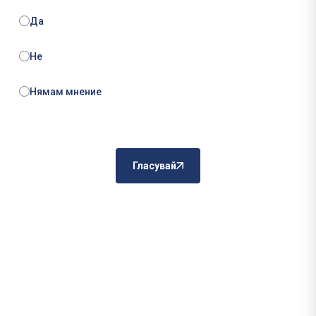
Да
Не
Нямам мнение
Гласувай