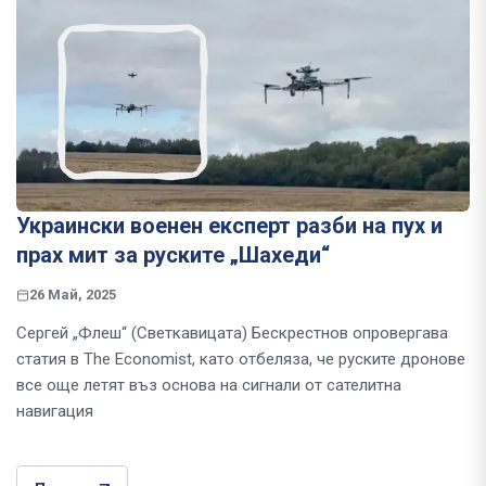
Украински военен експерт разби на пух и
прах мит за руските „Шахеди“
26 Май, 2025
Сергей „Флеш“ (Светкавицата) Бескрестнов опровергава
статия в The Economist, като отбеляза, че руските дронове
все още летят въз основа на сигнали от сателитна
навигация