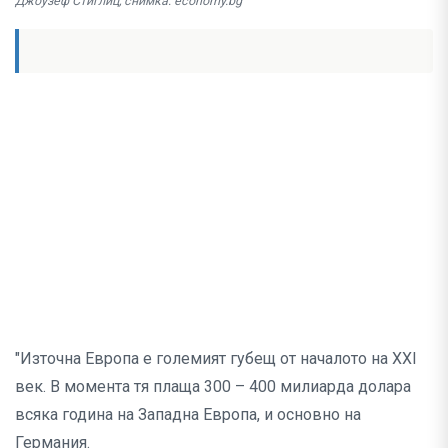
Джоузеф Стиглиц, снимка: economy.bg
"Източна Европа е големият губещ от началото на ХХI
век. В момента тя плаща 300 – 400 милиарда долара
всяка година на Западна Европа, и основно на
Германия.