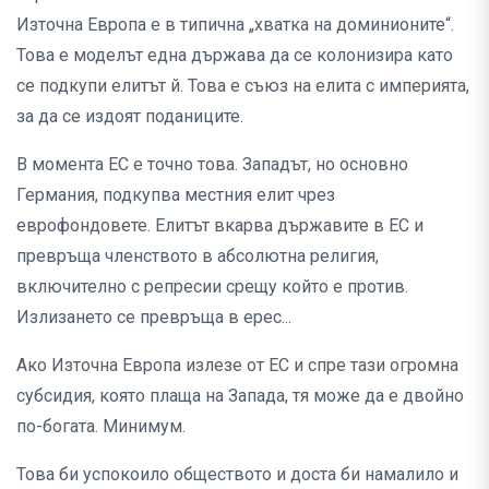
Източна Европа е в типична „хватка на доминионите“.
Това е моделът една държава да се колонизира като
се подкупи елитът й. Това е съюз на елита с империята,
за да се издоят поданиците.
В момента ЕС е точно това. Западът, но основно
Германия, подкупва местния елит чрез
еврофондовете. Елитът вкарва държавите в ЕС и
превръща членството в абсолютна религия,
включително с репресии срещу който е против.
Излизането се превръща в ерес...
Ако Източна Европа излезе от ЕС и спре тази огромна
субсидия, която плаща на Запада, тя може да е двойно
по-богата. Минимум.
Това би успокоило обществото и доста би намалило и