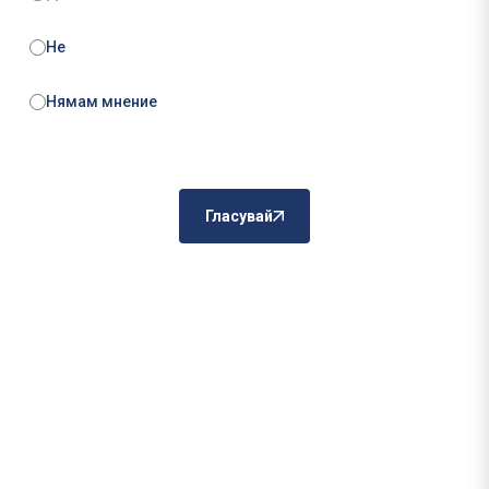
Не
Нямам мнение
Гласувай