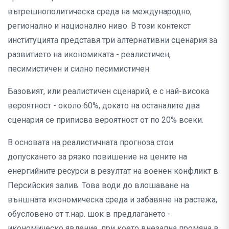
вътрешнополитическа среда на международно,
регионално и национално ниво. В този контекст
институцията представя три алтернативни сценария за
развитието на икономиката - реалистичен,
песимистичен и силно песимистичен.
Базовият, или реалистичен сценарий, е с най-висока
вероятност - около 60%, докато на останалите два
сценария се приписва вероятност от по 20% всеки.
В основата на реалистичната прогноза стои
допускането за рязко повишение на цените на
енергийните ресурси в резултат на военен конфликт в
Персийския залив. Това води до влошаване на
външната икономическа среда и забавяне на растежа,
обусловено от т.нар. шок в предлагането -
икономическо явление, при което внезапна промяна в