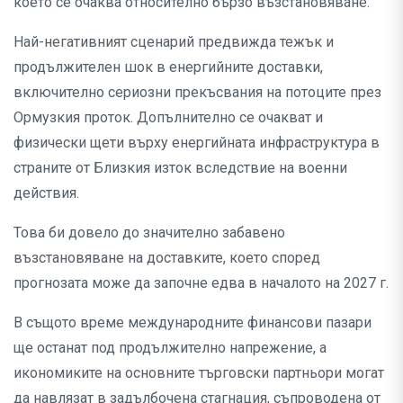
което се очаква относително бързо възстановяване.
Най-негативният сценарий предвижда тежък и
продължителен шок в енергийните доставки,
включително сериозни прекъсвания на потоците през
Ормузкия проток. Допълнително се очакват и
физически щети върху енергийната инфраструктура в
страните от Близкия изток вследствие на военни
действия.
Това би довело до значително забавено
възстановяване на доставките, което според
прогнозата може да започне едва в началото на 2027 г.
В същото време международните финансови пазари
ще останат под продължително напрежение, а
икономиките на основните търговски партньори могат
да навлязат в задълбочена стагнация, съпроводена от