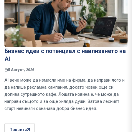
Бизнес идеи с потенциал с навлизането на
AI
5 Август, 2026
AI вече може да измисли име на фирма, да направи лого и
да напише рекламна кампания, докато човек още си
допива сутрешното кафе. Лошата новина е, че може да
направи същото и за още хиляда души. Затова лесният
старт невинаги означава добра бизнес идея.
Прочети