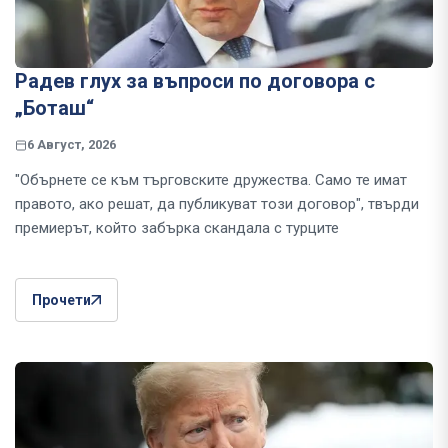
Радев глух за въпроси по договора с
„Боташ“
6 Август, 2026
"Обърнете се към търговските дружества. Само те имат
правото, ако решат, да публикуват този договор", твърди
премиерът, който забърка скандала с турците
Прочети