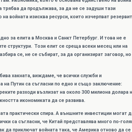
там. Икономика, която е основана единствено на война
 трябва да продължава, за да не се задуши тази
 на войната изисква ресурси, които изчерпват резерви
дно за елита в Москва и Санкт Петербург. И това не е
ите структури. Този елит се среща всеки месец или на
збира се, не се събират, за да организират заговор, но
бива хакната, виждаме, че всички служби и
а на Путин са съгласни по едно и също заключение:
преките разходи възлизат на около 300 милиона долара 
жността икономиката да се развива.
ата практически спира. А външните инвестиции могат д
сички са съгласни, че Китай представлява много по-гол
как да приключат войната така, че Америка отново да се