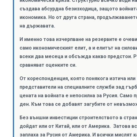
икономическа криза. Структурно всичко води на
създава абсурдна безизходица, защото войната
икономика. Но от друга страна, продължаването
на държавата.
И именно това изчерпване на резервите е очеви
само икономическият елит, а и елитът на силов
всеки два месеца и обсъжда какво предстои. Ра
сравняват оценките си.
От кореспонденция, която понякога изтича или 
представители на специалните служби зад гърб
цената на войната е непосилна за Русия. Само 
ден. Към това се добавят загубите от невъзмо
Без външни инвестиции строителството в стран
дойдат или от Китай, или от Америка. Затова в
заплаха за Русия от Америка. И всички мислят 