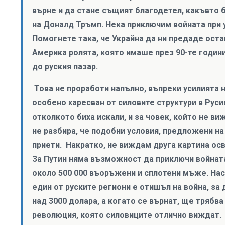
върне и да стане същият благодетел, какъвто б
на Доналд Тръмп. Нека приключим войната при 
Помогнете така, че Украйна да ни предаде оста
Америка ролята, която имаше през 90-те годин
до руския пазар.
Това не проработи напълно, въпреки усилията 
особено харесван от силовите структури в Руси
отколкото биха искали, и за човек, който не ви
не разбира, че подобни условия, предложени на
приети. Накратко, не виждам друга картина осв
За Путин няма възможност да приключи войнат
около 500 000 въоръжени и сплотени мъже. Наск
един от руските региони е отишъл на война, за 
над 3000 долара, а когато се върнат, ще трябва
революция, която силовиците отлично виждат.