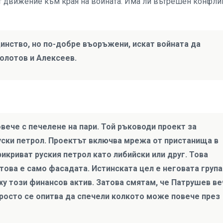
ат движение към края на войната. Има ли вътрешен конфли
цинство, но по-добре въоръжени, искат войната да
Золотов и Алексеев.
вече с печелене на пари. Той ръководи проект за
руски петрол. Проектът включва мрежа от пристанища в
рикриват руския петрол като либийски или друг. Това
това е само фасадата. Истинската цел е неговата група
ху този финансов актив. Затова смятам, че Патрушев ве
росто се опитва да спечели колкото може повече през