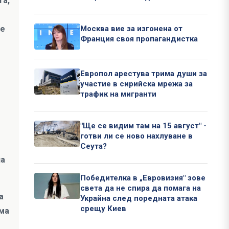
та,
Москва вие за изгонена от
те
Франция своя пропагандистка
Европол арестува трима души за
участие в сирийска мрежа за
трафик на мигранти
"Ще се видим там на 15 август" -
готви ли се ново нахлуване в
Сеута?
на
Победителка в „Евровизия" зове
света да не спира да помага на
а
Украйна след поредната атака
срещу Киев
яма