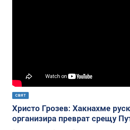
СВЯТ
Христо Грозев: Хакнахме рус
организира преврат срещу Пут