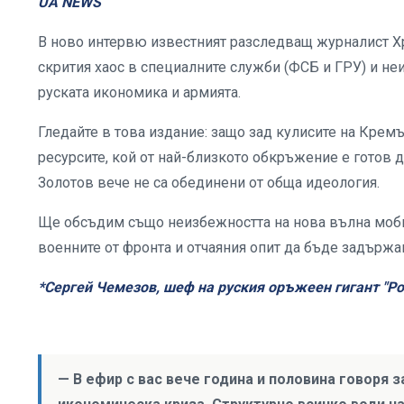
UA NEWS
В ново интервю известният разследващ журналист Х
скрития хаос в специалните служби (ФСБ и ГРУ) и не
руската икономика и армията.
Гледайте в това издание: защо зад кулисите на Крем
ресурсите, кой от най-близкото обкръжение е готов
Золотов вече не са обединени от обща идеология.
Ще обсъдим също неизбежността на нова вълна мобил
военните от фронта и отчаяния опит да бъде задържа
*Сергей Чемезов, шеф на руския оръжеен гигант "Р
— В ефир с вас вече година и половина говоря з