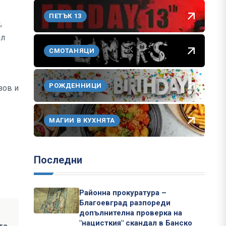
ПЕТЪК 13
,
ал
СМОТАНЯЦИ
РОЖДЕННИЦИ
зов и
МАГИИ В КУХНЯТА
Последни
Районна прокуратура –
Благоевград разпореди
допълнителна проверка на
"нацисткия" скандал в Банско