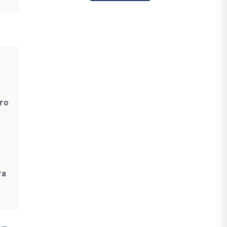
го
та