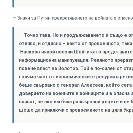
— Значи за Путин прекратяването на войната е опасн
— Точно така. Но и продължаването ѝ също е оп
отляво, и отдясно – както от провоенното, така
Наскоро някой посочи Шойгу като представите
информационна манипулация. Реалното преразп
повече власт на Золотов. Той е по-силен от ст
голяма част от икономическите ресурси в регио
беше свързано с генерал Алексеев, който сега
доверието на военните и войниците и е опасна з
вярват, че ако им бяха развързани ръцете и не
щеше да приключи с превземането на цяла Укра