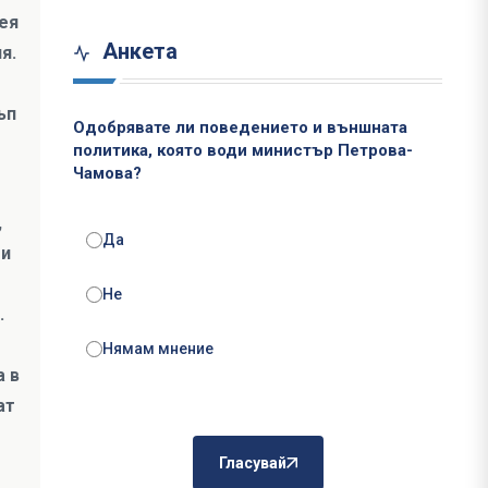
дея
Анкета
я.
ъп
Одобрявате ли поведението и външната
политика, която води министър Петрова-
Чамова?
,
Да
 и
Не
.
Нямам мнение
а в
ат
Гласувай