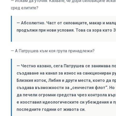
— Искам да уточня. Казвате, че дори силовиците иск
сред елитите?
— Абсолютно. Част от силовиците, макар и мал
продължи при нови условия. Това са хора като 
— А Патрушев към коя група принадлежи?
— Честно казано, сега Патрушев се занимава по
създаване на канал за износ на санкциониран 
Близкия изток, Либия и други места, които да п
създава възможности за „сенчестия флот“. Но 
да печели огромни средства чрез контрола вър
е изоставил идеологическите си убеждения и п
последните години от живота си.