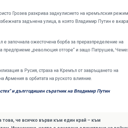
ристо Грозев разкрива задкулисието на кремълския режим
избежната задънена улица, в която Владимир Путин е вкар
ъл е започнала ожесточена борба за преразпределение на
 да предприеме „революция отгоре“ и защо Патрушев, Чеме
изация в Русия, страха на Кремъл от завръщането на
на Армения в орбитата на руското влияние.
остех" и дълггодишен съратник на Владимир Путин
а това, че всичко върви към един край – към