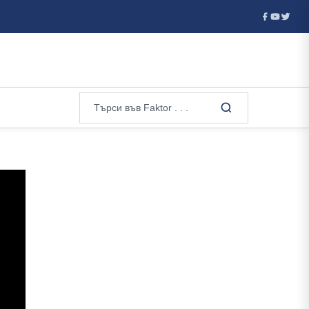
Европол арестува трима души за участие в сирийска мрежа за т