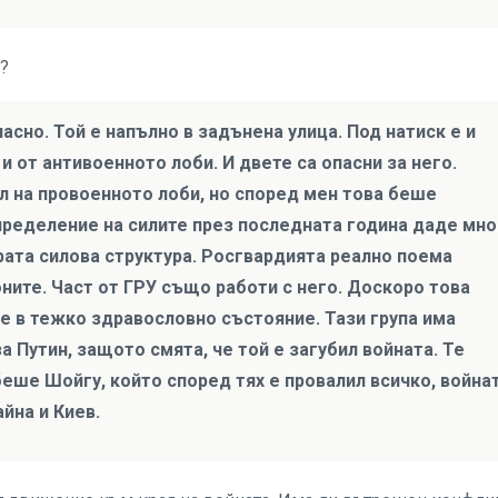
о?
асно. Той е напълно в задънена улица. Под натиск е и
 и от антивоенното лоби. И двете са опасни за него.
л на провоенното лоби, но според мен това беше
ределение на силите през последната година даде мно
арата силова структура. Росгвардията реално поема
ните. Част от ГРУ също работи с него. Доскоро това
 е в тежко здравословно състояние. Тази група има
а Путин, защото смята, че той е загубил войната. Те
 беше Шойгу, който според тях е провалил всичко, война
йна и Киев.