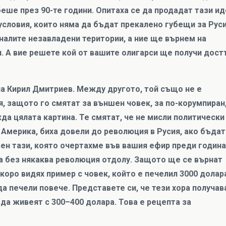
еше през 90-те години. Опитаха се да продадат тази и
условия, които няма да бъдат прекалено губещи за Руси
налите незавладени територии, а ние ще върнем на
и. А вие решете кой от вашите олигарси ще получи дост
на Кирил Дмитриев. Между другото, той също не е
я, защото го смятат за външен човек, за по-корумпиран
жда цялата картина. Те смятат, че не мисли политически
 Америка, биха довели до революция в Русия, ако бъдат
ен тази, която очертахме във вашия ефир преди година
а без някаква революция отдолу. Защото ще се върнат
оро видях пример с човек, който е печелил 3000 долар
да печели повече. Представете си, че тези хора получав
 да живеят с 300–400 долара. Това е рецепта за