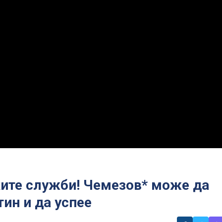
ките служби! Чемезов* може да
ин и да успее