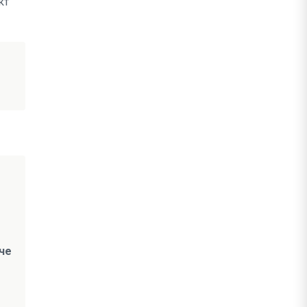
кт
че