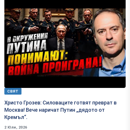
СВЯТ
Христо Грозев: Силоваците готвят преврат в
Москва! Вече наричат Путин „дядото от
Кремъл“.
2 Юли, 2026