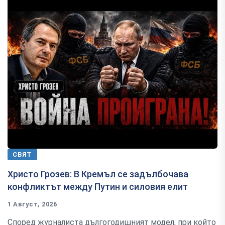
СВЯТ
Христо Грозев: В Кремъл се задълбочава
конфликтът между Путин и силовия елит
1 Август, 2026
Според журналиста дългогодишният модел, при който