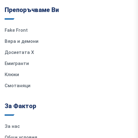
Препоръчваме Ви
Fake Front
Вяра и демони
Досиетата Х
Емигранти
Клюки
Смотаняци
За Фактор
За нас
Общи условия