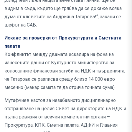
„След тези лъжи нещата вече стават лични. Ще се
видим в съда, където ще трябва да се докаже всяка
дума от клеветите на Андрияна Татарова!“, закани се
шефът на САБ.
Искане за проверки от Прокуратурата и Сметната
палата
Конфликтът между двамата ескалира на фона на
изнесените данни от Културното министерство за
колосалните финансови загуби на НДК и твърденията,
че Татарова се разписва срещу близо 14 000 евро
месечно (макар самата тя да отрича точната сума).
Мутафчиев настоя за незабавното дисциплинарно
отстраняване на целия Съвет на директорите на НДК и
пълна ревизия от всички компетентни органи –
Прокуратура, КПК, Сметна палата, АДФИ и Главния