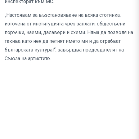
инспекторат към МС.
„Настоявам за възстановяване на всяка стотинка,
източена от институцията чрез заплати, обществени
поръчки, наеми, далавери и схеми. Няма да позволя на
такива като нея да петнят името ми и да ограбват
българската култура!“, завършва председателят на
Съюза на артистите.