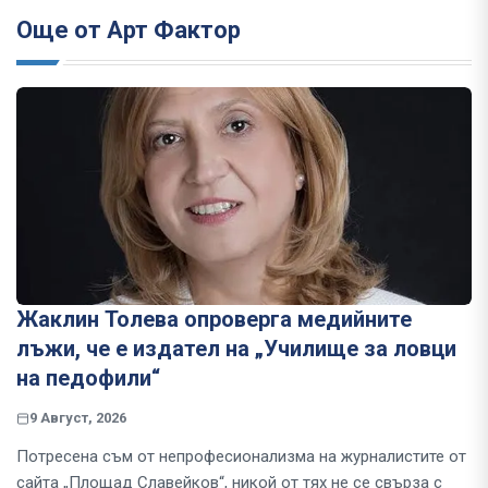
Още от Арт Фактор
Жаклин Толева опроверга медийните
лъжи, че е издател на „Училище за ловци
на педофили“
9 Август, 2026
Потресена съм от непрофесионализма на журналистите от
сайта „Площад Славейков“, никой от тях не се свърза с