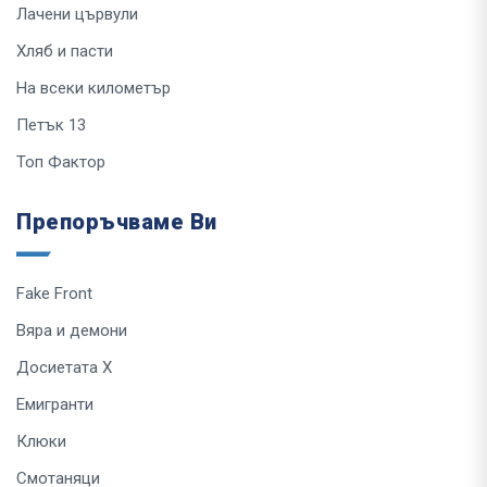
Лачени цървули
Хляб и пасти
На всеки километър
Петък 13
Топ Фактор
Препоръчваме Ви
Fake Front
Вяра и демони
Досиетата Х
Емигранти
Клюки
Смотаняци