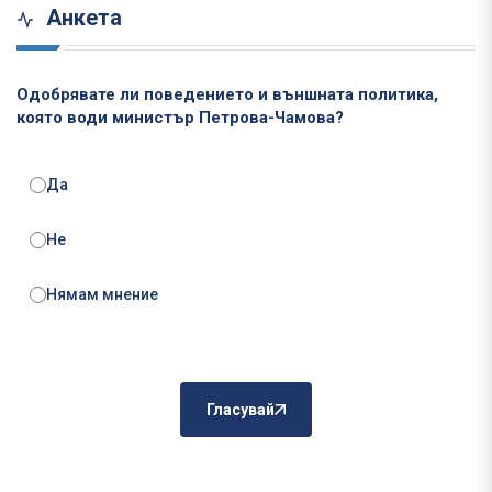
Анкета
Одобрявате ли поведението и външната политика,
която води министър Петрова-Чамова?
Да
Не
Нямам мнение
Гласувай