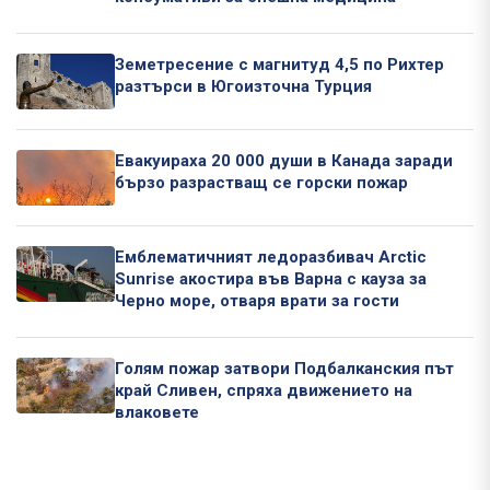
Земетресение с магнитуд 4,5 по Рихтер
разтърси в Югоизточна Турция
Евакуираха 20 000 души в Канада заради
бързо разрастващ се горски пожар
Емблематичният ледоразбивач Arctic
Sunrise акостира във Варна с кауза за
Черно море, отваря врати за гости
Голям пожар затвори Подбалканския път
край Сливен, спряха движението на
влаковете