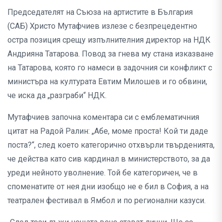
Председателят на Съюза на артистите в България
(САБ) Христо Мутафчиев излезе с безпрецедентно
остра позиция срещу изпълнителния директор на НДК
Андрияна Татарова. Повод за гнева му стана изказване
на Татарова, която го намеси в задочния си конфликт с
министъра на културата Евтим Милошев и го обвини,
че иска да „разграби“ НДК.
Мутафчиев започна коментара си с емблематичния
цитат на Радой Ралин: „Абе, моме проста! Кой ти даде
поста?“, след което категорично отхвърли твърденията,
че действа като сив кардинал в министерството, за да
уреди нейното уволнение. Той бе категоричен, че в
споменатите от нея дни изобщо не е бил в София, а на
театрален фестивал в Ямбол и по регионални казуси.