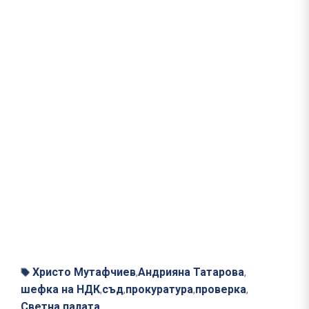
Христо Мутафчиев
Андрияна Татарова
,
,
шефка на НДК
съд
прокуратура
проверка
,
,
,
,
Светна палата