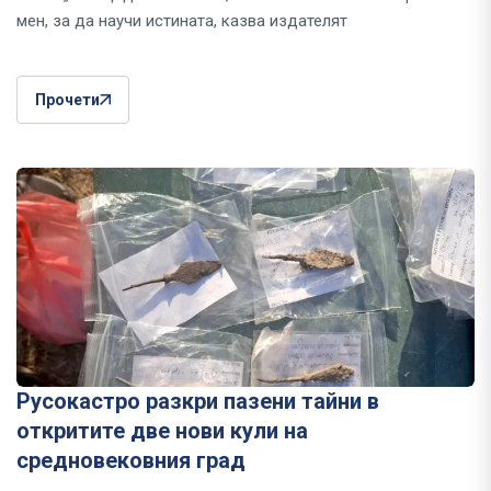
мен, за да научи истината, казва издателят
Прочети
Русокастро разкри пазени тайни в
откритите две нови кули на
средновековния град