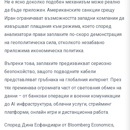
Не е ясно доколко подобен механизъм може реално
да бъде приложен. Американските санкции срещу
Иран ограничават възможността западни компании да
извършват плащания към режима, което според
анализатори прави заплахите по-скоро демонстрация
на геополитическа сила, отколкото незабавно
приложима икономическа политика.
Въпреки това, заплахите предизвикват сериозно
безпокойство, защото подводните кабели
представляват гръбнака на глобалния интернет. През
тях преминава огромната част от световния обмен на
данни – от банкови операции и военни комуникации
до AI инфраструктура, облачни услуги, стрийминг
платформи, онлайн игри и дистанционна работа.
Според Дина Есфандиари от Bloomberg Economics,