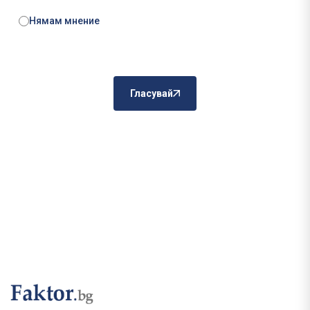
Нямам мнение
Гласувай