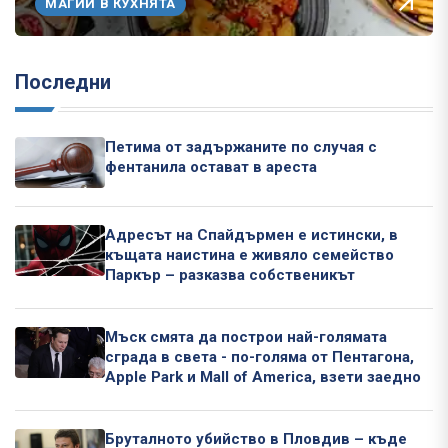
МАГИИ В КУХНЯТА
Последни
Петима от задържаните по случая с
фентанила остават в ареста
Адресът на Спайдърмен е истински, в
къщата наистина е живяло семейство
Паркър – разказва собственикът
Мъск смята да построи най-голямата
сграда в света - по-голяма от Пентагона,
Apple Park и Mall of America, взети заедно
Бруталното убийство в Пловдив – къде