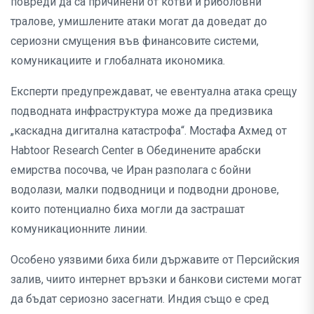
повреди да са причинени от котви и риболовни
тралове, умишлените атаки могат да доведат до
сериозни смущения във финансовите системи,
комуникациите и глобалната икономика.
Експерти предупреждават, че евентуална атака срещу
подводната инфраструктура може да предизвика
„каскадна дигитална катастрофа“. Мостафа Ахмед от
Habtoor Research Center в Обединените арабски
емирства посочва, че Иран разполага с бойни
водолази, малки подводници и подводни дронове,
които потенциално биха могли да застрашат
комуникационните линии.
Особено уязвими биха били държавите от Персийския
залив, чиито интернет връзки и банкови системи могат
да бъдат сериозно засегнати. Индия също е сред