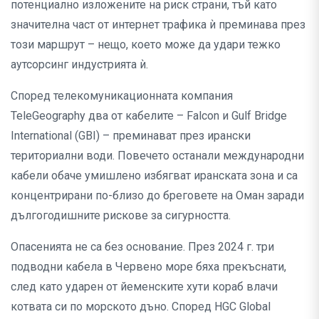
потенциално изложените на риск страни, тъй като
значителна част от интернет трафика ѝ преминава през
този маршрут – нещо, което може да удари тежко
аутсорсинг индустрията ѝ.
Според телекомуникационната компания
TeleGeography два от кабелите – Falcon и Gulf Bridge
International (GBI) – преминават през ирански
териториални води. Повечето останали международни
кабели обаче умишлено избягват иранската зона и са
концентрирани по-близо до бреговете на Оман заради
дългогодишните рискове за сигурността.
Опасенията не са без основание. През 2024 г. три
подводни кабела в Червено море бяха прекъснати,
след като ударен от йеменските хути кораб влачи
котвата си по морското дъно. Според HGC Global