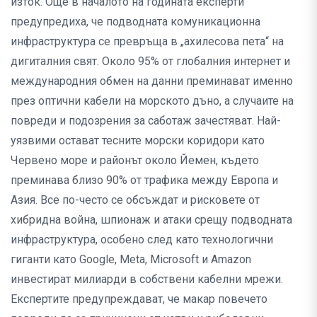
изток. Още в началото на годината експерти
предупредиха, че подводната комуникационна
инфраструктура се превръща в „ахилесова пета“ на
дигиталния свят. Около 95% от глобалния интернет и
международния обмен на данни преминават именно
през оптични кабели на морското дъно, а случаите на
повреди и подозрения за саботаж зачестяват. Най-
уязвими остават тесните морски коридори като
Червено море и районът около Йемен, където
преминава близо 90% от трафика между Европа и
Азия. Все по-често се обсъждат и рисковете от
хибридна война, шпионаж и атаки срещу подводната
инфраструктура, особено след като технологични
гиганти като Google, Meta, Microsoft и Amazon
инвестират милиарди в собствени кабелни мрежи.
Експертите предупреждават, че макар повечето