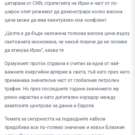
цитирана от CNN, стратегията на Иран е част от по-
широк опит режимът да демонстрира колко висока
цена може да има евентуален нов конфликт.
„Целта е да бъде наложена толкова висока цена върху
световната икономика, че никой повече да не посмее
да атакува Иран“, казва тя.
Ормузкият проток отдавна е считан за една от най-
важните енергийни артерии в света, тъй като през него
преминава значителна част от глобалния петролен
трафик. Но през последните години значението му
рязко нараства и като дигитален коридор между
азиатските центрове за данни и Европа.
Темата за сигурността на подводните кабели
придобива все по-голямо значение и извън Близкия