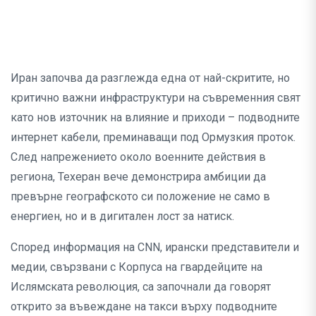
Иран започва да разглежда една от най-скритите, но
критично важни инфраструктури на съвременния свят
като нов източник на влияние и приходи – подводните
интернет кабели, преминаващи под Ормузкия проток.
След напрежението около военните действия в
региона, Техеран вече демонстрира амбиции да
превърне географското си положение не само в
енергиен, но и в дигитален лост за натиск.
Според информация на CNN, ирански представители и
медии, свързвани с Корпуса на гвардейците на
Ислямската революция, са започнали да говорят
открито за въвеждане на такси върху подводните