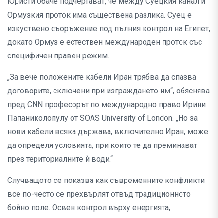
Юристи обаче подчертават, че между Суецкия канал и
Ормузкия проток има съществена разлика. Суец е
изкуствено съоръжение под пълния контрол на Египет,
докато Ормуз е естествен международен проток със
специфичен правен режим.
„За вече положените кабели Иран трябва да спазва
договорите, сключени при изграждането им“, обяснява
пред CNN професорът по международно право Ирини
Папаниколопулу от SOAS University of London. „Но за
нови кабели всяка държава, включително Иран, може
да определя условията, при които те да преминават
през териториалните ѝ води.“
Случващото се показва как съвременните конфликти
все по-често се прехвърлят отвъд традиционното
бойно поле. Освен контрол върху енергията,