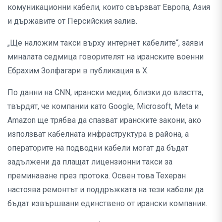
комуникационни кабели, които свързват Европа, Азия
и държавите от Персийския залив.
„Ще наложим такси върху интернет кабелите“, заяви
миналата седмица говорителят на иранските военни
Ебрахим Золфагари в публикация в X.
По данни на CNN, ирански медии, близки до властта,
твърдят, че компании като Google, Microsoft, Meta и
Amazon ще трябва да спазват иранските закони, ако
използват кабелната инфраструктура в района, а
операторите на подводни кабели могат да бъдат
задължени да плащат лицензионни такси за
преминаване през протока. Освен това Техеран
настоява ремонтът и поддръжката на тези кабели да
бъдат извършвани единствено от ирански компании.