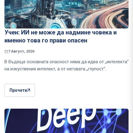
Учен: ИИ не може да надмине човека и
именно това го прави опасен
7 Август, 2026
В бъдеще основната опасност няма да идва от „интелекта“
на изкуствения интелект, а от неговата „глупост“.
Прочети