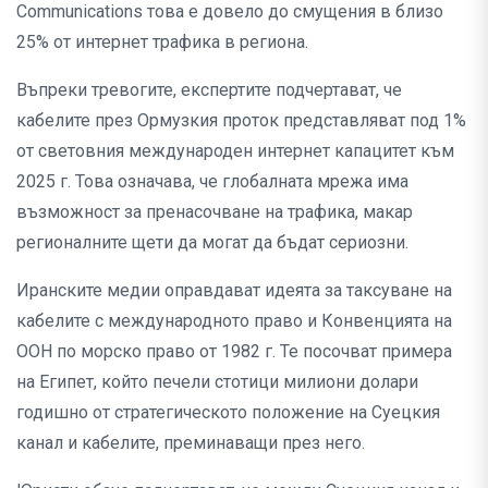
Communications това е довело до смущения в близо
25% от интернет трафика в региона.
Въпреки тревогите, експертите подчертават, че
кабелите през Ормузкия проток представляват под 1%
от световния международен интернет капацитет към
2025 г. Това означава, че глобалната мрежа има
възможност за пренасочване на трафика, макар
регионалните щети да могат да бъдат сериозни.
Иранските медии оправдават идеята за таксуване на
кабелите с международното право и Конвенцията на
ООН по морско право от 1982 г. Те посочват примера
на Египет, който печели стотици милиони долари
годишно от стратегическото положение на Суецкия
канал и кабелите, преминаващи през него.