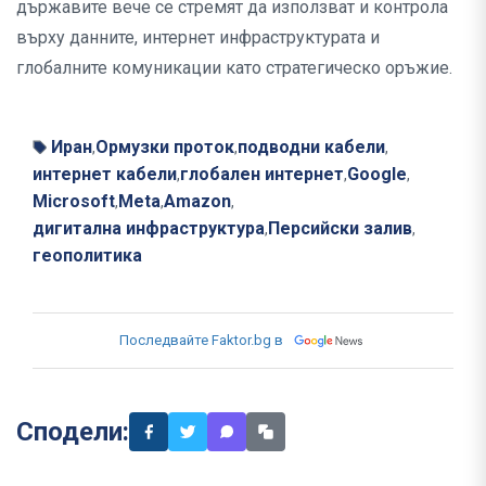
държавите вече се стремят да използват и контрола
върху данните, интернет инфраструктурата и
глобалните комуникации като стратегическо оръжие.
Иран
Ормузки проток
подводни кабели
,
,
,
интернет кабели
глобален интернет
Google
,
,
,
Microsoft
Meta
Amazon
,
,
,
дигитална инфраструктура
Персийски залив
,
,
геополитика
Последвайте Faktor.bg в
Сподели: