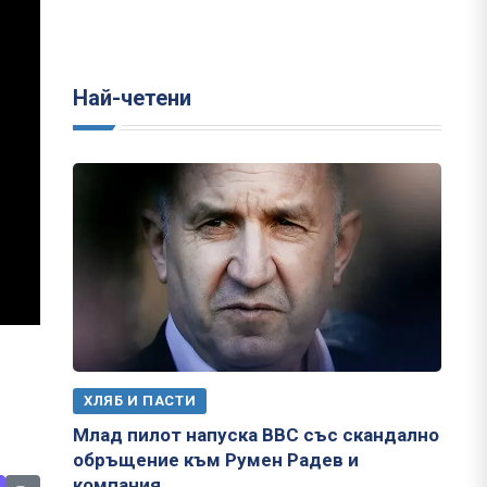
Най-четени
ХЛЯБ И ПАСТИ
Млад пилот напуска ВВС със скандално
обръщение към Румен Радев и
компания