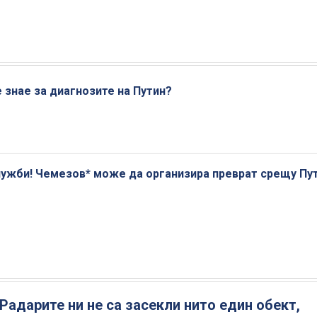
е знае за диагнозите на Путин?
лужби! Чемезов* може да организира преврат срещу Пут
Радарите ни не са засекли нито един обект,