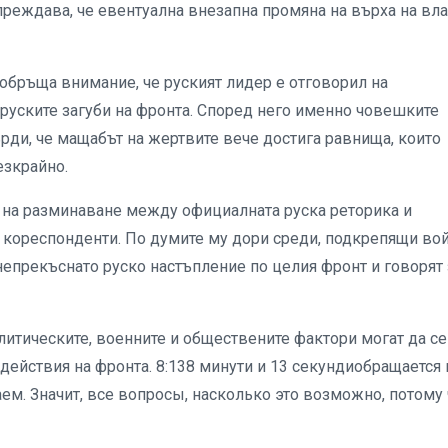
преждава, че евентуална внезапна промяна на върха на вла
обръща внимание, че руският лидер е отговорил на
а руските загуби на фронта. Според него именно човешките
ърди, че мащабът на жертвите вече достига равнища, които
езкрайно.
 на разминаване между официалната руска реторика и
и кореспонденти. По думите му дори среди, подкрепящи вой
непрекъснато руско настъпление по целия фронт и говорят 
олитическите, военните и обществените фактори могат да се
действия на фронта. 8:138 минути и 13 секундиобращается 
аем. Значит, все вопросы, насколько это возможно, потому 