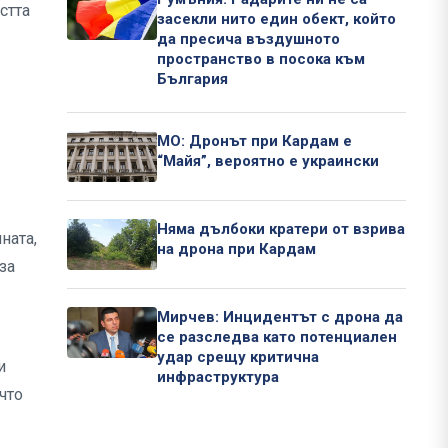
стта
засекли нито един обект, който
да пресича въздушното
пространство в посока към
България
МО: Дронът при Кардам е
“Майя”, вероятно е украински
Няма дълбоки кратери от взрива
ната,
на дрона при Кардам
за
Мирчев: Инцидентът с дрона да
се разследва като потенциален
удар срещу критична
и
инфраструктура
что