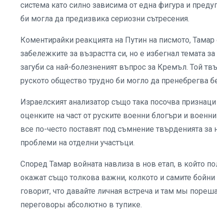
система като силно зависима от една фигура и преду
би могла да предизвика сериозни сътресения.
Коментирайки реакцията на Путин на писмото, Тамар 
забележките за възрастта си, но е избегнал темата з
загуби са най-болезненият въпрос за Кремъл. Той тв
руското общество трудно би могло да пренебрегва б
Израелският анализатор също така посочва признаци
оценките на част от руските военни блогъри и военн
все по-често поставят под съмнение твърденията за 
проблеми на отделни участъци.
Според Тамар войната навлиза в нов етап, в който п
окажат също толкова важни, колкото и самите бойни 
говорит, что давайте личная встреча и там мы пореш
переговоры абсолютно в тупике.