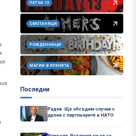
ПЕТЪК 13
СМОТАНЯЦИ
а
РОЖДЕННИЦИ
е
 ще
МАГИИ В КУХНЯТА
воя
Последни
Радев: Ще обсъдим случая с
дрона с партньорите в НАТО
и
Румъния: Радарите ни не са