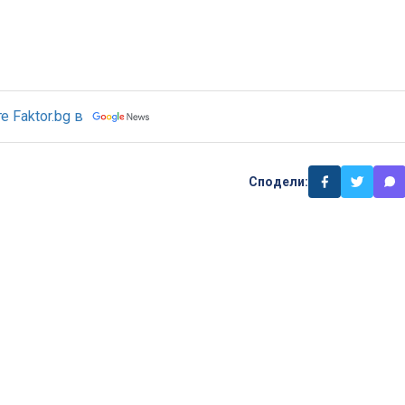
 Faktor.bg в
Сподели: