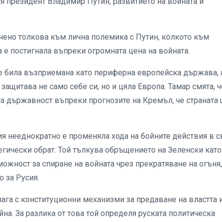
я президент Владимир Путин, развитието на войната и
чено толкова към лична полемика с Путин, колкото към
а е постигнала въпреки огромната цена на войната.
 е била възприемана като периферна европейска държава, 
защитава не само себе си, но и цяла Европа. Тамар смята, ч
та държавност въпреки прогнозите на Кремъл, че страната
ия нееднократно е променяла хода на бойните действия в с
тегически обрат. Той тълкува обръщението на Зеленски като
можност за спиране на войната чрез прекратяване на огъня,
 за Русия.
ага с конституционни механизми за предаване на властта 
на. За разлика от това той определя руската политическа