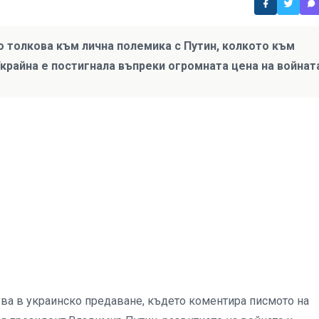
о толкова към лична полемика с Путин, колкото към
крайна е постигнала въпреки огромната цена на войнат
ува в украинско предаване, където коментира писмото на