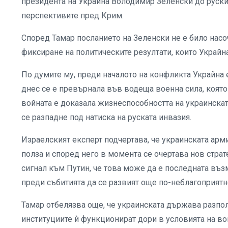
президента на Украйна Володимир Зеленски до руски
перспективите пред Крим.
Според Тамар посланието на Зеленски не е било насо
фиксиране на политическите резултати, които Украйн
По думите му, преди началото на конфликта Украйна
днес се е превърнала във водеща военна сила, която 
войната е доказала жизнеспособността на украинска
се разпадне под натиска на руската инвазия.
Израелският експерт подчертава, че украинската арм
полза и според него в момента се очертава нов стра
сигнал към Путин, че това може да е последната въз
преди събитията да се развият още по-неблагоприятно
Тамар отбелязва още, че украинската държава разпол
институциите ѝ функционират дори в условията на вой