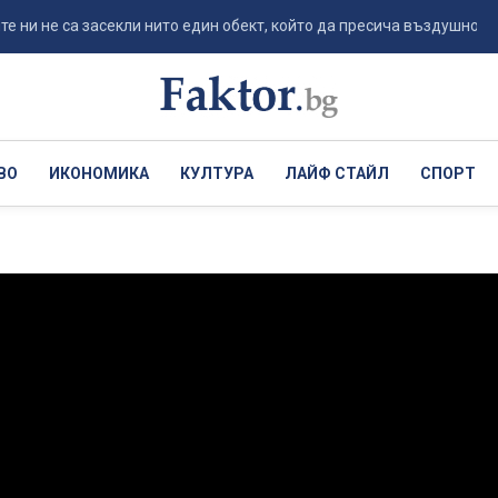
е са засекли нито един обект, който да пресича въздушното ...
ВО
ИКОНОМИКА
КУЛТУРА
ЛАЙФ СТАЙЛ
СПОРТ