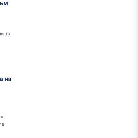
към
 нещо
а на
на
 в