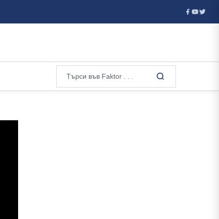
МО: Дронът при Кардам е “Майя”, вероятно е украински ...