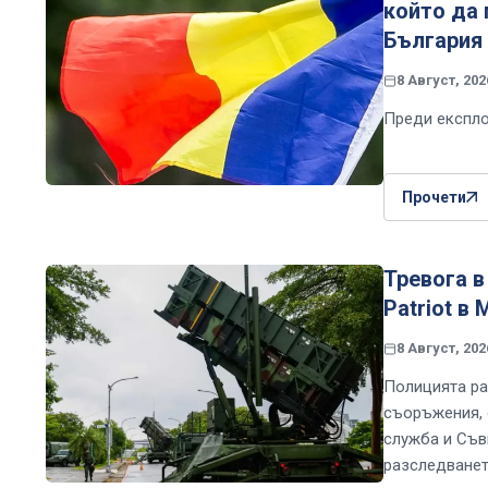
който да
България
8 Август, 202
Преди експло
Прочети
Тревога в
Patriot в
8 Август, 202
Полицията ра
съоръжения, 
служба и Съв
разследване