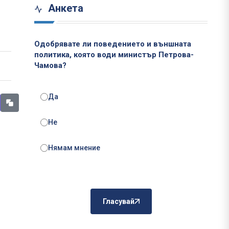
Анкета
Одобрявате ли поведението и външната
политика, която води министър Петрова-
Чамова?
Да
Не
Нямам мнение
Гласувай