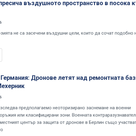
 пресича въздушното пространство в посока 
6
зията не са засечени въздушни цели, които да сочат подобно
 Германия: Дронове летят над ремонтната баз
 Мехерник
6
зследва предполагаемо неоторизирано заснемане на военни
оръжия или класифицирани зони. Военната контраразузнавател
местният център за защита от дронове в Берлин също участват
то