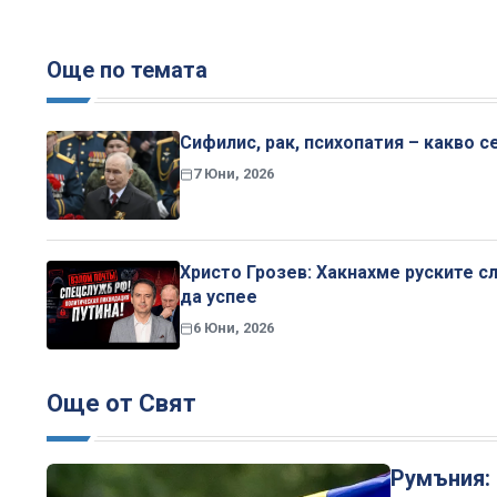
Още по темата
Сифилис, рак, психопатия – какво с
7 Юни, 2026
Христо Грозев: Хакнахме руските с
да успее
6 Юни, 2026
Още от Свят
Румъния: 