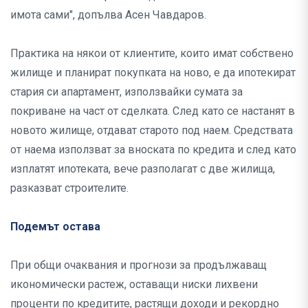
имота сами", допълва Асен Чавдаров.
Практика на някои от клиентите, които имат собствено
жилище и планират покупката на ново, е да ипотекират
стария си апартамент, използвайки сумата за
покриване на част от сделката. След като се настанят в
новото жилище, отдават старото под наем. Средствата
от наема използват за вноската по кредита и след като
изплатят ипотеката, вече разполагат с две жилища,
разказват строителите.
Подемът остава
При общи очаквания и прогнози за продължаващ
икономически растеж, оставащи ниски лихвени
проценти по кредитите, растящи доходи и рекордно