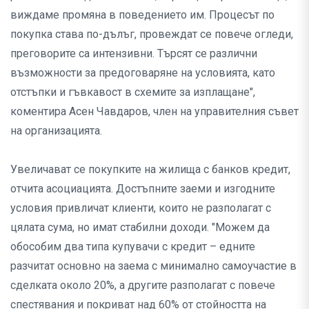
виждаме промяна в поведението им. Процесът по
покупка става по-дълъг, провеждат се повече огледи,
преговорите са интензивни. Търсят се различни
възможности за предоговаряне на условията, като
отстъпки и гъвкавост в схемите за изплащане",
коментира Асен Чавдаров, член на управителния съвет
на организацията.
Увеличават се покупките на жилища с банков кредит,
отчита асоциацията. Достъпните заеми и изгодните
условия привличат клиенти, които не разполагат с
цялата сума, но имат стабилни доходи. "Можем да
обособим два типа купувачи с кредит – едните
разчитат основно на заема с минимално самоучастие в
сделката около 20%, а другите разполагат с повече
спестявания и покриват над 60% от стойността на