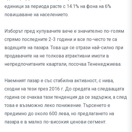
единици за периода расте с 14.1% на фона на 6%
повишаване на населението.
Изборът пред купувачите вече е значително по-голям
спрямо последните 2-3 години и все по-често те са
водещите на пазара. Това ще се отрази най-силно при
продавачите на не толкова атрактивни имоти в
непредпочитаните квартали, посочва Тенекеджиева.
Наемният пазар е със стабилна активност, с нива,
сходни на тези през 2016 г. До средата на следващата
година се очаква тази тенденция да се задържи, а след
това е възможно леко понижение. Търсенето е
предимно до около 600 лева, но предлагането на
пазара е в малко по-високия ценови сегмент.