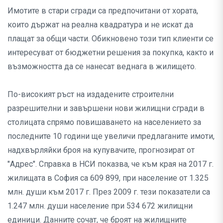
Имотите в стари сгради са предпочитани от хората,
които държат на реална квадратура и не искат да
плащат за общи части. Обикновено този тип клиенти се
интересуват от бюджетни решения за покупка, както и
възможността да се нанесат веднага в жилището.
По-високият ръст на издадените строителни
разрешителни и завършени нови жилищни сгради в
столицата спрямо повишаването на населението за
последните 10 години ще увеличи предлаганите имоти,
надхвърляйки броя на купувачите, прогнозират от
"Адрес". Справка в НСИ показва, че към края на 2017 г.
жилищата в София са 609 899, при население от 1.325
млн. души към 2017 г. През 2009 г. тези показатели са
1.247 млн. души население при 534 672 жилищни
единици. Данните сочат, че броят на жилищните