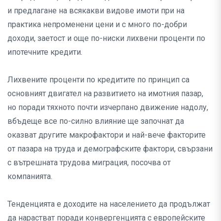
и предлагане на всякакви видове имоти при на
практика непроменени цени и с много по-добри
доходи, заетост и още по-ниски лихвени проценти по
ипотечните кредити.
Лихвените проценти по кредитите по принцип са
основният двигател на развитието на имотния пазар,
но поради тяхното почти изчерпано движение надолу,
вбъдеще все по-силно влияние ще започнат да
оказват другите макрофактори и най-вече факторите
от пазара на труда и демографските фактори, свързани
с вътрешната трудова миграция, посочва от
компанията.
Тенденцията е доходите на населението да продължат
да нарастват поради конвергенцията с европейските