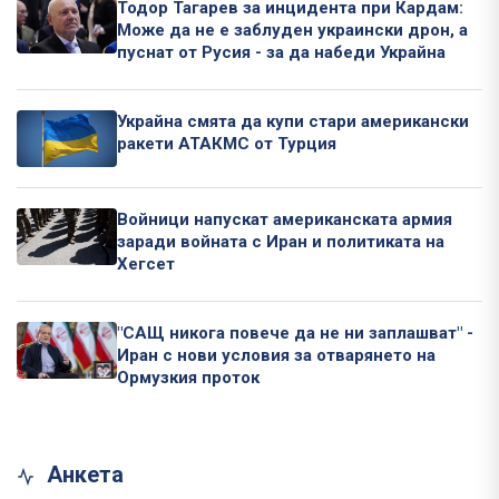
Тодор Тагарев за инцидента при Кардам:
Може да не е заблуден украински дрон, а
пуснат от Русия - за да набеди Украйна
Украйна смята да купи стари американски
ракети АТАКМС от Турция
Войници напускат американската армия
заради войната с Иран и политиката на
Хегсет
"САЩ никога повече да не ни заплашват" -
Иран с нови условия за отварянето на
Ормузкия проток
Анкета