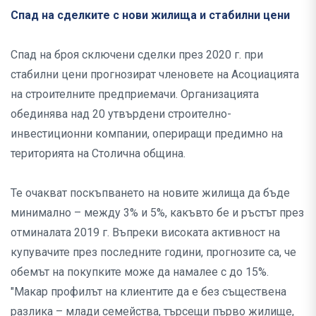
Спад на сделките с нови жилища и стабилни цени
Спад на броя сключени сделки през 2020 г. при
стабилни цени прогнозират членовете на Асоциацията
на строителните предприемачи. Организацията
обединява над 20 утвърдени строително-
инвестиционни компании, опериращи предимно на
територията на Столична община.
Те очакват поскъпването на новите жилища да бъде
минимално – между 3% и 5%, какъвто бе и ръстът през
отминалата 2019 г. Въпреки високата активност на
купувачите през последните години, прогнозите са, че
обемът на покупките може да намалее с до 15%.
"Макар профилът на клиентите да е без съществена
разлика – млади семейства, търсещи първо жилище,