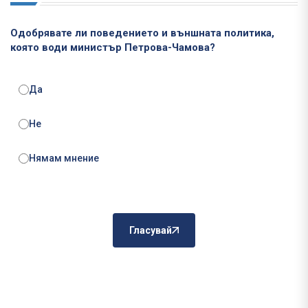
Одобрявате ли поведението и външната политика,
която води министър Петрова-Чамова?
Да
Не
Нямам мнение
Гласувай