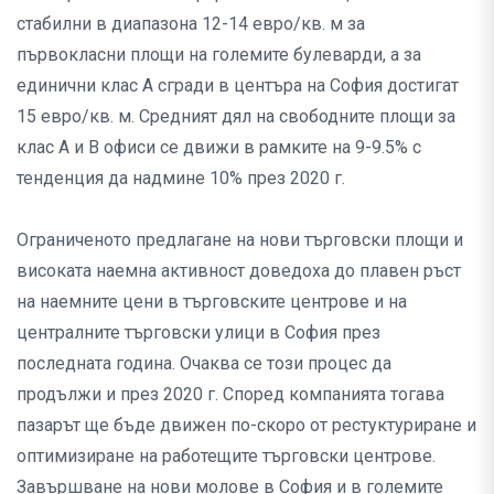
стабилни в диапазона 12-14 евро/кв. м за
първокласни площи на големите булеварди, а за
единични клас А сгради в центъра на София достигат
15 евро/кв. м. Средният дял на свободните площи за
клас А и B офиси се движи в рамките на 9-9.5% с
тенденция да надмине 10% през 2020 г.
Ограниченото предлагане на нови търговски площи и
високата наемна активност доведоха до плавен ръст
на наемните цени в търговските центрове и на
централните търговски улици в София през
последната година. Очаква се този процес да
продължи и през 2020 г. Според компанията тогава
пазарът ще бъде движен по-скоро от рестуктуриране и
оптимизиране на работещите търговски центрове.
Завършване на нови молове в София и в големите