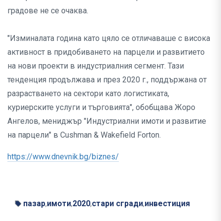
градове не се очаква.
"Изминалата година като цяло се отличаваше с висока
активност в придобиването на парцели и развитието
на нови проекти в индустриалния сегмент. Тази
тенденция продължава и през 2020 г., поддържана от
разрастването на сектори като логистиката,
куриерските услуги и търговията", обобщава Жоро
Ангелов, мениджър "Индустриални имоти и развитие
на парцели" в Cushman & Wakefield Forton.
https://www.dnevnik.bg/biznes/
пазар
имоти
2020
стари сгради
инвестиция
,
,
,
,