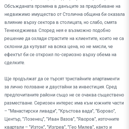
Обсъжданата промяна в данъците за придобиване на
недвижимо имущество от Столична община би оказала
влияние върху сектора в столицата, но слабо, смята
Тенекеджиева. Според нея е възможно подобно
решение да охлади страстите на клиентите, които не са
склонни да купуват на всяка цена, но не мисли, че
ефектът би се откроил по-сериозно върху обема на
сделките.
Ще продължат да се търсят тристайните апартаменти
за лично ползване и двустайни за инвестиция. Сред
предпочитаните райони също не се очаква съществено
разместване. Сериозен интерес има към южните части
– "Манастирски ливади", "Кръстова вада", "Борово",
Център, "Лозенец", "Иван Вазов", "Яворов", източните
квартали – "Изток", "Изгрев", "Гео Милев", както и