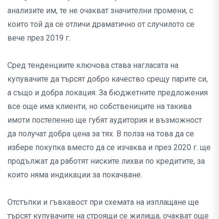
анализите им, те не очакват значителни промени, с
които той да се отличи драматично от случилото се
вече през 2019 г.
Сред тенденциите ключова става нагласата на
купувачите да търсят добро качество срещу парите си,
а също и добра локация. За бюджетните предложения
все още има клиенти, но собствениците на такива
имоти постепенно ще губят аудитория и възможност
да получат добра цена за тях. В полза на това да се
избере покупка вместо да се изчаква и през 2020 г. ще
продължат да работят ниските лихви по кредитите, за
които няма индикации за покачване.
Отстъпки и гъвкавост при схемата на изплащане ще
търсят купувачите на строящи се жилища, очакват още