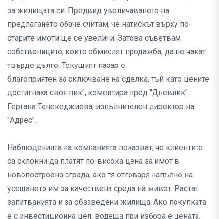
за жилищата си. Предвид увеличаването на
предлагането обаче считам, че натискът върху по-
старите имоти ще се увеличи. Затова съветвам
собствениците, които обмислят продажба, да не чакат
твърде дълго. Текущият пазар е
благоприятен за сключване на сделка, тъй като цените
достигнаха своя пик", коментира пред "Дневник"
Гергана Тенекеджиева, изпълнителен директор на
"Адрес".
Наблюденията на компанията показват, че клиентите
са склонни да платят по-висока цена за имот в
новопостроена сграда, ако тя отговаря напълно на
усещането им за качествена среда на живот. Растат
запитванията и за обзаведени жилища. Ако покупката
е с инвестиционна цел, водеща при избора е цената.