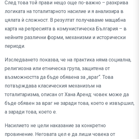
След това той прави нещо още по-важно – разкрива
логиката на тоталитарното насилие и я анализира в
цялата ѝ сложност. В резултат получаваме мащабна
карта на репресията в комунистическа България – в
нейните различни форми, механизми и исторически
периоди.
Изследването показва, че на практика няма социална,
религиозна или етническа група, защитена от
възможността да бъде обявена за „враг“. Това
потвърждава класическия механизъм на
тоталитаризма, описан от Хана Аренд: човек може да
бъде обявен за враг не заради това, което е извършил,
а заради това, което е.
Насилието не цели наказание за конкретно
провинение. Неговата цел е да лиши човека от