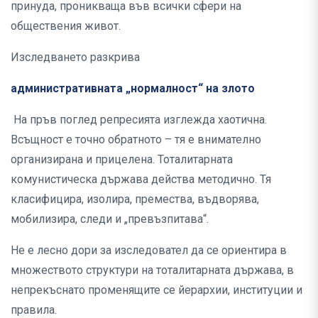
принуда, проникваща във всички сфери на
обществения живот.
Изследването разкрива
административната „нормалност“ на злото
На пръв поглед репресията изглежда хаотична.
Всъщност е точно обратното – тя е внимателно
организирана и прицелена. Тоталитарната
комунистическа държава действа методично. Тя
класифицира, изолира, премества, въдворява,
мобилизира, следи и „превъзпитава“.
Не е лесно дори за изследовател да се ориентира в
множеството структури на тоталитарната държава, в
непрекъснато променящите се йерархии, институции и
правила.