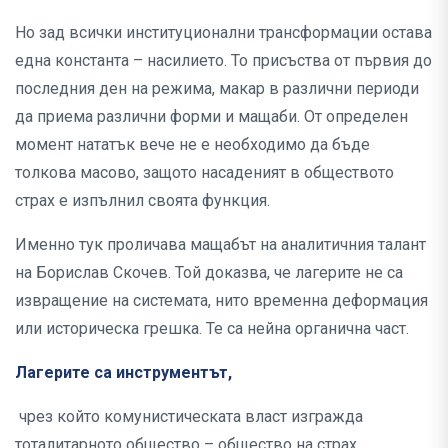
Но зад всички институционални трансформации остава
една константа – насилието. То присъства от първия до
последния ден на режима, макар в различни периоди
да приема различни форми и мащаби. От определен
момент нататък вече не е необходимо да бъде
толкова масово, защото насаденият в обществото
страх е изпълнил своята функция.
Именно тук проличава мащабът на аналитичния талант
на Борислав Скочев. Той доказва, че лагерите не са
извращение на системата, нито временна деформация
или историческа грешка. Те са нейна органична част.
Лагерите са инструментът,
чрез който комунистическата власт изгражда
тоталитарното общество – общество на страх,