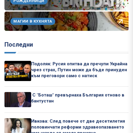
РОЖДЕННИЦИ
МАГИИ В КУХНЯТА
Последни
Подоляк: Русия опитва да пречупи Украйна
чрез страх, Путин може да бъде принуден
към преговори само с натиск
С "Боташ" превърнаха България отново в
бантустан
Ивкова: След повече от две десетилетия
половинчати реформи здравеопазването
има нужда от смела промяна