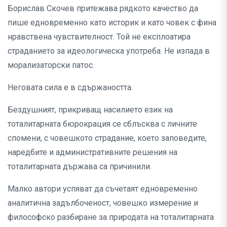
Борислав Скочев притежава рядкото качество да
пише едновременно като историк и като човек с фина
нравствена чувствителност. Той не експлоатира
страданието за идеологическа употреба. Не изпада в
морализаторски патос.
Неговата сила е в сдържаността.
Бездушният, прикриващ насилието език на
тоталитарната бюрокрация се сблъсква с личните
спомени, с човешкото страдание, което заповедите,
наредбите и административните решения на
тоталитарната държава са причинили.
Малко автори успяват да съчетаят едновременно
аналитична задълбоченост, човешко измерение и
философско разбиране за природата на тоталитарната