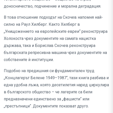
доносничество, подчинение и морална деградация.
В това отношение подходът на Скочев напомня най-
силно на Раул Хилберг. Както Хилберг в
„Унищожението на европейските евреи“ реконструира
Холокоста чрез документите на самата нацистка
държава, така и Борислав Скочев реконструира
българската репресивна машина чрез документите на
собствените ѝ институции.
Подобно на предишния си фундаментален труд
„Концлагерът Белене 1949–1987“, тази книга разбива и
една удобна лъжа, която десетилетия наред циркулира
в българското общество – че лагерите са били
предназначени единствено за „фашисти“ или
„престъпници“. Документите показват друго.