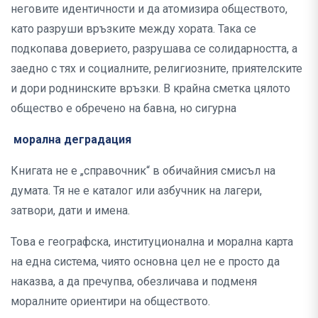
неговите идентичности и да атомизира обществото,
като разруши връзките между хората. Така се
подкопава доверието, разрушава се солидарността, а
заедно с тях и социалните, религиозните, приятелските
и дори роднинските връзки. В крайна сметка цялото
общество е обречено на бавна, но сигурна
морална деградация
Книгата не е „справочник“ в обичайния смисъл на
думата. Тя не е каталог или азбучник на лагери,
затвори, дати и имена.
Това е географска, институционална и морална карта
на една система, чиято основна цел не е просто да
наказва, а да пречупва, обезличава и подменя
моралните ориентири на обществото.