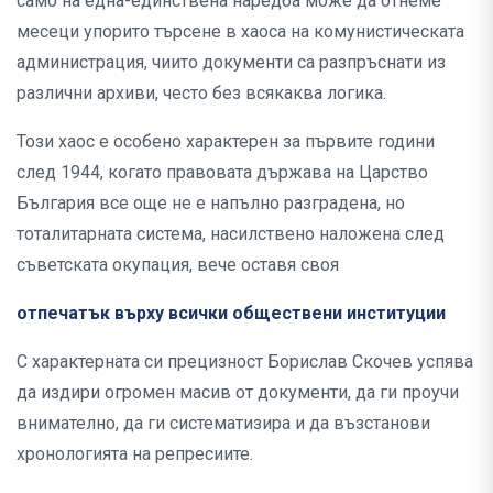
само на една-единствена наредба може да отнеме
месеци упорито търсене в хаоса на комунистическата
администрация, чиито документи са разпръснати из
различни архиви, често без всякаква логика.
Този хаос е особено характерен за първите години
след 1944, когато правовата държава на Царство
България все още не е напълно разградена, но
тоталитарната система, насилствено наложена след
съветската окупация, вече оставя своя
отпечатък върху всички обществени институции
С характерната си прецизност Борислав Скочев успява
да издири огромен масив от документи, да ги проучи
внимателно, да ги систематизира и да възстанови
хронологията на репресиите.