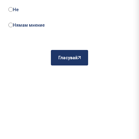
Не
Нямам мнение
Гласувай