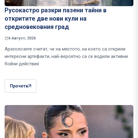
Русокастро разкри пазени тайни в
откритите две нови кули на
средновековния град
6 Август, 2026
Археолозите считат, че на мястото, на което са открили
интересни артефакти, най-вероятно са се водили активни
бойни действия
Прочети