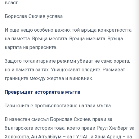
власт.
Борислав Скочев успява.
И още нещо особено важно: той връща конкретността
на паметта. Връща местата. Връща имената. Връща
картата на репресиите.
Защото тоталитарните режими убиват не само хората,
но и паметта за тях. Унищожават следите. Размиват
границите между жертва и виновник.
Превръщат историята в мъгла
Тази книга е противопоставяне на тази мъгла.
В известен смисъл Борислав Скочев прави за
българската история това, което прави Раул Хилберг за
Холокоста, Ан Апълбаум – за ГУЛАГ, а Хана Аренд – за