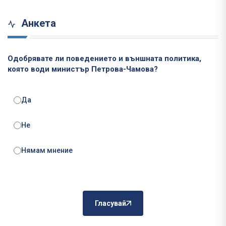
Анкета
Одобрявате ли поведението и външната политика,
която води министър Петрова-Чамова?
Да
Не
Нямам мнение
Гласувай