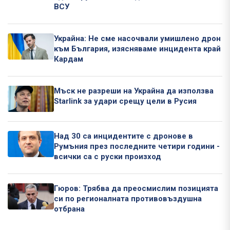
ВСУ
Украйна: Не сме насочвали умишлено дрон
към България, изясняваме инцидента край
Кардам
Мъск не разреши на Украйна да използва
Starlink за удари срещу цели в Русия
Над 30 са инцидентите с дронове в
Румъния през последните четири години -
всички са с руски произход
Гюров: Трябва да преосмислим позицията
си по регионалната противовъздушна
отбрана