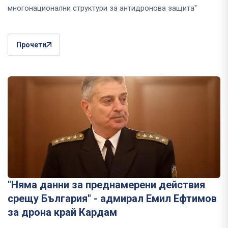
многонационални структури за антидронова защита"
Прочети
"Няма данни за преднамерени действия
срещу България" - адмирал Емил Ефтимов
за дрона край Кардам