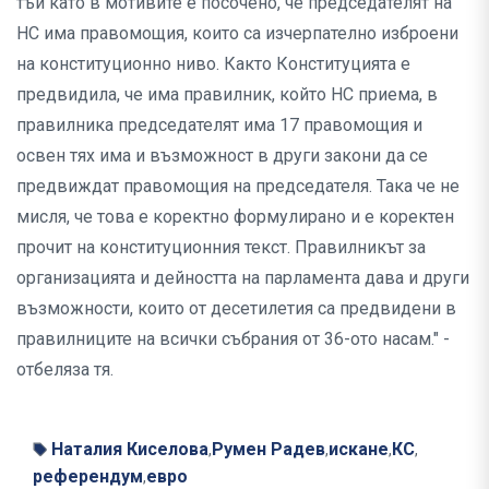
тъй като в мотивите е посочено, че председателят на
НС има правомощия, които са изчерпателно изброени
на конституционно ниво. Както Конституцията е
предвидила, че има правилник, който НС приема, в
правилника председателят има 17 правомощия и
освен тях има и възможност в други закони да се
предвиждат правомощия на председателя. Така че не
мисля, че това е коректно формулирано и е коректен
прочит на конституционния текст. Правилникът за
организацията и дейността на парламента дава и други
възможности, които от десетилетия са предвидени в
правилниците на всички събрания от 36-ото насам." -
отбеляза тя.
Наталия Киселова
Румен Радев
искане
КС
,
,
,
,
референдум
евро
,