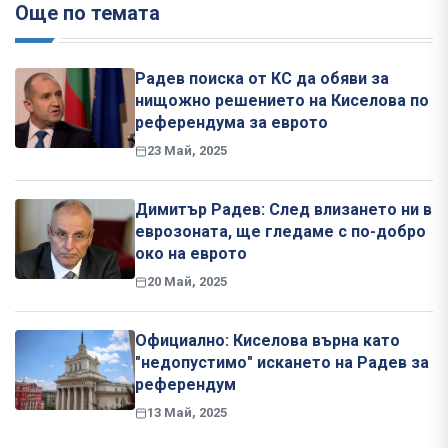
Още по темата
Радев поиска от КС да обяви за
нищожно решението на Киселова по
референдума за еврото
23 Май, 2025
Димитър Радев: След влизането ни в
еврозоната, ще гледаме с по-добро
око на еврото
20 Май, 2025
Официално: Киселова върна като
"недопустимо" искането на Радев за
референдум
13 Май, 2025