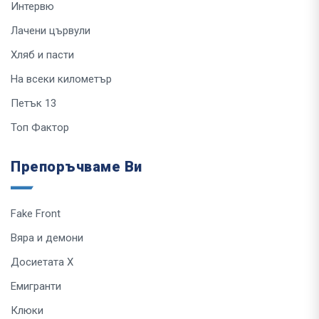
Интервю
Лачени цървули
Хляб и пасти
На всеки километър
Петък 13
Топ Фактор
Препоръчваме Ви
Fake Front
Вяра и демони
Досиетата Х
Емигранти
Клюки