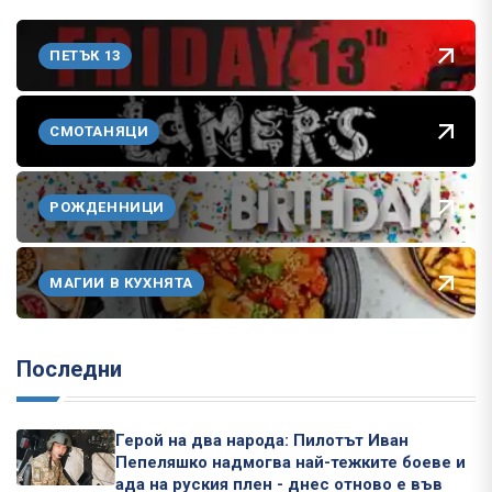
ПЕТЪК 13
СМОТАНЯЦИ
РОЖДЕННИЦИ
МАГИИ В КУХНЯТА
Последни
Герой на два народа: Пилотът Иван
Пепеляшко надмогва най-тежките боеве и
ада на руския плен - днес отново е във