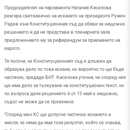
Председателят на парламента Наталия Киселова
реагира светкавично на искането на президента Румен
Радев към Конституционния съд да обяви за нищожно
решението ѝ да не представи в пленарната зала
предложението му за референдум за приемането на
еврото.
Тя посочи, че Конституционният съд е длъжен да
образува дело по това искане, но вероятно то ще бъде
частично, предаде БНТ. Киселова уточни, че според нея
ще има дело за тълкуване на конституционен текст, но
по въпроса дали решението ѝ от 13 май е нищожно,
съдът не може да се произнесе.
"Според мен КС ще допусне частично искането и
мисля, че няма да има този резултат, който се очаква,