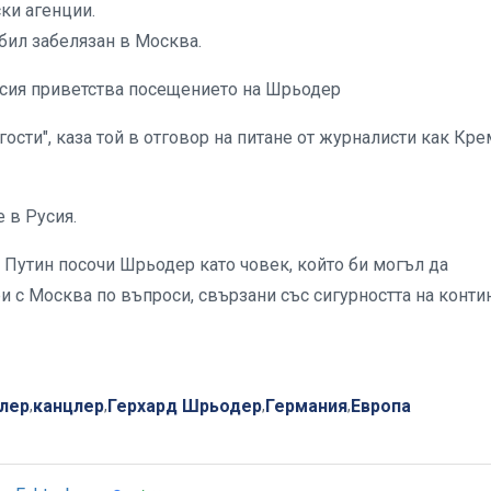
ки агенции.
бил забелязан в Москва.
усия приветства посещението на Шрьодер
ости", каза той в отговор на питане от журналисти как Кр
е в Русия.
Путин посочи Шрьодер като човек, който би могъл да
 с Москва по въпроси, свързани със сигурността на конти
.
лер
канцлер
Герхард Шрьодер
Германия
Европа
,
,
,
,