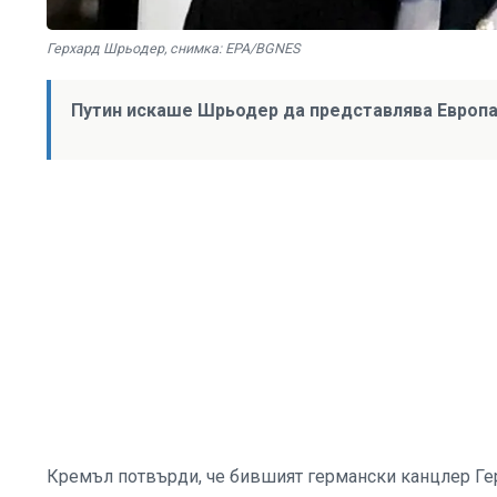
Герхард Шрьодер, снимка: EPA/BGNES
Путин искаше Шрьодер да представлява Европа
Кремъл потвърди, че бившият германски канцлер Гер