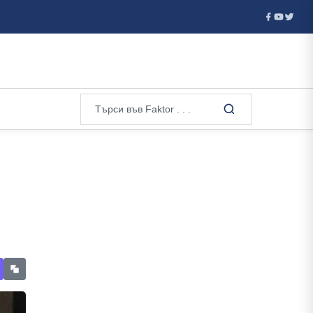
 - детон...
В Москва погребаха генерал при засилена секрет