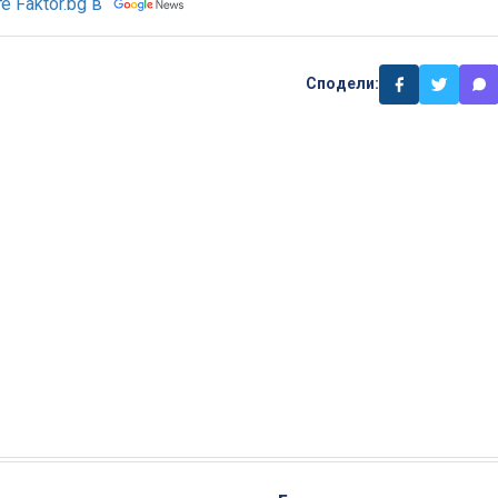
 Faktor.bg в
Сподели: