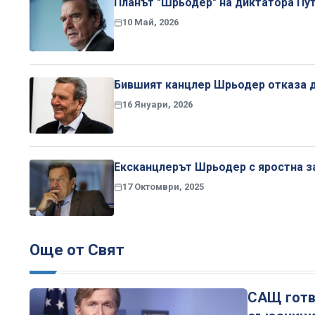
Планът "Шрьодер" на диктатора Пут
10 Май, 2026
Бившият канцлер Шрьодер отказа д
16 Януари, 2026
Ексканцлерът Шрьодер с яростна з
17 Октомври, 2025
Още от Свят
САЩ готвя