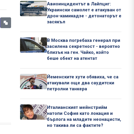
Авиоинцидентът в Лайпциг:
Украински самолет е атакуван от
дрон-камикадзе - детонаторът е
засякъл
В Москва погребаха генерал при
засилена секретност - вероятно
близък на ген. Чайко, който
беше обект на атентат
Йеменските хути обявиха, че са
атакували още два саудитски
петролни танкера
Италианският мейнстрийм
натопи София като локация и
бърлога на младите неонацисти,
но такива ли са фактите?