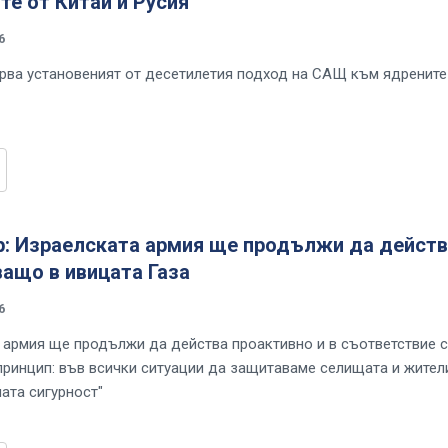
е от Китай и Русия
6
орва установеният от десетилетия подход на САЩ към ядрените
ир: Израелската армия ще продължи да дейст
ащо в ивицата Газа
6
 армия ще продължи да действа проактивно и в съответствие с
принцип: във всички ситуации да защитаваме селищата и жител
ата сигурност"