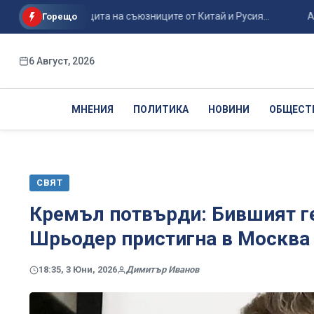
егия за защита на съюзниците от Китай и Русия...
Авиоинци
Горещо
6 Август, 2026
МНЕНИЯ
ПОЛИТИКА
НОВИНИ
ОБЩЕСТ
СВЯТ
Кремъл потвърди: Бившият г
Шрьодер пристигна в Москва
18:35, 3 Юни, 2026
Димитър Иванов