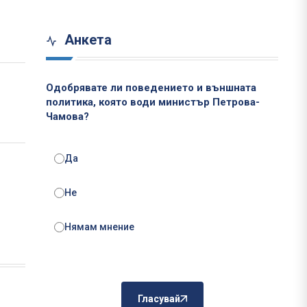
Анкета
Одобрявате ли поведението и външната
политика, която води министър Петрова-
Чамова?
Да
Не
Нямам мнение
Гласувай