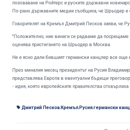
позоваване на Ройтерс и руските държавни новинарс
По-рано държавните медии съобщиха, че Шрьодер е 
Говорителят на Кремъл Дмитрий Песков заяви, че Р
"Положително, ние винаги се радваме да посрещаме г
оценява пристигането на Шрьодер в Москва.
Не е ясно дали бившият германски канцлер все още 
През миналия месец президентът на Русия Владимир 
представлява Европа в евентуални бъдещи преговори
- идея, която европейските правителства отхвърлиха
Дмитрий Песков
Кремъл
Русия
германски канц
,
,
,