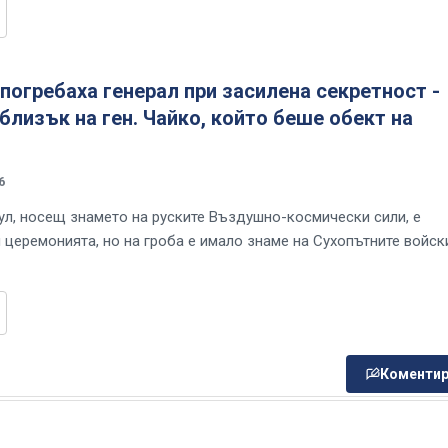
погребаха генерал при засилена секретност -
близък на ген. Чайко, който беше обект на
6
ул, носещ знамето на руските Въздушно-космически сили, е
церемонията, но на гроба е имало знаме на Сухопътните войск
Коментир