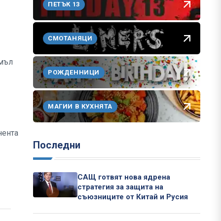
ПЕТЪК 13
СМОТАНЯЦИ
емъл
РОЖДЕННИЦИ
МАГИИ В КУХНЯТА
нента
Последни
САЩ готвят нова ядрена
стратегия за защита на
съюзниците от Китай и Русия