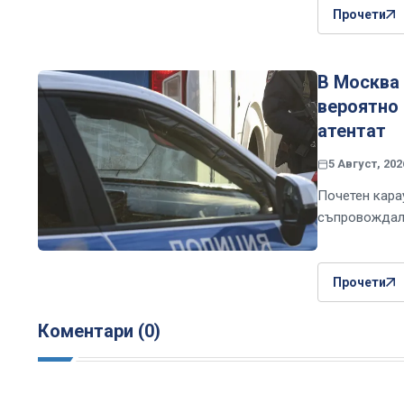
Прочети
В Москва 
вероятно 
атентат
5 Август, 202
Почетен кара
съпровождал 
Прочети
Коментари (0)