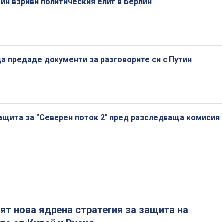
ин взриви политическия елит в Берлин
а предаде документи за разговорите си с Путин
ащита за "Северен поток 2" пред разследваща комисия
т нова ядрена стратегия за защита на