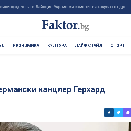
дентът в Лайпциг: Украински самолет е атакуван от дрон-камикадзе
ВО
ИКОНОМИКА
КУЛТУРА
ЛАЙФ СТАЙЛ
СПОРТ
ермански канцлер Герхард