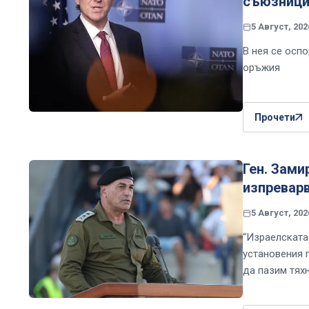
съюзницит
5 Август, 202
В нея се осп
оръжия
Прочети
Ген. Зам
изпреварв
5 Август, 202
“Израелската
установения 
да пазим тяхн