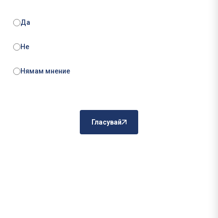
Да
Не
Нямам мнение
Гласувай