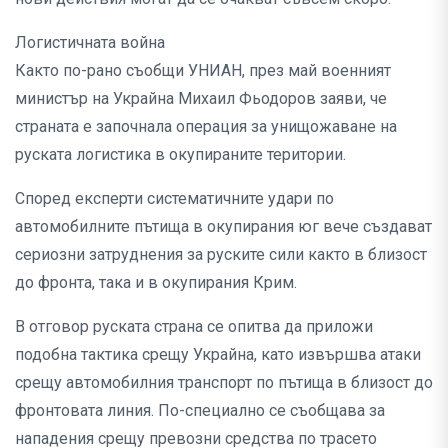
Логистичната война
Както по-рано съобщи УНИАН, през май военният
министър на Украйна Михаил Фьодоров заяви, че
страната е започнала операция за унищожаване на
руската логистика в окупираните територии.
Според експерти систематичните удари по
автомобилните пътища в окупирания юг вече създават
сериозни затруднения за руските сили както в близост
до фронта, така и в окупирания Крим.
В отговор руската страна се опитва да приложи
подобна тактика срещу Украйна, като извършва атаки
срещу автомобилния транспорт по пътища в близост до
фронтовата линия. По-специално се съобщава за
нападения срещу превозни средства по трасето