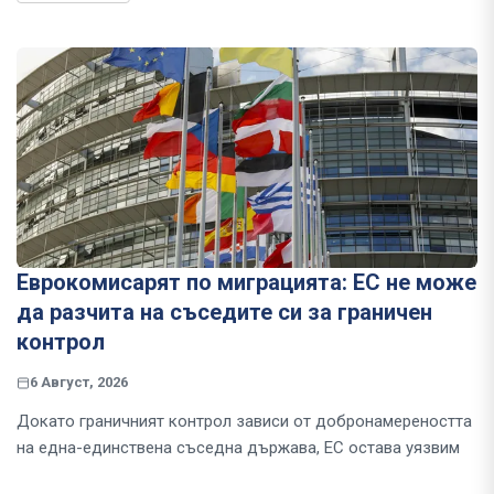
Еврокомисарят по миграцията: ЕС не може
да разчита на съседите си за граничен
контрол
6 Август, 2026
Докато граничният контрол зависи от добронамереността
на една-единствена съседна държава, ЕС остава уязвим