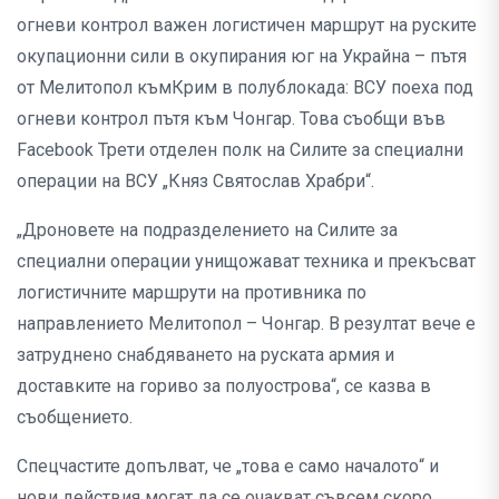
огневи контрол важен логистичен маршрут на руските
окупационни сили в окупирания юг на Украйна – пътя
от Мелитопол къмКрим в полублокада: ВСУ поеха под
огневи контрол пътя към Чонгар. Това съобщи във
Facebook Трети отделен полк на Силите за специални
операции на ВСУ „Княз Святослав Храбри“.
„Дроновете на подразделението на Силите за
специални операции унищожават техника и прекъсват
логистичните маршрути на противника по
направлението Мелитопол – Чонгар. В резултат вече е
затруднено снабдяването на руската армия и
доставките на гориво за полуострова“, се казва в
съобщението.
Спецчастите допълват, че „това е само началото“ и
нови действия могат да се очакват съвсем скоро.