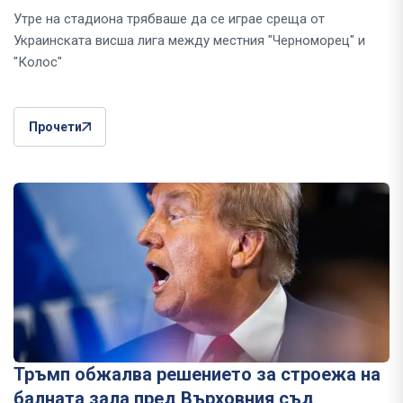
Утре на стадиона трябваше да се играе среща от
Украинската висша лига между местния "Черноморец" и
"Колос"
Прочети
Тръмп обжалва решението за строежа на
балната зала пред Върховния съд