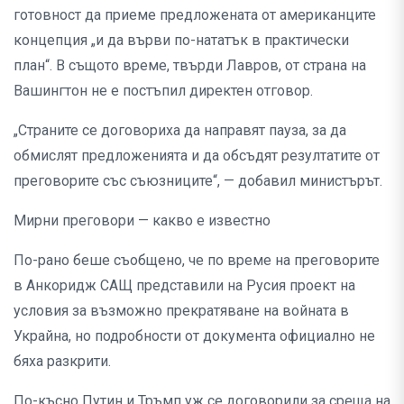
готовност да приеме предложената от американците
концепция „и да върви по-нататък в практически
план“. В същото време, твърди Лавров, от страна на
Вашингтон не е постъпил директен отговор.
„Страните се договориха да направят пауза, за да
обмислят предложенията и да обсъдят резултатите от
преговорите със съюзниците“, — добавил министърът.
Мирни преговори — какво е известно
По-рано беше съобщено, че по време на преговорите
в Анкоридж САЩ представили на Русия проект на
условия за възможно прекратяване на войната в
Украйна, но подробности от документа официално не
бяха разкрити.
По-късно Путин и Тръмп уж се договорили за среща на