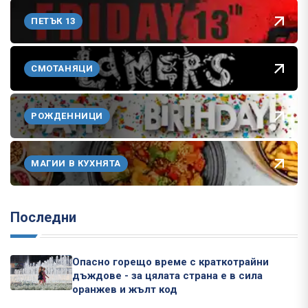
ПЕТЪК 13
СМОТАНЯЦИ
РОЖДЕННИЦИ
МАГИИ В КУХНЯТА
Последни
Опасно горещо време с краткотрайни
дъждове - за цялата страна е в сила
оранжев и жълт код