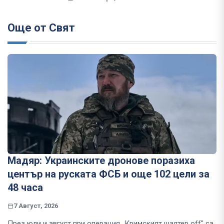
Още от Свят
Мадяр: Украинските дронове поразиха
център на руската ФСБ и още 102 цели за
48 часа
7 Август, 2026
През юли и август при операция „Кримският шалтер off" са