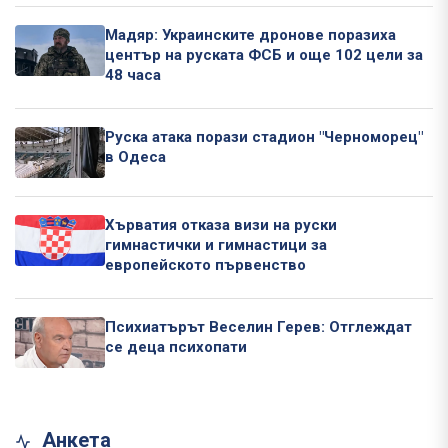
Мадяр: Украинските дронове поразиха
център на руската ФСБ и още 102 цели за
48 часа
Руска атака порази стадион "Черноморец"
в Одеса
Хърватия отказа визи на руски
гимнастички и гимнастици за
европейското първенство
Психиатърът Веселин Герев: Отглеждат
се деца психопати
Анкета