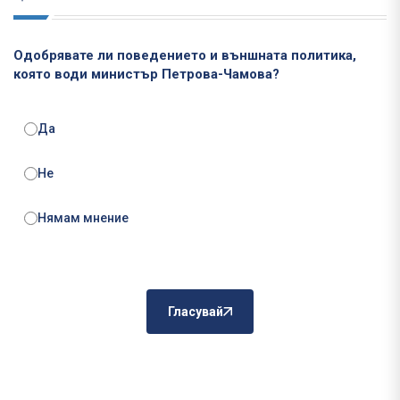
Одобрявате ли поведението и външната политика,
която води министър Петрова-Чамова?
Да
Не
Нямам мнение
Гласувай