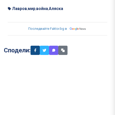
Лавров
мир
война
Аляска
,
,
,
Последвайте Faktor.bg в
Сподели: