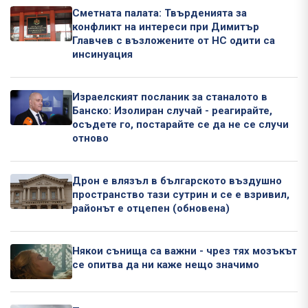
Сметната палата: Твърденията за
конфликт на интереси при Димитър
Главчев с възложените от НС одити са
инсинуация
Израелският посланик за станалото в
Банско: Изолиран случай - реагирайте,
осъдете го, постарайте се да не се случи
отново
Дрон е влязъл в българското въздушно
пространство тази сутрин и се е взривил,
районът е отцепен (обновена)
Някои сънища са важни - чрез тях мозъкът
се опитва да ни каже нещо значимо