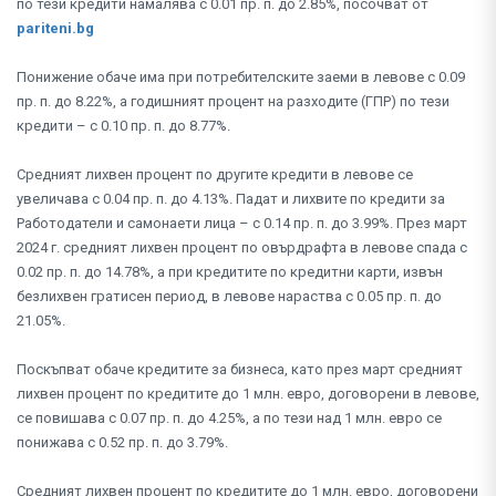
по тези кредити намалява с 0.01 пр. п. до 2.85%, посочват от
pariteni.bg
Понижение обаче има при потребителските заеми в левове с 0.09
пр. п. до 8.22%, а годишният процент на разходите (ГПР) по тези
кредити – с 0.10 пр. п. до 8.77%.
Средният лихвен процент по другите кредити в левове се
увеличава с 0.04 пр. п. до 4.13%. Падат и лихвите по кредити за
Работодатели и самонаети лица – с 0.14 пр. п. до 3.99%. През март
2024 г. средният лихвен процент по овърдрафта в левове спада с
0.02 пр. п. до 14.78%, а при кредитите по кредитни карти, извън
безлихвен гратисен период, в левове нараства с 0.05 пр. п. до
21.05%.
Поскъпват обаче кредитите за бизнеса, като през март средният
лихвен процент по кредитите до 1 млн. евро, договорени в левове,
се повишава с 0.07 пр. п. до 4.25%, а по тези над 1 млн. евро се
понижава с 0.52 пр. п. до 3.79%.
Средният лихвен процент по кредитите до 1 млн. евро, договорени