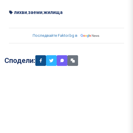
лихви
заеми
жилища
,
,
Последвайте Faktor.bg в
Сподели: