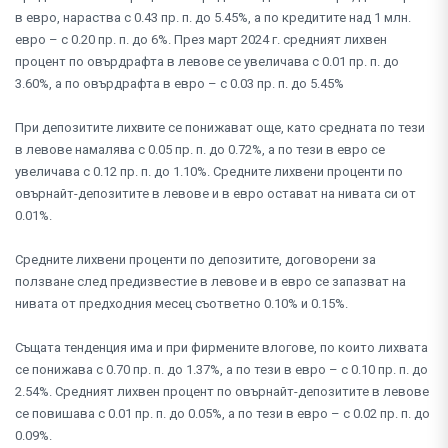
в евро, нараства с 0.43 пр. п. до 5.45%, а по кредитите над 1 млн.
евро – с 0.20 пр. п. до 6%. През март 2024 г. средният лихвен
процент по овърдрафта в левове се увеличава с 0.01 пр. п. до
3.60%, а по овърдрафта в евро – с 0.03 пр. п. до 5.45%
При депозитите лихвите се понижават още, като средната по тези
в левове намалява с 0.05 пр. п. до 0.72%, а по тези в евро се
увеличава с 0.12 пр. п. до 1.10%. Средните лихвени проценти по
овърнайт-депозитите в левове и в евро остават на нивата си от
0.01%.
Средните лихвени проценти по депозитите, договорени за
ползване след предизвестие в левове и в евро се запазват на
нивата от предходния месец съответно 0.10% и 0.15%.
Същата тенденция има и при фирмените влогове, по които лихвата
се понижава с 0.70 пр. п. до 1.37%, а по тези в евро – с 0.10 пр. п. до
2.54%. Средният лихвен процент по овърнайт-депозитите в левове
се повишава с 0.01 пр. п. до 0.05%, а по тези в евро – с 0.02 пр. п. до
0.09%.