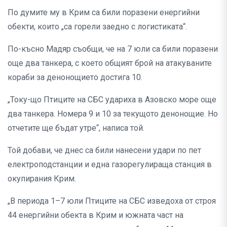
По думите му в Крим са били поразени енергийни
обекти, които „са горели заедно с логистиката“.
По-късно Мадяр съобщи, че на 7 юли са били поразени
още два танкера, с което общият брой на атакуваните
кораби за денонощието достига 10.
„Току-що Птиците на СБС удариха в Азовско море още
два танкера. Номера 9 и 10 за текущото денонощие. Но
отчетите ще бъдат утре“, написа той.
Той добави, че днес са били нанесени удари по пет
електроподстанции и една газорегулираща станция в
окупирания Крим.
„В периода 1–7 юли Птиците на СБС изведоха от строя
44 енергийни обекта в Крим и южната част на