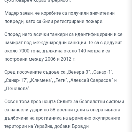
сухотоварен кораб и ферибот.
Мадяр заяви, че корабите са получили значителни
повреди, като са били регистрирани пожари.
Според него всички танкери са идентифицирани и се
намират под международни санкции. Те са с дедуейт
около 7000 тона, дължина около 140 метра и са
построени между 2006 и 2012 г.
Сред посочените съдове са „Венера-3“, „Санар-1“,
„Санар-17“, „Климена“, „Тети“, „Алексей Саврасов“ и
„Пенелопа“.
Освен това през нощта Силите за безпилотни системи
са нанесли удари по 58 военни цели в оперативната
дълбочина на противника на временно окупираните
територии на Украйна, добави Бровди.