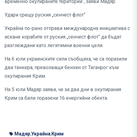
временно окупираните територии“, заяви Мадяр.
Удари срещу руския „сенчест флот“
Украйна по-рано отправи международна инициатива с
искане корабите от руския „сенчест флот“ да бъдат
разглеждани като легитимни военни цели.
На 6 юли украинските сили съобщиха, че са поразили
два танкера, превозващи бензин от Таганрог към
окупирания Крим.
На 5 юли Мадяр заяви, че за два дни в окупирания
Крим са били поразени 16 енергийни обекта.
Мадяр
Украйна
Крим
,
,