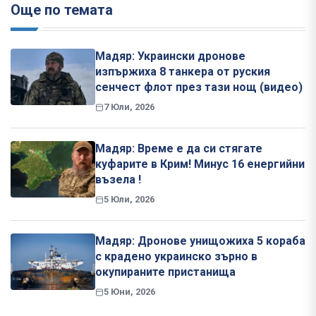
Още по темата
Мадяр: Украински дронове
изпържиха 8 танкера от руския
сенчест флот през тази нощ (видео)
7 Юли, 2026
Мадяр: Време е да си стягате
куфарите в Крим! Минус 16 енергийни
възела !
5 Юли, 2026
Мадяр: Дронове унищожиха 5 кораба
с крадено украинско зърно в
окупираните пристанища
5 Юни, 2026