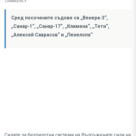
Снимка:ВСУ
Сред посочените съдове са „Венера-3“,
„Санар-1“, „Санар-17“, „Климена“, „Тети“,
„Алексей Саврасов“ и „Пенелопа“
Силите за безпилотни системи на Въоръжените сили на