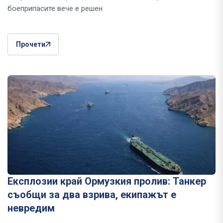
боеприпасите вече е решен
Прочети
Експлозии край Ормузкия пролив: Танкер
съобщи за два взрива, екипажът е
невредим