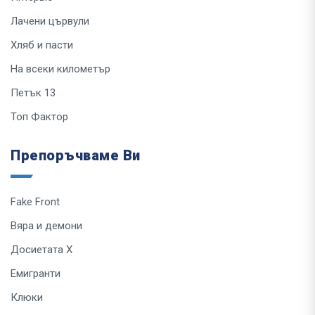
Лачени цървули
Хляб и пасти
На всеки километър
Петък 13
Топ Фактор
Препоръчваме Ви
Fake Front
Вяра и демони
Досиетата Х
Емигранти
Клюки