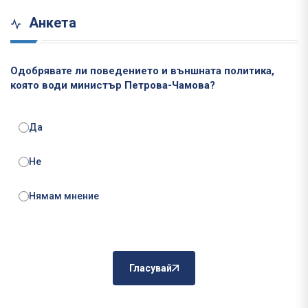
Анкета
Одобрявате ли поведението и външната политика,
която води министър Петрова-Чамова?
Да
Не
Нямам мнение
Гласувай