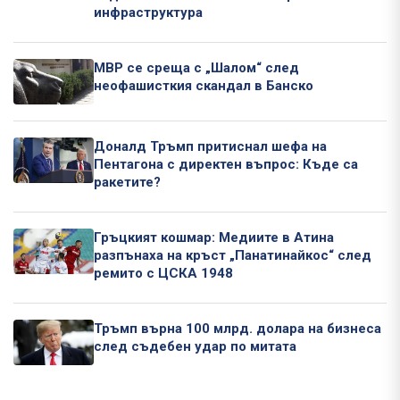
инфраструктура
МВР се среща с „Шалом“ след
неофашисткия скандал в Банско
Доналд Тръмп притиснал шефа на
Пентагона с директен въпрос: Къде са
ракетите?
Гръцкият кошмар: Медиите в Атина
разпънаха на кръст „Панатинайкос“ след
ремито с ЦСКА 1948
Тръмп върна 100 млрд. долара на бизнеса
след съдебен удар по митата