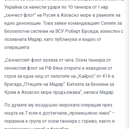
Украйна са нанесли удари по 10 танкера от т.нар.
„сенчест флот“ на Русия в Азовско море в рамките на
едно денонощие. Това заяви командващият Силите за
безпилотни системи на ВСУ Роберт Бровди, известен с
позивната Мадяр, като публикува и видео от
операцията.
„Сенчестият флот излиза от чата. Осем танкера от
сенчестия флот на РФ бяха открити и изведени от
строя за една нощ от пилотите на „Кайрос“ от 414-а
бригада „Птиците на Мадяр“. Битката за бензина за
Крим в Азовско море продължава“, написа Мадяр.
По думите му въздушно-морската операция през
нощта на 7 юли е достигнала „промишлено ниво“ –
поразена е група от осем танкера с гориво, както и