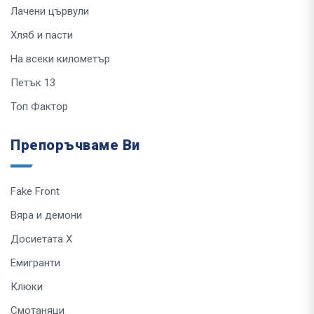
Лачени цървули
Хляб и пасти
На всеки километър
Петък 13
Топ Фактор
Препоръчваме Ви
Fake Front
Вяра и демони
Досиетата Х
Емигранти
Клюки
Смотаняци