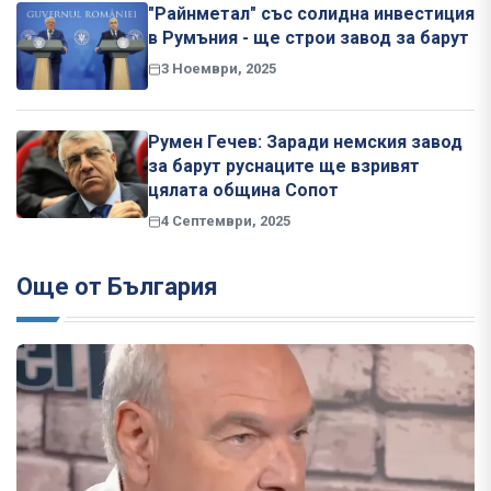
"Райнметал" със солидна инвестиция
в Румъния - ще строи завод за барут
3 Ноември, 2025
Румен Гечев: Заради немския завод
за барут руснаците ще взривят
цялата община Сопот
4 Септември, 2025
Още от България