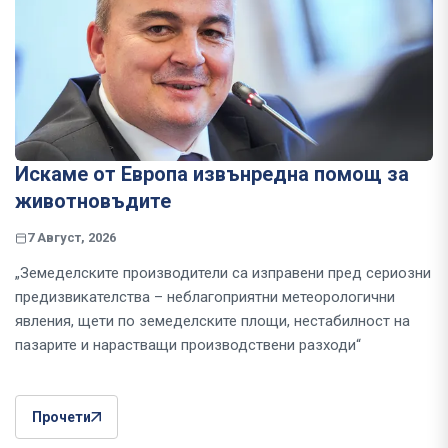
Искаме от Европа извънредна помощ за
животновъдите
7 Август, 2026
„Земеделските производители са изправени пред сериозни
предизвикателства – неблагоприятни метеорологични
явления, щети по земеделските площи, нестабилност на
пазарите и нарастващи производствени разходи“
Прочети