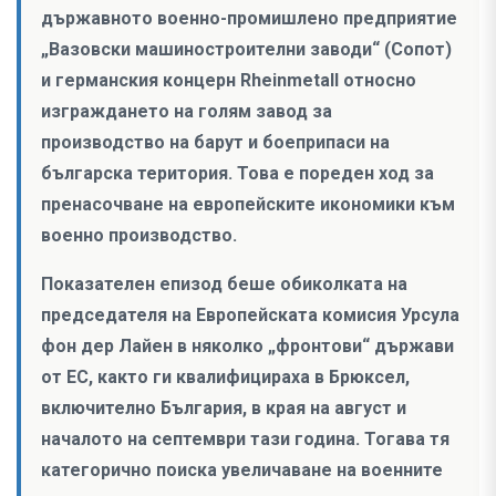
държавното военно-промишлено предприятие
„Вазовски машиностроителни заводи“ (Сопот)
и германския концерн Rheinmetall относно
изграждането на голям завод за
производство на барут и боеприпаси на
българска територия. Това е пореден ход за
пренасочване на европейските икономики към
военно производство.
Показателен епизод беше обиколката на
председателя на Европейската комисия Урсула
фон дер Лайен в няколко „фронтови“ държави
от ЕС, както ги квалифицираха в Брюксел,
включително България, в края на август и
началото на септември тази година. Тогава тя
категорично поиска увеличаване на военните