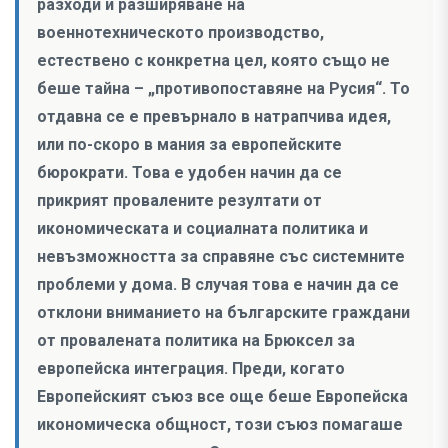
разходи и разширяване на
военнотехническото производство,
естествено с конкретна цел, която също не
беше тайна – „противопоставяне на Русия“. То
отдавна се е превърнало в натрапчива идея,
или по-скоро в мания за европейските
бюрократи. Това е удобен начин да се
прикрият провалените резултати от
икономическата и социалната политика и
невъзможността за справяне със системните
проблеми у дома. В случая това е начин да се
отклони вниманието на българските граждани
от провалената политика на Брюксел за
европейска интеграция. Преди, когато
Европейският съюз все още беше Европейска
икономическа общност, този съюз помагаше