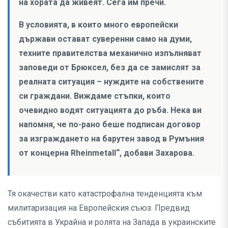
на хората да живеят. Сега им пречи.
В условията, в които много европейски
държави остават суверенни само на думи,
техните правителства механично изпълняват
заповеди от Брюксел, без да се замислят за
реалната ситуация – нуждите на собствените
си граждани. Виждаме стъпки, които
очевидно водят ситуацията до ръба. Нека ви
напомня, че по-рано беше подписан договор
за изграждането на барутен завод в Румъния
от концерна Rheinmetall“, добави Захарова.
Тя окачестви като катастрофална тенденцията към
милитаризация на Европейския съюз. Предвид
събитията в Украйна и ролята на Запада в украинските