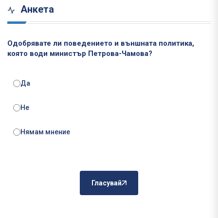
Анкета
Одобрявате ли поведението и външната политика,
която води министър Петрова-Чамова?
Да
Не
Нямам мнение
Гласувай