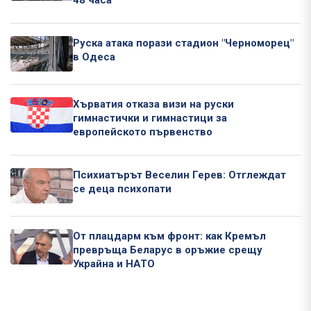
48 часа
Руска атака порази стадион "Черноморец"
в Одеса
Хърватия отказа визи на руски
гимнастички и гимнастици за
европейското първенство
Психиатърът Веселин Герев: Отглеждат
се деца психопати
От плацдарм към фронт: как Кремъл
превръща Беларус в оръжие срещу
Украйна и НАТО