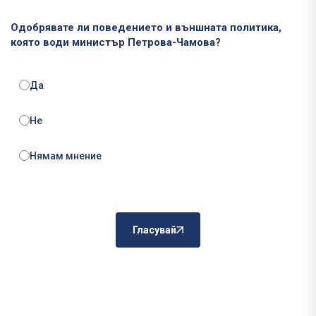
Одобрявате ли поведението и външната политика,
която води министър Петрова-Чамова?
Да
Не
Нямам мнение
Гласувай