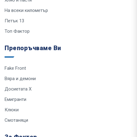
На всеки километър
Петък 13
Топ Фактор
Препоръчваме Ви
Fake Front
Вяра и демони
Досиетата Х
Емигранти
Клюки
Смотаняци
За Фактор