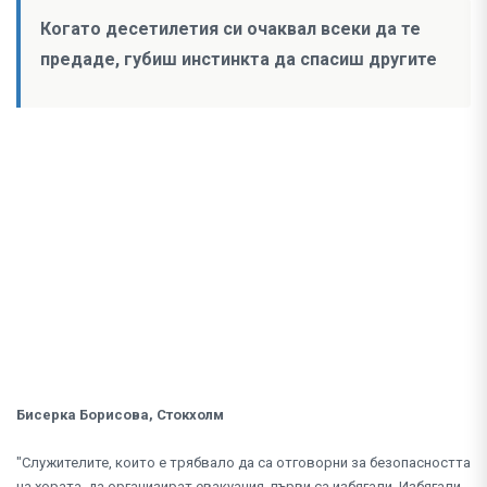
Когато десетилетия си очаквал всеки да те
предаде, губиш инстинкта да спасиш другите
Бисерка Борисова, Стокхолм
"Служителите, които е трябвало да са отговорни за безопасността
на хората, да организират евакуация, първи са избягали. Избягали