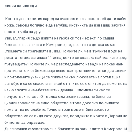
сенки на човеци
Когато десетилетия наред си очаквал всеки около теб да ти забие
ножа, съвсем логично е да загубиш инстинкта да извадиш забития
нож от гърба на друг...
Уви, България също изпита на гърба си този ефект, по същия
болезнен начин като в Кемерово, подпечатан с детска смърт.
Спомнете си трагедията в Лим. Помните ли, че в тъмните води на
реката тогава загинаха 11 деца, които се оказаха най-малките сред
пътуващите? Помните ли, че разследването извади на показ най-
противното и отблъскващо нещо: как трътлявите тетки-даскалици
и по-големите ученици са припнали към люковете на потъващия
автобус и са се спасили и никой от тях не се е опитал да помогне на
най-малките и най-беззащитни дечица... Спомням си как се
почувствах тогава. От малка съм възпитавана, че белег за
цивилизованост на едно общество е това доколко по-силните
помагат на по-слабите. Точно в този момент българското
общество ми се видя като джунгла, порядките в която и Дарвин не
би могъл да оправдае.
Днес всички съчувстваме на близките на загиналите в Кемерово. И