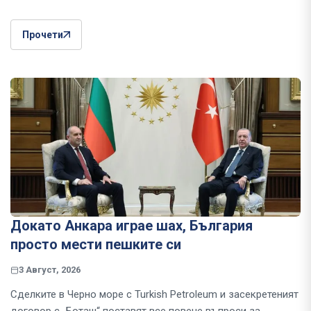
Прочети
Докато Анкара играе шах, България
просто мести пешките си
3 Август, 2026
Сделките в Черно море с Turkish Petroleum и засекретеният
договор с „Боташ“ поставят все повече въпроси за