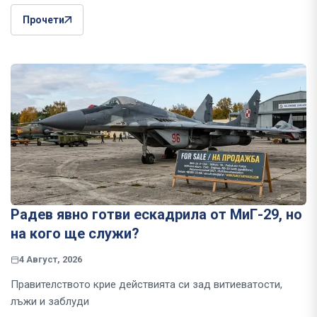
Прочети
Радев явно готви ескадрила от МиГ-29, но
на кого ще служи?
4 Август, 2026
Правителството крие действията си зад витиеватости,
лъжи и заблуди