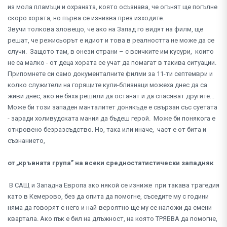
из мола пламъци и охраната, която осъзнава, че огънят ще погълне
скоро хората, но първа се изнизва през изходите.
Звучи толкова зловещо, че ако на Запад го видят на филм, ще
решат, че режисьорът е идиот и това в реалността не може да се
случи. Защото там, в онези страни – с всичките им кусури, които
не са малко - от деца хората се учат да помагат в такива ситуации.
Припомнете си само документалните филми за 11-ти септември и
колко служители на горящите кули-близнаци можеха днес да са
живи днес, ако не бяха решили да останат и да спасяват другите...
Може би този западен манталитет донякъде е свързан със суетата
- заради холивудската мания да бъдеш герой. Може би понякога е
откровено безразсъдство. Но, така или иначе, част е от бита и
съзнанието,
от „кръвната група” на всеки средностатистически западняк
В САЩ и Западна Европа ако някой се изниже при такава трагедия
като в Кемерово, без да опита да помогне, съседите му с години
няма да говорят с него и най-вероятно ще му се наложи да смени
квартала. Ако пък е бил на длъжност, на която ТРЯБВА да помогне,