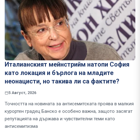
Италианският мейнстрийм натопи София
като локация и бърлога на младите
неонацисти, но такива ли са фактите?
5 Август, 2026
Точността на новината за антисемитската проява в малкия
курортен градец Банско е особено важна, защото засягат
репутацията на държава и чувствителни теми като
антисемитизма