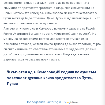
се надяваме такива трагедии повече да не се повтарят. На
снимките от протестите гротесктно стърчеше и паметникът на
Ленин. Историята неведнъж е показвала, че гневът на тълпата в
Русия може да бъде страшен. Дано Путин също чете история – и то
не само страниците, които му изнася!
А иначе, случилото се в Кемерово припомни фразата на Радой
Ралин „Мъртвите Бог да ги прости. Живите кой да ги свести”. Не
можем да се залъгваме: когато моралната картина в едно
общество е такава, че тези, които трябва да оказват помощ, първи
си бият камшика, то свестяването на вече създадените „празни
души” ще е продължително и мъчително. Надеждата е поне
държавата да не създава нови такива.
смъртен ад в Кемерово
45 години комунизъм
,
,
човечност
духовна криза
предателство
Путин
,
,
,
,
Русия
Последвайте Faktor.bg в