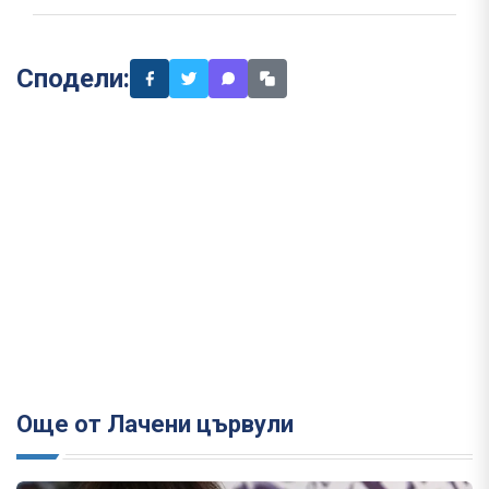
Сподели:
Още от Лачени цървули