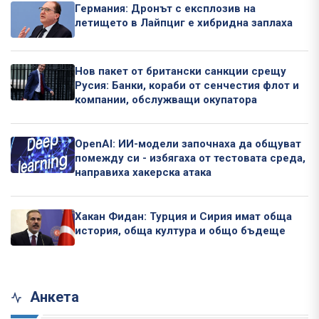
Германия: Дронът с експлозив на
летището в Лайпциг е хибридна заплаха
Нов пакет от британски санкции срещу
Русия: Банки, кораби от сенчестия флот и
компании, обслужващи окупатора
OpenAI: ИИ-модели започнаха да общуват
помежду си - избягаха от тестовата среда,
направиха хакерска атака
Хакан Фидан: Турция и Сирия имат обща
история, обща култура и общо бъдеще
Анкета