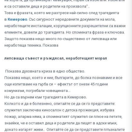
и са оставили деца и родители на произвола"..
Това е фразата, която ме разтресе най-силно след трагедията
в
Кемерово
. Със сигурност нередовните документи на мола,
неработещите инсталации, корупционните разрешителни са важни
елементи, довели до трагедията. Но спомената фраза е ключова.
Защото показва нещо много по-съществено от липсваща или
неработеща техника. Показва
липсваща
съвест
и ръждясал, неработещият морал
Показва духовната криза в едно общество.
Показва нещо, което и ние, българите, до болка познаваме и все
още изпитваме на гърба си – ефектът от онези 45 години
комунизъм, погребали човещината...
Но да са върнем към трагедията в Кемерово.
Колкото и да е болезнено, опитайте се да си го представите:
служител заключва киносалон с детска прожекция, избухва
пожар, аларма няма, а споменатият служител си плюе на петите,
знаейки, че е оставил деца и родители да пищят в адски мъки,
докато изгарят живи.. Опитайте се да си представите плъзналите