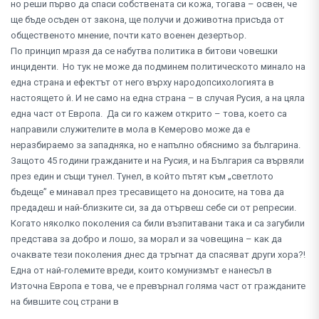
но реши първо да спаси собствената си кожа, тогава – освен, че
ще бъде осъден от закона, ще получи и доживотна присъда от
общественото мнение, почти като военен дезертьор.
По принцип мразя да се набутва политика в битови човешки
инциденти. Но тук не може да подминем политическото минало на
една страна и ефектът от него върху народопсихологията в
настоящето й. И не само на една страна – в случая Русия, а на цяла
една част от Европа. Да си го кажем открито – това, което са
направили служителите в мола в Кемерово може да е
неразбираемо за западняка, но е напълно обяснимо за българина.
Защото 45 години гражданите и на Русия, и на България са вървяли
през един и същи тунел. Тунел, в който пътят към „светлото
бъдеще” е минавал през тресавището на доносите, на това да
предадеш и най-близките си, за да отървеш себе си от репресии.
Когато няколко поколения са били възпитавани така и са загубили
представа за добро и лошо, за морал и за човещина – как да
очаквате тези поколения днес да тръгнат да спасяват други хора?!
Една от най-големите вреди, които комунизмът е нанесъл в
Източна Европа е това, че е превърнал голяма част от гражданите
на бившите соц страни в