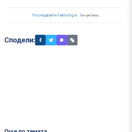
Последвайте Faktor.bg в
Сподели:
Още по темата