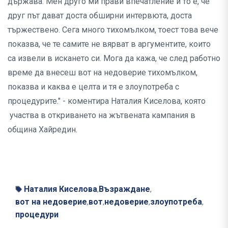
държава. Мен друго ми прави впечатление и то е, че
друг път дават доста обширни интервюта, доста
тържествено. Сега много тихомълком, тоест това вече
показва, че те самите не вярват в аргументите, които
са извели в искането си. Мога да кажа, че след работно
време да внесеш вот на недоверие тихомълком,
показва и каква е целта и тя е злоупотреба с
процедурите." - коментира Наталия Киселова, която
участва в откриването на жътвената кампания в
община Хайредин.
Наталия Киселова
Възраждане
,
,
вот на недоверие
вот
недоверие
злоупотреба
,
,
,
,
процедури