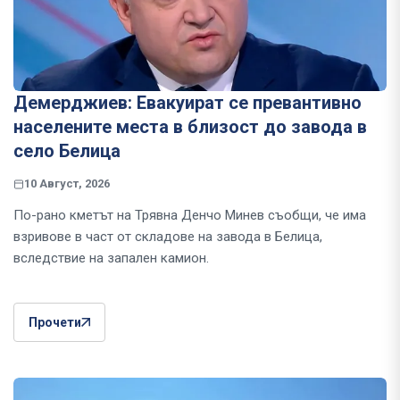
Демерджиев: Евакуират се превантивно
населените места в близост до завода в
село Белица
10 Август, 2026
По-рано кметът на Трявна Денчо Минев съобщи, че има
взривове в част от складове на завода в Белица,
вследствие на запален камион.
Прочети