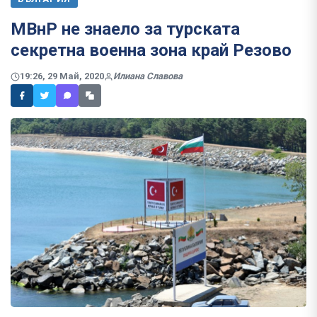
МВнР не знаело за турската
секретна военна зона край Резово
19:26, 29 Май, 2020
Илиана Славова