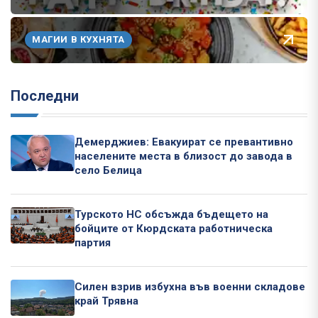
МАГИИ В КУХНЯТА
Последни
Демерджиев: Евакуират се превантивно
населените места в близост до завода в
село Белица
Турското НС обсъжда бъдещето на
бойците от Кюрдската работническа
партия
Силен взрив избухна във военни складове
край Трявна