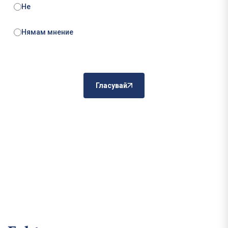
Не
Нямам мнение
Гласувай