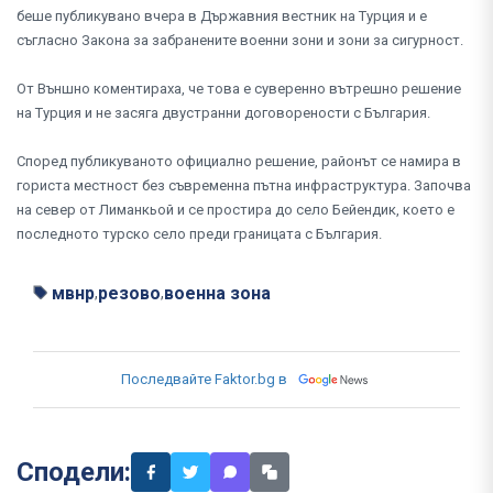
беше публикувано вчера в Държавния вестник на Турция и е
съгласно Закона за забранените военни зони и зони за сигурност.
От Външно коментираха, че това е суверенно вътрешно решение
на Турция и не засяга двустранни договорености с България.
Според публикуваното официално решение, районът се намира в
гориста местност без съвременна пътна инфраструктура. Започва
на север от Лиманкьой и се простира до село Бейендик, което е
последното турско село преди границата с България.
мвнр
резово
военна зона
,
,
Последвайте Faktor.bg в
Сподели: