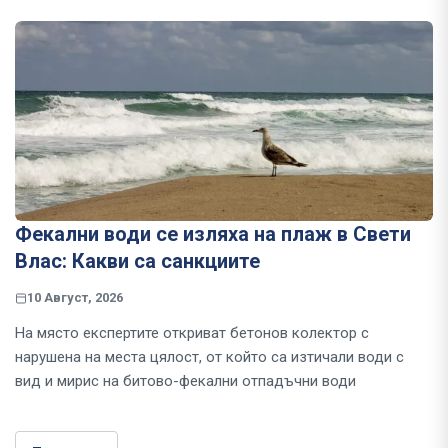
Фекални води се изляха на плаж в Свети
Влас: Какви са санкциите
10 Август, 2026
На място експертите откриват бетонов колектор с
нарушена на места цялост, от който са изтичали води с
вид и мирис на битово-фекални отпадъчни води