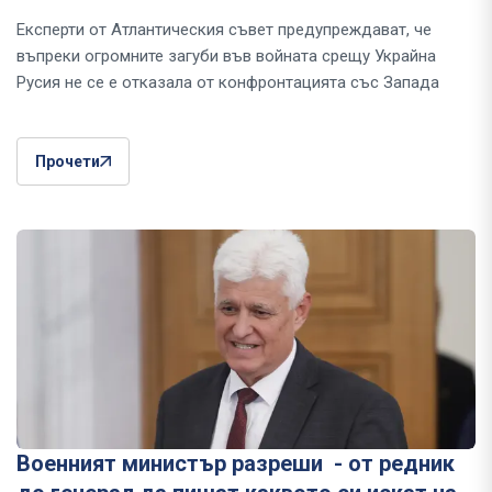
Експерти от Атлантическия съвет предупреждават, че
въпреки огромните загуби във войната срещу Украйна
Русия не се е отказала от конфронтацията със Запада
Прочети
Военният министър разреши - от редник