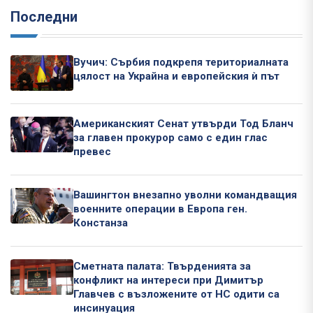
Последни
Вучич: Сърбия подкрепя териториалната
цялост на Украйна и европейския ѝ път
Американският Сенат утвърди Тод Бланч
за главен прокурор само с един глас
превес
Вашингтон внезапно уволни командващия
военните операции в Европа ген.
Констанза
Сметната палата: Твърденията за
конфликт на интереси при Димитър
Главчев с възложените от НС одити са
инсинуация