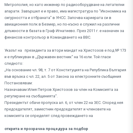
Митрополия, но като инженер по радиооборудване на летателни
апарати. Завършил е и право, има магистратура по "Икономика на
сигурността и отбраната" в УНСС. Започва кариерата си в
авиационния полк в Безмер, но по-късно е служил на различни
длъжности в базата в Граф Игнатиево. През 2011 г. е назначен за
финансов контрольор в Командването на ВВС.
Указът на президента за втори мандат на Христозов е под № 173
и е публикуван в „Държавен вестник“ на 16 юли. Той гласи
следното:
„На основание чл. 98, т. 7 от Конституцията на Република България
във връзка с чл. 22, ал. 5 от Закона за електронните съобщения
Постановявам:
Назначавам Илия Петров Христозов за член на Комисията за
регулиране на съобщенията“.
Президентът обаче пропуска ал. 6, от член 22 на ЗЕС. Според нея
председателят, заместник-председателят и членовете на
комисията се определят след провеждането на
открита и прозрачна процедура за подбор