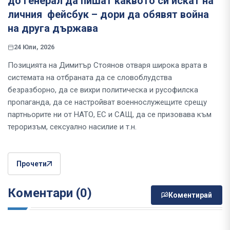
до генерал да пишат каквото си искат на
личния фейсбук – дори да обявят война
на друга държава
24 Юли, 2026
Позицията на Димитър Стоянов отваря широка врата в
системата на отбраната да се словоблудства
безразборно, да се вихри политическа и русофилска
пропаганда, да се настройват военнослужещите срещу
партньорите ни от НАТО, ЕС и САЩ, да се призовава към
тероризъм, сексуално насилие и т.н.
Прочети
Коментари (0)
Коментирай