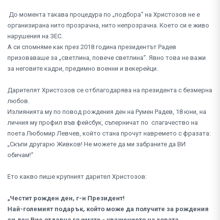
До момента такава процедура по „подбора“ на Христозов не е
организирана нито прозрачна, нито непрозрачна. Което си е живо
нарушения на ЗЕС.
А си спомняме как през 2018 година президентът Радев
призоваваше за „светлина, повече светлина“. Явно това не важи
за неговите кадри, предимно военни и векерейци.
Дарителят Христозов се отблагодарява на президента с безмерна
любов.
Излиянията му по повод рождения ден на Румен Радев, 18 юни, на
личния му профил във фейсбук, съперничат по слагачество на
поета Любомир Левчев, който стана прочут навремето с фразата:
„Скъпи другарю Живков! Не можете да ми забраните да ВИ
обичам!“
Ето какво пише крупният дарител Христозов:
„Честит рожден ден, г-н Президент!
Най-големият подарък, който може да получите за рождения
си ден Вие отдавна го имате - уважението на хората.