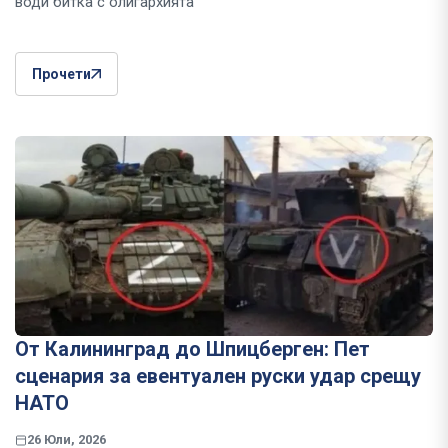
води битка с олигархията
Прочети
От Калининград до Шпицберген: Пет
сценария за евентуален руски удар срещу
НАТО
26 Юли, 2026