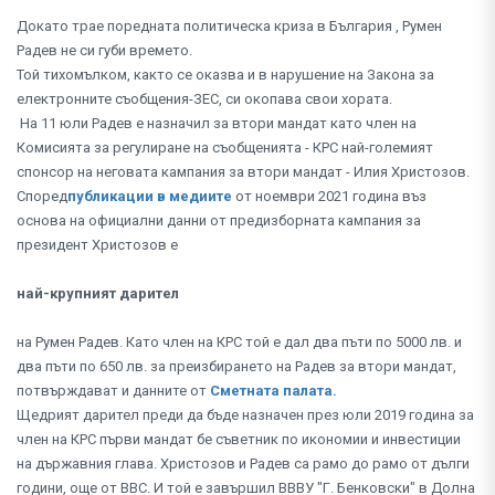
Докато трае поредната политическа криза в България , Румен
Радев не си губи времето.
Той тихомълком, както се оказва и в нарушение на Закона за
електронните съобщения-ЗЕС, си окопава свои хората.
На 11 юли Радев е назначил за втори мандат като член на
Комисията за регулиране на съобщенията - КРС най-големият
спонсор на неговата кампания за втори мандат - Илия Христозов.
Според
публикации в медиите
от ноември 2021 година въз
основа на официални данни от предизборната кампания за
президент Христозов е
най-крупният дарител
на Румен Радев. Като член на КРС той е дал два пъти по 5000 лв. и
два пъти по 650 лв. за преизбирането на Радев за втори мандат,
потвърждават и данните от
Сметната палата.
Щедрият дарител преди да бъде назначен през юли 2019 година за
член на КРС първи мандат бе съветник по икономии и инвестиции
на държавния глава. Христозов и Радев са рамо до рамо от дълги
години, още от ВВС. И той е завършил ВВВУ "Г. Бенковски" в Долна