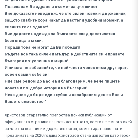
Пожелавам Ви здраве и късмет за цял живот!
Вие доказахте неведнъж, че сте силен човек и държавник,
защото слабите хора чакат да настъпи удобния момент, а
силните го създават!
Вие дадохте надежда за българите след десетилетия
безпътица и мъки.
Поради това не могат да Ви победят!
Бъдете все така силен и мъдър в действията си и правете
България по-успешна и мирна!
И никога не забравяйте, че най-често човек няма друг враг,
освен самия себе си!
Ние сме редом до Вас и Ви благодарим, че вече пишете
новата и по-добра история на България!
Нека днес да бъде един хубав и незабравим ден за Вас и
Вашето семейство!“
Христозов старателно препоства всички публикации от
официалната страница на президентството, което не е много окей
за член на независим държавен орган, коментират запознати.
През зимата на 2020 година Христозов стана известен като герой