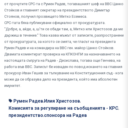
от прочутите СРС-та с Румен Радев, тогавашният шеф на ВВС Цанко
Стойков и главният секретар на президентството Димитър
Стоянов, получил прозвището Митко Есемеса.
СРС-тата бяха публикувани официално от прокуратурата.
"Добре, а, айде, а, ш'ти се обади там, а, Митко или Христозов да ме
държиш в течение." Това казва мъжът от записите, разпространени
от прокуратурата, за когото се смята, че гласът на президента
Румен Радев и на командира на ВВС ген. майор Цанко Стойков.
Двамата коментират проверка на КПКОНПИ за назначаването на
настоящата съпруга на Радев - Десислава, тогава още Генчева, на
работа във ВВС. Записът бе изваден по повод искането на главния
прокурор Иван Гешев за тълкувание на Конституционния съд - кога
може да се образува дело на президента, който има абсолютен
имунитет.
Румен Радев
Илия Христозов
,
,
Комисията за регулиране на съобщенията - КРС
,
президентство
спонсора на Радев
,