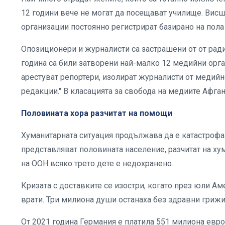
12 години вече не могат да посещават училище. Вис
организации постоянно регистрират базирано на пола
Опозиционери и журналисти са застрашени от от рад
година са били затворени най-малко 12 медийни орга
арестуват репортери, изолират журналисти от медийн
редакции." В класацията за свобода на медиите Афга
Половината хора разчитат на помощи
Хуманитарната ситуация продължава да е катастрофал
представляват половината население, разчитат на х
на ООН всяко трето дете е недохранено.
Кризата с доставките се изостри, когато през юли А
врати. Три милиона души останаха без здравни грижи,
От 2021 година Германия е платила 551 милиона евро