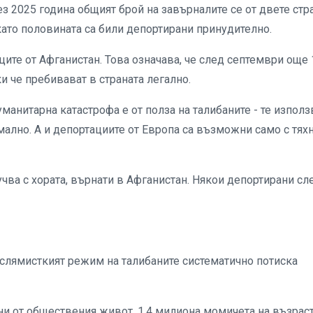
 2025 година общият брой на завърналите се от двете стр
 като половината са били депортирани принудително.
ците от Афганистан. Това означава, че след септември още 
 че пребивават в страната легално.
уманитарна катастрофа е от полза на талибаните - те използ
имално. А и депортациите от Европа са възможни само с тях
чва с хората, върнати в Афганистан. Някои депортирани сл
ислямисткият режим на талибаните систематично потиска
ни от обществения живот. 1,4 милиона момичета на възрас