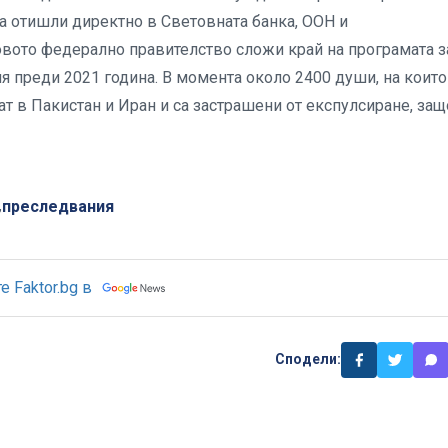
 са отишли директно в Световната банка, ООН и
вото федерално правителство сложи край на програмата з
ия преди 2021 година. В момента около 2400 души, на които
ат в Пакистан и Иран и са застрашени от експулсиране, защ
преследвания
,
 Faktor.bg в
Сподели: