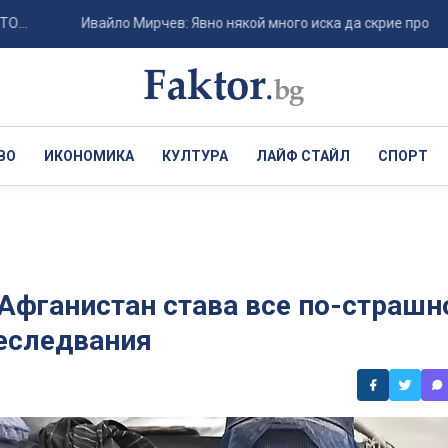
Ивайло Мирчев: Явно някой много иска да скрие протокола за з
ВО
ИКОНОМИКА
КУЛТУРА
ЛАЙФ СТАЙЛ
СПОРТ
 Афганистан става все по-страшн
реследвания