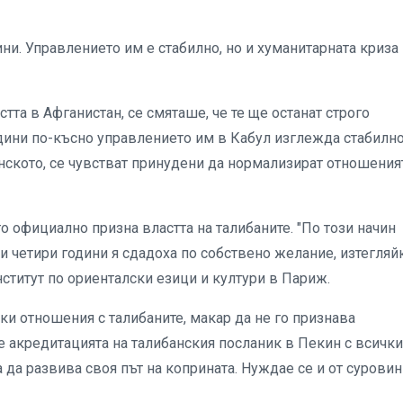
ини. Управлението им е стабилно, но и хуманитарната криза
стта в Афганистан, се смяташе, че те ще останат строго
дини по-късно управлението им в Кабул изглежда стабилно
ското, се чувстват принудени да нормализират отношения
о официално призна властта на талибаните. "По този начин
и четири години я сдадоха по собствено желание, изтегляй
нститут по ориенталски езици и култури в Париж.
 отношения с талибаните, макар да не го признава
е акредитацията на талибанския посланик в Пекин с всички
а да развива своя път на коприната. Нуждае се и от суровин