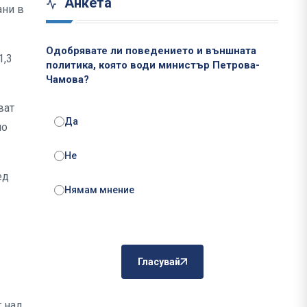
Анкета
ани в
Одобрявате ли поведението и външната
1,3
политика, която води министър Петрова-
Чамова?
ват
Да
но
Не
ед
Нямам мнение
Гласувай
т над