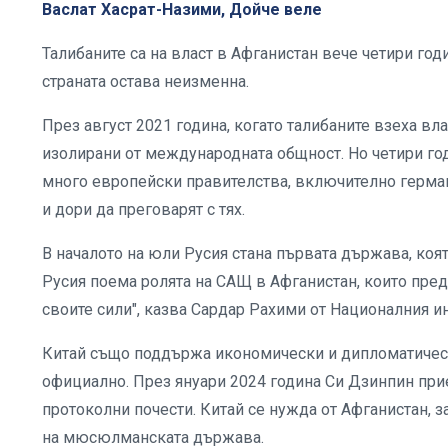
Васлат Хасрат-Назими, Дойче веле
Талибаните са на власт в Афганистан вече четири год
страната остава неизменна.
През август 2021 година, когато талибаните взеха вла
изолирани от международната общност. Но четири го
много европейски правителства, включително герман
и дори да преговарят с тях.
В началото на юли Русия стана първата държава, коят
Русия поема ролята на САЩ в Афганистан, които пред
своите сили", казва Сардар Рахими от Националния и
Китай също поддържа икономически и дипломатически
официално. През януари 2024 година Си Дзинпин при
протоколни почести. Китай се нужда от Афганистан, з
на мюсюлманската държава.