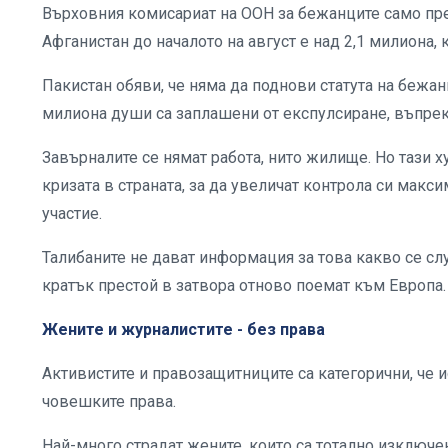
Върховния комисариат на ООН за бежанците само през
Афганистан до началото на август е над 2,1 милиона,
Пакистан обяви, че няма да поднови статута на бежан
милиона души са заплашени от експулсиране, въпреки
Завърналите се нямат работа, нито жилище. Но тази х
кризата в страната, за да увеличат контрола си макс
участие.
Талибаните не дават информация за това какво се слу
кратък престой в затвора отново поемат към Европа.
Жените и журналистите - без права
Активистите и правозащитниците са категорични, че 
човешките права.
Най-много страдат жените, които са тотално изключе