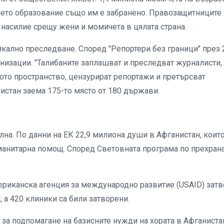
шето образование също им е забранено. Правозащитниците
 насилие срещу жени и момичета в цялата страна.
икално преследване. Според "Репортери без граници" през 
низации. "Талибаните заплашват и преследват журналисти,
ото пространство, цензурират репортажи и претърсват
нистан заема 175-то място от 180 държави.
на. По данни на ЕК 22,9 милиона души в Афганистан, коит
уманитарна помощ. Според Световната програма по прехран
мериканска агенция за международно развитие (USAID) зат
 а 420 клиники са били затворени.
 за подпомагане на базисните нужди на хората в Афганиста