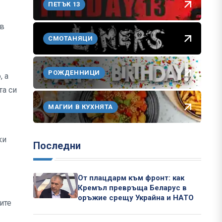
ПЕТЪК 13
 в
СМОТАНЯЦИ
РОЖДЕННИЦИ
, а
та си
МАГИИ В КУХНЯТА
ки
Последни
От плацдарм към фронт: как
Кремъл превръща Беларус в
оръжие срещу Украйна и НАТО
ите