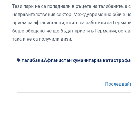
Тези пари не са попаднали в ръцете на талибаните, а
неправителствения сектор. Междувременно обаче но
прием на афганистанци, които са работили за Герман
беше обещано, че ще бъдат приети в Германия, остав
така и не са получили визи.
талибани
Афганистан
хуманитарна катастрофа
,
,
Последвайте