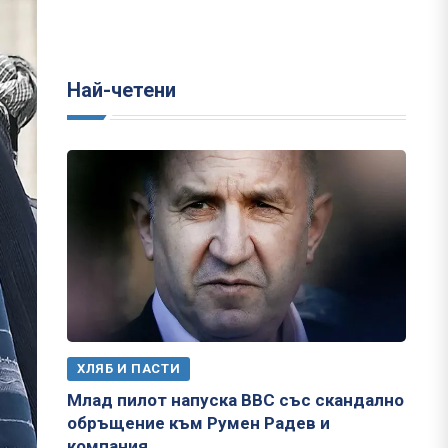
Най-четени
ХЛЯБ И ПАСТИ
Млад пилот напуска ВВС със скандално
обръщение към Румен Радев и
компания