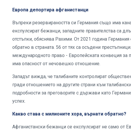
Европа депортира афганистанци
Въпреки резервираността си Германия също има канал
експулсират бежанци, западните правителства са длъ
отстъпки, обяснява Рахими. От 2021 година Германия
обратно в страната. 56 от тях са осъдени престъпни
международното право - Европейската конвеция за п
има опасност от нечовешко отношение.
Западът вижда, че талибаните контролират обществени
гради отношението на другите страни към талибански
подробности за преговорите с държави като Германия.
успех.
Какво става с милионите хора, върнати обратно?
Афганистански бежанци се експулсират не само от Евр