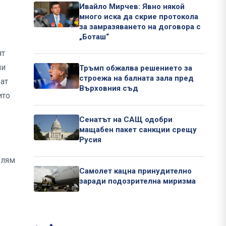
Ивайло Мирчев: Явно някой
много иска да скрие протокола
за замразяването на договора с
„Боташ“
ят
ни
Тръмп обжалва решението за
строежа на балната зала пред
ат
Върховния съд
ито
Сенатът на САЩ одобри
мащабен пакет санкции срещу
Русия
олям
Самолет кацна принудително
заради подозрителна миризма