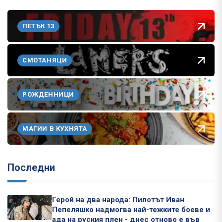
ПЕТЪК 13
СМОТАНЯЦИ
РОЖДЕННИЦИ
МАГИИ В КУХНЯТА
Последни
Герой на два народа: Пилотът Иван
Пепеляшко надмогва най-тежките боеве и
ада на руския плен - днес отново е във