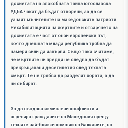
досиетата на злокобната тайна югославска
УДБА чакат да бъдат отворени, за да се
узнаят мъчителите на македонските патриоти.
Рехабилитацията на жертвите и отварянето на
досиетата е част от онзи европейски път,
която днешната млада република трябва да
намери сили да извърви. Също така считаме,
че мъртвите ни предци не следва да бъдат
прекръщавани десетилетия след тяхната
смърт. Те не трябва да разделят хората, а да
ни събират.
За да създава измислени конфликти и
агресира гражданите на Македония срещу
техните най-близки комшии на Балканите, но