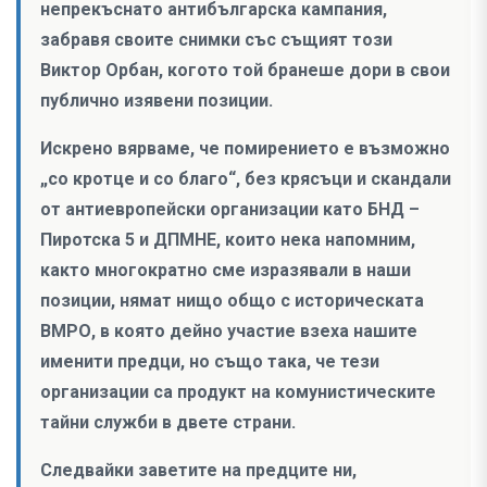
непрекъснато антибългарска кампания,
забравя своите снимки със същият този
Виктор Орбан, когото той бранеше дори в свои
публично изявени позиции.
Искрено вярваме, че помирението е възможно
„со кротце и со благо“, без крясъци и скандали
от антиевропейски организации като БНД –
Пиротска 5 и ДПМНЕ, които нека напомним,
както многократно сме изразявали в наши
позиции, нямат нищо общо с историческата
ВМРО, в която дейно участие взеха нашите
именити предци, но също така, че тези
организации са продукт на комунистическите
тайни служби в двете страни.
Следвайки заветите на предците ни,