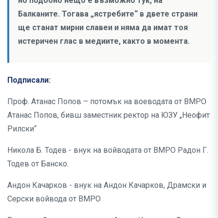
но подобно нещо е възможно тук, на
Балканите. Тогава „ястребите“ в двете страни
ще станат мирни славеи и няма да имат тоя
истеричен глас в медиите, както в момента.
Подписали:
Проф. Атанас Попов – потомък на воеводата от ВМРО
Атанас Попов, бивш заместник ректор на ЮЗУ „Неофит
Рилски“
Никола Б. Тодев - внук на войводата от ВМРО Радон Г.
Тодев от Банско.
Андон Качарков - внук на Андон Качарков, Драмски и
Серски войвода от ВМРО