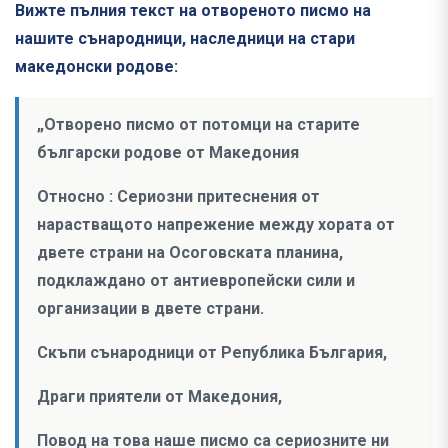
Вижте пълния текст на отвореното писмо на
нашите сънародници, наследници на стари
македонски родове:
„Отворено писмо от потомци на старите
български родове от Македония
Относно : Сериозни притеснения от
нарастващото напрежение между хората от
двете страни на Осоговската планина,
подклаждано от антиевропейски сили и
организации в двете страни.
Скъпи сънародници от Република България,
Драги приятели от Македония,
Повод на това наше писмо са сериозните ни