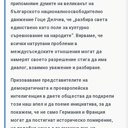
припомняме думите на великанът на
българското националноосвободително
движение Гоце Делчев, че „разбира света
единствено като поле за културно
съревнование на народите“. Вярваме, че
всички натрупани проблеми в
междусъседските отношения могат да
намерят своето разрешение стига да има
диалог, взаимно уважение и разбиране.
Призоваваме представителите на
демократичната и проевропейска
интелигенция в двете общества да подкрепи
този наш апел и да поеме инициатива, за да
покажем, че не само Германия и Франция
могат да постигнат историческо помирение,