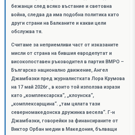
бежанци след всяко въстание и световна
война, следва да има подобна политика като
други страни на Балканите и какви цели
обслужва тя.
Считаме за неприемливи част от изказаните
мисли от страна на бившия евродепутат и
високопоставен ръководител в партия ВМРО –
Българско национално движение, Ангел
Джамбазки пред журналистката Лора Крумова
на 17 май 2026г., в които той използва изрази
като „комплексарска“, „клоунска“,
„комплексарщина“. „там цялата тази
северномакедонска дружинка весела“. Г-н
Джамбазки, говорейки за финансираните от
Виктор Орбан медии в Македония, бълващи