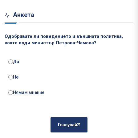
Анкета
Одобрявате ли поведението и външната политика,
която води министър Петрова-Чамова?
Да
Не
Нямам мнение
Гласувай