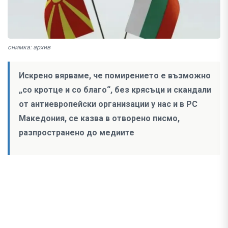
снимка: архив
Искрено вярваме, че помирението е възможно
„со кротце и со благо“, без крясъци и скандали
от антиевропейски организации у нас и в РС
Македония, се казва в отворено писмо,
разпространено до медиите