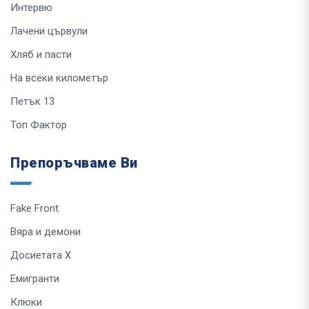
Интервю
Лачени цървули
Хляб и пасти
На всеки километър
Петък 13
Топ Фактор
Препоръчваме Ви
Fake Front
Вяра и демони
Досиетата Х
Емигранти
Клюки