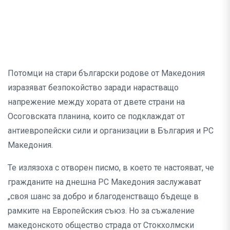
Потомци на стари български родове от Македония
изразяват безпокойство заради нарастващо
напрежение между хората от двете страни на
Осоговската планина, които се подклаждат от
антиевропейски сили и организации в България и РС
Македония.
Те излязоха с отворен писмо, в което те настояват, че
гражданите на днешна РС Македония заслужават
„своя шанс за добро и благоденстващо бъдеще в
рамките на Европейския съюз. Но за съжаление
македонското общество страда от Стокхолмски