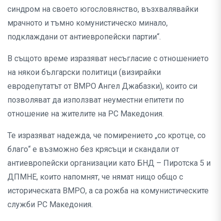
синдром на своето югословянство, възхвалявайки
мрачното и тъмно комунистическо минало,
подклаждани от антиевропейски партии“.
В същото време изразяват несъгласие с отношението
на някои български политици (визирайки
евродепутатът от ВМРО Ангел Джабазки), които си
позволяват да използват неуместни епитети по
отношение на жителите на РС Македония.
Те изразяват надежда, че помирението „со кротце, со
благо“ е възможно без крясъци и скандали от
антиевропейски организации като БНД – Пиротска 5 и
ДПМНЕ, които напомнят, че нямат нищо общо с
историческата ВМРО, а са рожба на комунистическите
служби РС Македония.