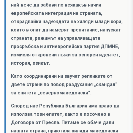
най-вече да забави по всякакъв начин
европейската интеграция на страната,
открадвайки надеждата на хиляди млади хора,
които в опит да намерят препитание, напускат
страната, режимът на управляващата
просръбска и антиевропейска партия ДПМНЕ,
измисля откровени лъжи за оспорен идентет,
история, езикът.
Като координирани ни звучат репликите от
двете страни по повод раздухания „скандал“
за епитета „северномакедонски“.
Според нас Република България има право да
използва този епитет, както е посочено в
Договора от Преспа. Питаме се обаче дали
нашата страна, приютила хиляди македонски