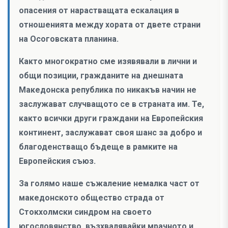
опасения от нарастващата ескалация в
отношенията между хората от двете страни
на Осоговската планина.
Както многократно сме изявявали в лични и
общи позиции, гражданите на днешната
Македонска република по никакъв начин не
заслужават случващото се в страната им. Те,
както всички други граждани на Европейския
континент, заслужават своя шанс за добро и
благоденстващо бъдеще в рамките на
Европейския съюз.
За голямо наше съжаление немалка част от
македонското общество страда от
Стокхолмски синдром на своето
югословянство, възхвалявайки мрачното и