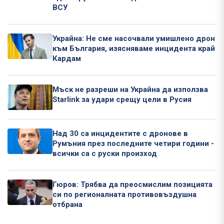
ВСУ
Украйна: Не сме насочвали умишлено дрон
към България, изясняваме инцидента край
Кардам
Мъск не разреши на Украйна да използва
Starlink за удари срещу цели в Русия
Над 30 са инцидентите с дронове в
Румъния през последните четири години -
всички са с руски произход
Гюров: Трябва да преосмислим позицията
си по регионалната противовъздушна
отбрана