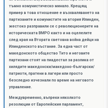
тъмно комунистическо минало. Крещящ
пример в това отношение е възхваляването на
партизаните и комунистите на втория Илинден,
жестоко разправили се с революционерите на
историческата ВМРО както и на оцелелите
след края на Втората световна война дейци на
Илинденското въстание. За една част от
македонското общество Тито и неговите
партизани стоят на пиадестал за разлика от
хилядите македонски/македоно-български/
патриоти, пратени в лагери или просто
безследно изчезнали по време на неговото
управление.
Междувременно, въпреки няколкото
резолюции от Европейския парламент,