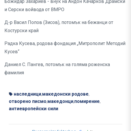
Божидар Захариев - внук на Андон Качарков Драмски
и Серски войвода от ВМРО
Д-р Васил Попов (Зисов), потомък на бежанци от
Костурски край
Радка Кусева, родова фондация „Митрополит Методий
Кусев“
Даниел С. Пангев, потомък на голяма роженска
фамилия
наследници
македонски родове
,
,
отворено писмо
македонци
помирение
,
,
,
антиевропейски сили