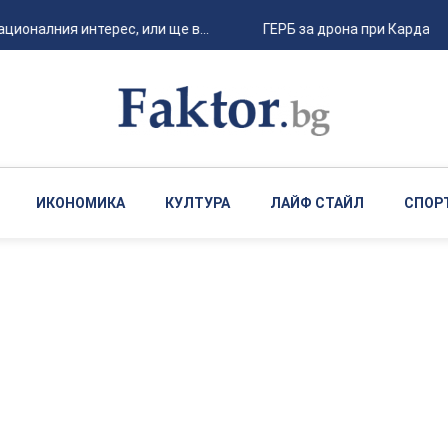
оналния интерес, или ще в...
ГЕРБ за дрона при Кардам: Об
ИКОНОМИКА
КУЛТУРА
ЛАЙФ СТАЙЛ
СПОР