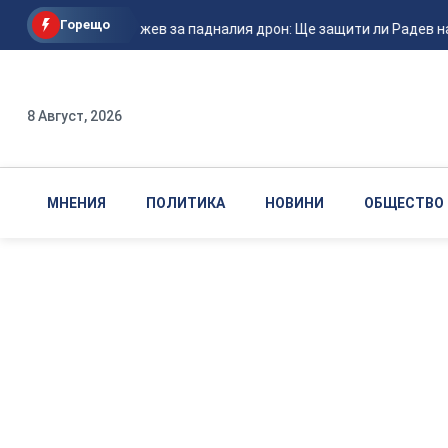
Горещо
Христо Гаджев за падналия дрон: Ще защити ли Радев наци
8 Август, 2026
МНЕНИЯ
ПОЛИТИКА
НОВИНИ
ОБЩЕСТВО