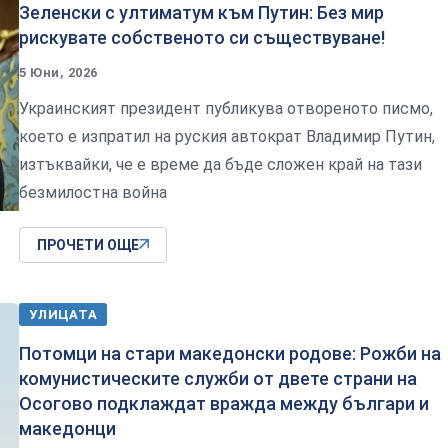
Зеленски с ултиматум към Путин: Без мир
рискувате собственото си съществуване!
5 Юни, 2026
Украинският президент публикува отвореното писмо,
което е изпратил на руския автократ Владимир Путин,
изтъквайки, че е време да бъде сложен край на тази
безмилостна война
ПРОЧЕТИ ОЩЕ
УЛИЦАТА
Потомци на стари македонски родове: Рожби на
комунистическите служби от двете страни на
Осогово подклаждат вражда между българи и
македонци