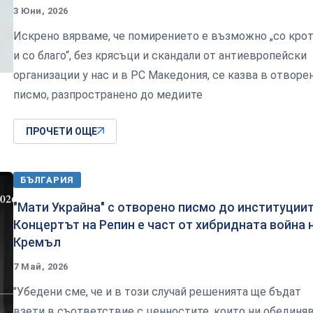
3 Юни, 2026
Искрено вярваме, че помирението е възможно „со кро
и со благо“, без крясъци и скандали от антиевропейски
организации у нас и в РС Македония, се казва в отворе
писмо, разпространено до медиите
ПРОЧЕТИ ОЩЕ
БЪЛГАРИЯ
"Мати Украйна" с отворено писмо до институциит
Концертът на Репин е част от хибридната война 
Кремъл
7 Май, 2026
"Убедени сме, че и в този случай решенията ще бъдат
взети в съответствие с ценностите, които ни обединя