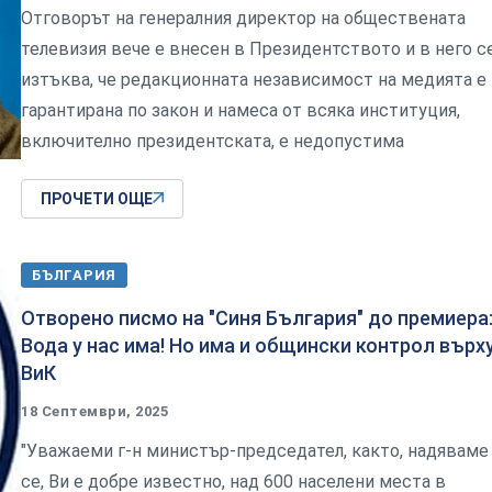
Отговорът на генералния директор на обществената
телевизия вече е внесен в Президентството и в него с
изтъква, че редакционната независимост на медията е
гарантирана по закон и намеса от всяка институция,
включително президентската, е недопустима
ПРОЧЕТИ ОЩЕ
БЪЛГАРИЯ
Отворено писмо на "Синя България" до премиера
Вода у нас има! Но има и общински контрол върх
ВиК
18 Септември, 2025
"Уважаеми г-н министър-председател, както, надяваме
се, Ви е добре известно, над 600 населени места в