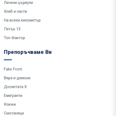
Лачени цървули
Хляб и пасти
На всеки километър
Петък 13
Топ Фактор
Препоръчваме Ви
Fake Front
Вяра и демони
Досиетата Х
Емигранти
Клюки
Смотаняци