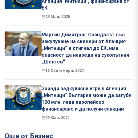
Агенция "Митници", финансирана от
ЕК
29 Май, 2025
Мартин Димитров: Скандалът със
закупуване на скенери от Агенция
„Митници“ е стигнал до ЕК, има
опасност да навреди на сухопътния
„Шенген“
16 Септември, 2024
Заради задкулисни игри в Агенция
„Митници“ България може да загуби
100 млн. лева европейско
финансиране и да получи санкции
29 Юли, 2024
Още от Бизнес