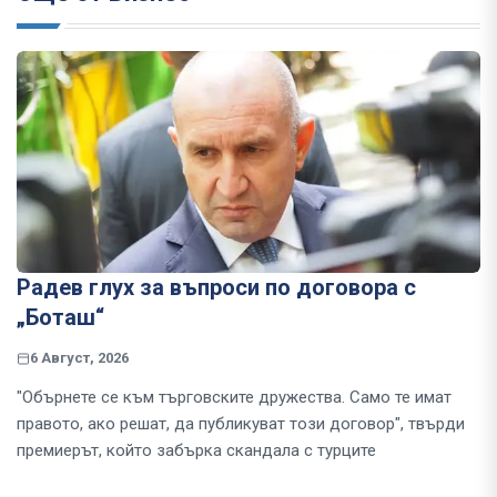
Радев глух за въпроси по договора с
„Боташ“
6 Август, 2026
"Обърнете се към търговските дружества. Само те имат
правото, ако решат, да публикуват този договор", твърди
премиерът, който забърка скандала с турците