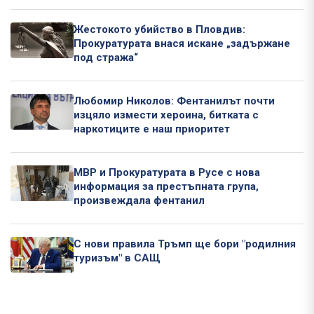
Жестокото убийство в Пловдив:
Прокуратурата внася искане „задържане
под стража“
Любомир Николов: Фентанилът почти
изцяло измести хероина, битката с
наркотиците е наш приоритет
МВР и Прокуратурата в Русе с нова
информация за престъпната група,
произвеждала фентанил
С нови правила Тръмп ще бори "родилния
туризъм" в САЩ