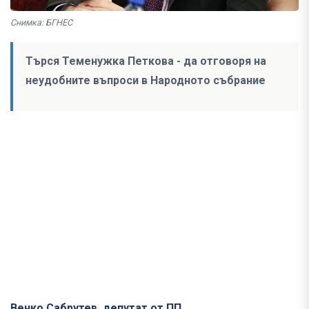
Снимка: БГНЕС
Търся Теменужка Петкова - да отговоря на
неудобните въпроси в Народното събрание
Венко Сабрутев, депутат от ПП