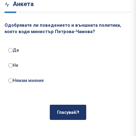
Анкета
Одобрявате ли поведението и външната политика,
която води министър Петрова-Чамова?
Да
Не
Нямам мнение
Гласувай