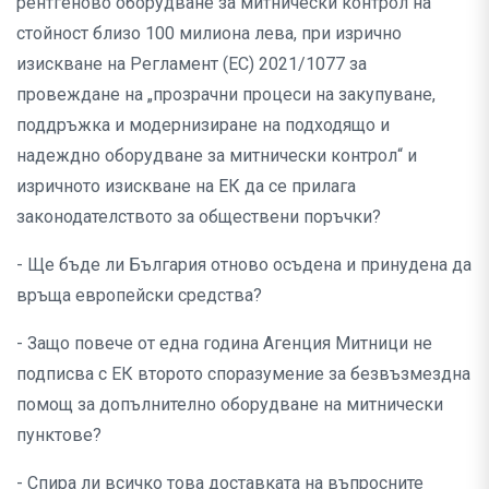
рентгеново оборудване за митнически контрол на
стойност близо 100 милиона лева, при изрично
изискване на Регламент (ЕС) 2021/1077 за
провеждане на „прозрачни процеси на закупуване,
поддръжка и модернизиране на подходящо и
надеждно оборудване за митнически контрол“ и
изричното изискване на ЕК да се прилага
законодателството за обществени поръчки?
- Ще бъде ли България отново осъдена и принудена да
връща европейски средства?
- Защо повече от една година Агенция Митници не
подписва с ЕК второто споразумение за безвъзмездна
помощ за допълнително оборудване на митнически
пунктове?
- Спира ли всичко това доставката на въпросните