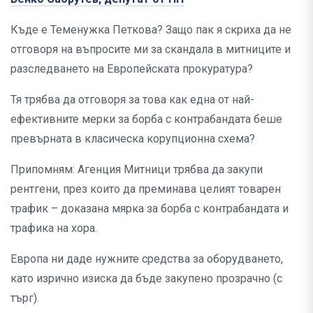
Къде е Теменужка Петкова? Защо пак я скриха да не
отговоря на въпросите ми за скандала в митниците и
разследването на Европейската прокуратура?
Тя трябва да отговоря за това как една от най-
ефективните мерки за борба с контрабандата беше
превърната в класическа корупционна схема?
Припомням: Агенция Митници трябва да закупи
рентгени, през които да преминава целият товарен
трафик – доказана мярка за борба с контрабандата и
трафика на хора.
Европа ни даде нужните средства за оборудването,
като изрично изиска да бъде закупено прозрачно (с
търг).