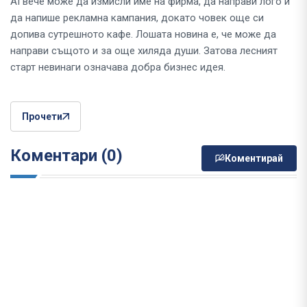
AI вече може да измисли име на фирма, да направи лого и
да напише рекламна кампания, докато човек още си
допива сутрешното кафе. Лошата новина е, че може да
направи същото и за още хиляда души. Затова лесният
старт невинаги означава добра бизнес идея.
Прочети
Коментари (0)
Коментирай