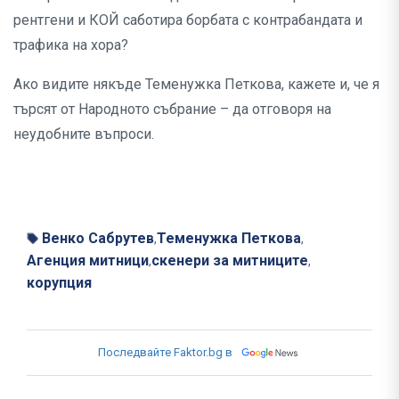
рентгени и КОЙ саботира борбата с контрабандата и
трафика на хора?
Ако видите някъде Теменужка Петкова, кажете и, че я
търсят от Народното събрание – да отговоря на
неудобните въпроси.
Венко Сабрутев
Теменужка Петкова
,
,
Агенция митници
скенери за митниците
,
,
корупция
Последвайте Faktor.bg в