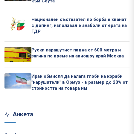
към Сеута
Национален състезател по борба е хванат
с допинг, използвал е анаболи от ерата на
ГДР
Руски парашутист падна от 600 метра и
загина по време на авиошоу край Москва
Иран обмисля да налага глоби на кораби
"нарушители" в Ормуз - в размер до 20% от
стойността на товара им
Анкета