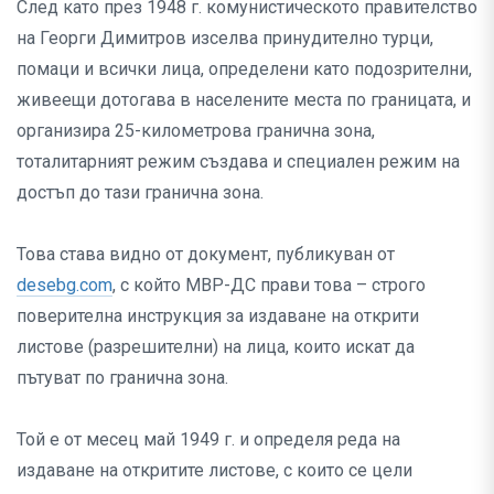
След като през 1948 г. комунистическото правителство
на Георги Димитров изселва принудително турци,
помаци и всички лица, определени като подозрителни,
живеещи дотогава в населените места по границата, и
организира 25-километрова гранична зона,
тоталитарният режим създава и специален режим на
достъп до тази гранична зона.
Това става видно от документ, публикуван от
desebg.com
, с който МВР-ДС прави това – строго
поверителна инструкция за издаване на открити
листове (разрешителни) на лица, които искат да
пътуват по гранична зона.
Той е от месец май 1949 г. и определя реда на
издаване на откритите листове, с които се цели