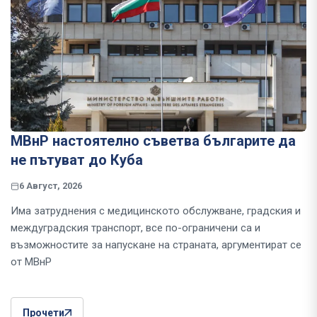
МВнР настоятелно съветва българите да
не пътуват до Куба
6 Август, 2026
Има затруднения с медицинското обслужване, градския и
междуградския транспорт, все по-ограничени са и
възможностите за напускане на страната, аргументират се
от МВнР
Прочети