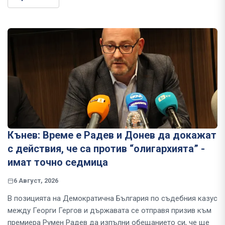
Кънев: Време е Радев и Донев да докажат
с действия, че са против “олигархията” -
имат точно седмица
6 Август, 2026
В позицията на Демократична България по съдебния казус
между Георги Гергов и държавата се отправя призив към
премиера Румен Радев да изпълни обещанието си, че ще