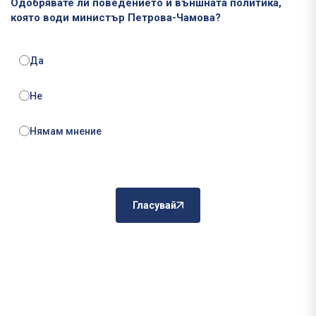
Одобрявате ли поведението и външната политика,
която води министър Петрова-Чамова?
Да
Не
Нямам мнение
Гласувай