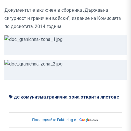
Документът е включен в сборника „Държавна
сигурност и гранични войски”, издание на Комисията
по досиетата, 2014 година.
дс
комунизма
гранична зона
открити листове
,
,
,
Последвайте Faktor.bg в