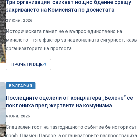
Три организации свикват нощно бдение срещу
закриването на Комисията по досиетата
27 Юни, 2026
Историческата памет не е въпрос единствено на
миналото - тя е фактор за националната сигурност, каз
организаторите на протеста
ПРОЧЕТИ ОЩЕ
БЪЛГАРИЯ
Последните оцелели от концлагера „Белене“ се
поклониха пред жертвите на комунизма
6 Юни, 2026
Специален гост на тазгодишното събитие бе историкът
проф. Пламен Павлов, а организаторите разпространиха