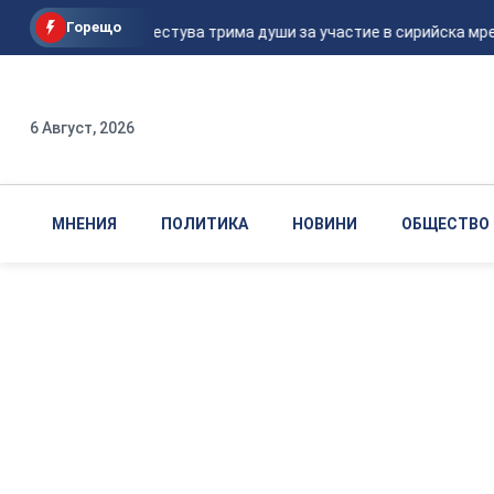
Горещо
Европол арестува трима души за участие в сирийска мрежа 
6 Август, 2026
МНЕНИЯ
ПОЛИТИКА
НОВИНИ
ОБЩЕСТВО