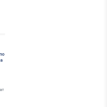
по
ла
ват