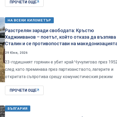
ПРОЧЕТИ ОЩЕ
НА ВСЕКИ КИЛОМЕТЪР
Разстрелян заради свободата: Кръстю
Хаджииванов – поетът, който отказа да възпява
Сталин и се противопостави на македонизацият
29 Юни, 2026
23-годишният горянин е убит край Чучулигово през 1952 
след като преминава през партизанството, лагерите и
откритата съпротива срещу комунистическия режим
ПРОЧЕТИ ОЩЕ
БЪЛГАРИЯ