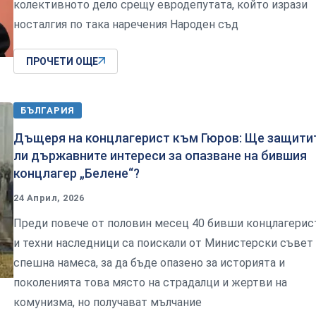
колективното дело срещу евродепутата, който изрази
носталгия по така наречения Народен съд
ПРОЧЕТИ ОЩЕ
БЪЛГАРИЯ
Дъщеря на концлагерист към Гюров: Ще защити
ли държавните интереси за опазване на бившия
концлагер „Белене“?
24 Април, 2026
Преди повече от половин месец 40 бивши концлагерис
и техни наследници са поискали от Министерски съвет
спешна намеса, за да бъде опазено за историята и
поколенията това място на страдалци и жертви на
комунизма, но получават мълчание