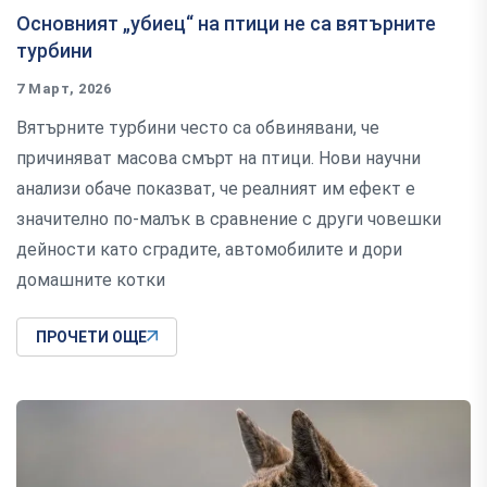
Основният „убиец“ на птици не са вятърните
турбини
7 Март, 2026
Вятърните турбини често са обвинявани, че
причиняват масова смърт на птици. Нови научни
анализи обаче показват, че реалният им ефект е
значително по-малък в сравнение с други човешки
дейности като сградите, автомобилите и дори
домашните котки
ПРОЧЕТИ ОЩЕ