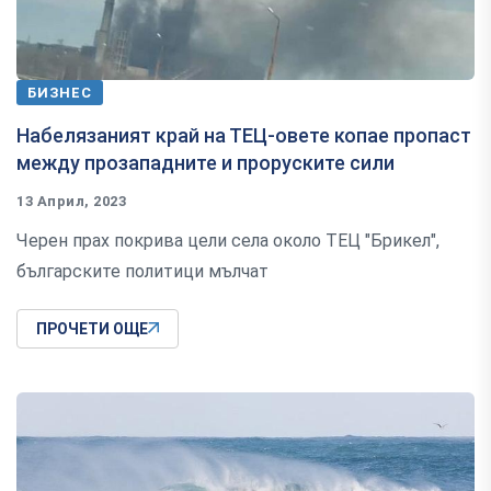
БИЗНЕС
Набелязаният край на ТЕЦ-овете копае пропаст
между прозападните и проруските сили
13 Април, 2023
Черен прах покрива цели села около ТЕЦ "Брикел",
българските политици мълчат
ПРОЧЕТИ ОЩЕ