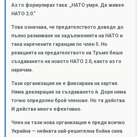
Аз го формулирах така: „НАТО умря. Да живее
НАТО 2.0.“
Това означава, че предателството доведе до
пълно размиване на задълженията на НАТО и
така наречените гаранции по член 5. Но
реакцията на предателството на Тръмп беше
създаването на новото НАТО 2.0, както аз го
наричам.
Тази организация не е фиксирана на хартия.
Няма декларация за създаването ѝ. Дори няма
точно определен брой членове. Но тя действа.
И действа много ефективно.
Член на тази нова организация е преди всичко
Украйна — нейната най-решителна бойна сила.