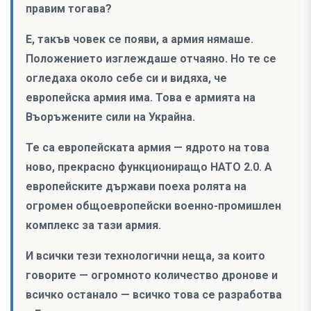
правим тогава?
Е, такъв човек се появи, а армия нямаше.
Положението изглеждаше отчаяно. Но те се
огледаха около себе си и видяха, че
европейска армия има. Това е армията на
Въоръжените сили на Украйна.
Те са европейската армия — ядрото на това
ново, прекрасно функциониращо НАТО 2.0. А
европейските държави поеха ролята на
огромен общоевропейски военно-промишлен
комплекс за тази армия.
И всички тези технологични неща, за които
говорите — огромното количество дронове и
всичко останало — всичко това се разработва