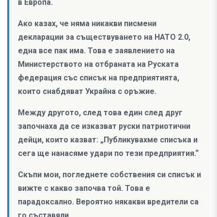
в Европа.
Ако казах, че няма никакви писмени
декларации за съществуването на НАТО 2.0,
една все пак има. Това е заявлението на
Министерството на отбраната на Руската
федерация със списък на предприятията,
които снабдяват Украйна с оръжие.
Между другото, след това един след друг
започнаха да се изказват руски патриотични
дейци, които казват: „Публикувахме списъка и
сега ще нанасяме удари по тези предприятия.“
Скъпи мои, погледнете собствения си списък и
вижте с какво започва той. Това е
парадоксално. Вероятно някакви вредители са
го съставяли.