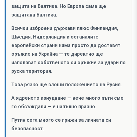
защита на Балтика. Но Европа сама ще
защитава Балтика.
Всички изброени държави плюс Финландия,
Швеция, Нидерландия и останалите
европейски страни няма просто да доставят
оръжие на Украйна — те директно ще
използват собственото си оръжие за удари по
руска територия.
Това рязко ще влоши положението на Русия.
А ядреното изнудване — вече много пъти сме
го обсъждали — е напълно празно.
Путин сега много се грижи за личната си
безопасност.