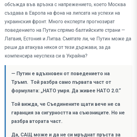
обсъжда във връзка с напрежението, което Москва
създава в Европа на фона на липсата на успехи на
украинския фронт. Много експерти прогнозират
поведението на Путин спрямо балтийските страни —
Латвия, Естония и Литва. Смятате ли, че Путин може да
реши да атакува някоя от тези държави, за да
компенсира неуспеха си в Украйна?
— Путин е вдъхновен от поведението на
Тръмп. Той разбра само първата част от
формулата: „НАТО умря. Да живее НАТО 2.0.“
Той вижда, че Съединените щати вече не са
гаранция за сигурността на съюзниците. Но не
разбра втората част.
Да, САЩ може и да не си мръднат пръста за