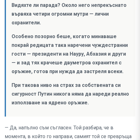
Видяхте ли парада? Около него непрекъснато
вървяха четири огромни мутри — лични
охранители.
Особено позорно беше, когато минаваше
покрай редицата така наречени чуждестранни
гости — президенти на Науру, Абхазия и други
— и зад тях крачеше двуметров охранител с
оръжие, готов при нужда да застреля всеки.
При такова ниво на страх за собствената си
сигурност Путин никога няма да нареди реално
използване на ядрено оръжие.
— Да, напълно съм съгласен. Той разбира, че в
момента, в който го направи, самият той се превръща