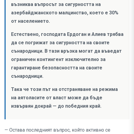
възниква въпросът за сигурността на
азербайджанското малцинство, което е 30%
от населението.
Естествено, господата Ердоган и Алиев трябва
да се погрижат за сигурността на своите
сънародници. В тази връзка могат да въведат
ограничен контингент изключително за
гарантиране безопасността на своите
сънародници.
Така че този път на отстраняване на режима
на аятоласите от власт може да бъде
извървян докрай — до победния край.
— Остава последният въпрос, който активно се