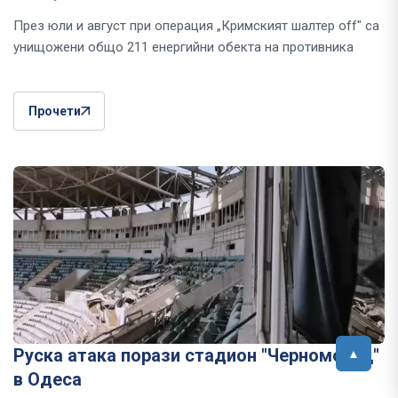
През юли и август при операция „Кримският шалтер off" са
унищожени общо 211 енергийни обекта на противника
Прочети
Руска атака порази стадион "Черноморец"
в Одеса