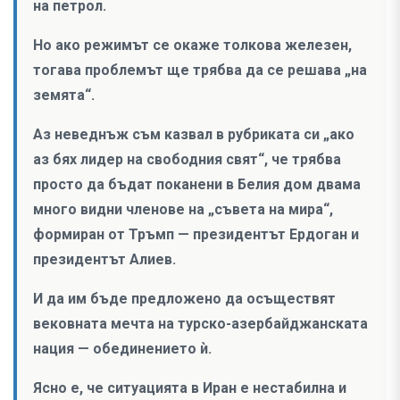
на петрол.
Но ако режимът се окаже толкова железен,
тогава проблемът ще трябва да се решава „на
земята“.
Аз неведнъж съм казвал в рубриката си „ако
аз бях лидер на свободния свят“, че трябва
просто да бъдат поканени в Белия дом двама
много видни членове на „съвета на мира“,
формиран от Тръмп — президентът Ердоган и
президентът Алиев.
И да им бъде предложено да осъществят
вековната мечта на турско-азербайджанската
нация — обединението ѝ.
Ясно е, че ситуацията в Иран е нестабилна и