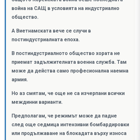
война на САЩ в условията на индустриално
общество.
А Виетнамската вече се случи в
постиндустриалната епоха.
В постиндустриалното общество хората не
приемат задължителната военна служба. Там
може да действа само професионална наемна
армия.
Но аз смятам, че още не са изчерпани всички
междинни варианти.
Предполагам, че режимът може да падне
след още седмица интензивни бомбардировки
или продължаване на блокадата върху износа