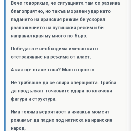
Вече говорихме, че ситуацията там се развива
благоприятно, но такъв морален удар като
падането на иранския режим би ускорил
разложението на путинския режим и би
направил края му много по-бърз.
Победата е необходима именно като
отстраняване на режима от власт.
А как ще стане това? Много просто.
Не трябваше да се спира операцията. Трябва
да продължат точковите удари по ключови
фигури и структури.
Има голяма вероятност в някакъв момент
режимът да падне под натиска на иранския
народ.