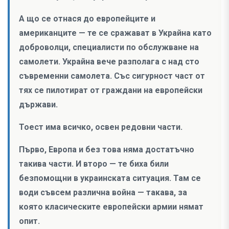
А що се отнася до европейците и
американците — те се сражават в Украйна като
доброволци, специалисти по обслужване на
самолети. Украйна вече разполага с над сто
съвременни самолета. Със сигурност част от
тях се пилотират от граждани на европейски
държави.
Тоест има всичко, освен редовни части.
Първо, Европа и без това няма достатъчно
такива части. И второ — те биха били
безпомощни в украинската ситуация. Там се
води съвсем различна война — такава, за
която класическите европейски армии нямат
опит.