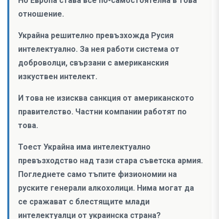
Но Европа става все по-самостоятелна в това
отношение.
Украйна решително превъзхожда Русия
интелектуално. За нея работи система от
доброволци, свързани с американския
изкуствен интелект.
И това не изисква санкция от американското
правителство. Частни компании работят по
това.
Тоест Украйна има интелектуално
превъзходство над тази стара съветска армия.
Погледнете само тъпите физиономии на
руските генерали алкохолици. Нима могат да
се сражават с блестящите млади
интелектуалци от украинска страна?