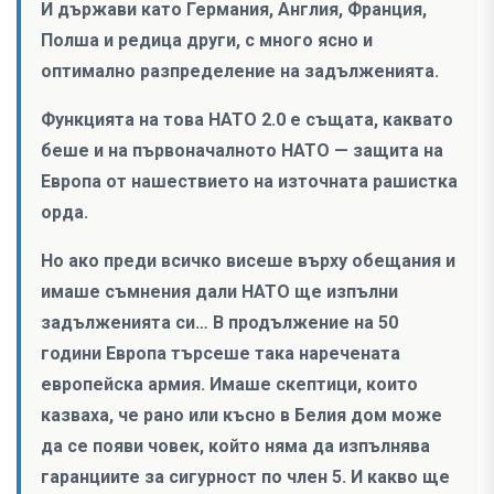
И държави като Германия, Англия, Франция,
Полша и редица други, с много ясно и
оптимално разпределение на задълженията.
Функцията на това НАТО 2.0 е същата, каквато
беше и на първоначалното НАТО — защита на
Европа от нашествието на източната рашистка
орда.
Но ако преди всичко висеше върху обещания и
имаше съмнения дали НАТО ще изпълни
задълженията си… В продължение на 50
години Европа търсеше така наречената
европейска армия. Имаше скептици, които
казваха, че рано или късно в Белия дом може
да се появи човек, който няма да изпълнява
гаранциите за сигурност по член 5. И какво ще