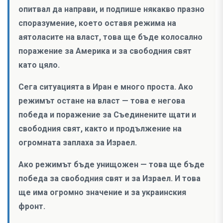
опитвал да направи, и подпише някакво празно
споразумение, което оставя режима на
аятоласите на власт, това ще бъде колосално
поражение за Америка и за свободния свят
като цяло.
Сега ситуацията в Иран е много проста. Ако
режимът остане на власт — това е негова
победа и поражение за Съединените щати и
свободния свят, както и продължение на
огромната заплаха за Израел.
Ако режимът бъде унищожен — това ще бъде
победа за свободния свят и за Израел. И това
ще има огромно значение и за украинския
фронт.