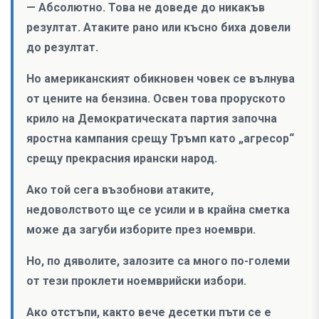
— Абсолютно. Това не доведе до никакъв
резултат. Атаките рано или късно биха довели
до резултат.
Но американският обикновен човек се вълнува
от цените на бензина. Освен това проруското
крило на Демократическата партия започна
яростна кампания срещу Тръмп като „агресор“
срещу прекрасния ирански народ.
Ако той сега възобнови атаките,
недоволството ще се усили и в крайна сметка
може да загуби изборите през ноември.
Но, по дяволите, залозите са много по-големи
от тези проклети ноемврийски избори.
Ако отстъпи, както вече десетки пъти се е