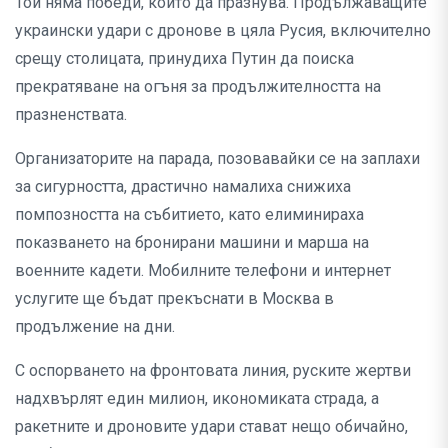
Той няма победи, които да празнува. Продължаващите
украински удари с дронове в цяла Русия, включително
срещу столицата, принудиха Путин да поиска
прекратяване на огъня за продължителността на
празненствата.
Организаторите на парада, позовавайки се на заплахи
за сигурността, драстично намалиха снижиха
помпозността на събитието, като елиминираха
показването на бронирани машини и марша на
военните кадети. Мобилните телефони и интернет
услугите ще бъдат прекъснати в Москва в
продължение на дни.
С оспорването на фронтовата линия, руските жертви
надхвърлят един милион, икономиката страда, а
ракетните и дроновите удари стават нещо обичайно,