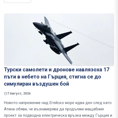
Турски самолети и дронове навлязоха 17
пъти в небето на Гърция, стигна се до
симулиран въздушен бой
7 Август, 2026
Новото напрежение над Егейско море идва ден след като
Атина обяви, че възнамерява да продължи мащабния
проект за подводна електрическа връзка между Гърция и