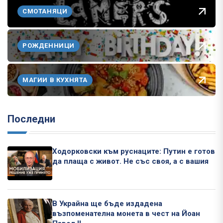
СМОТАНЯЦИ
РОЖДЕННИЦИ
МАГИИ В КУХНЯТА
Последни
Ходорковски към руснаците: Путин е готов
да плаща с живот. Не със своя, а с вашия
В Украйна ще бъде издадена
възпоменателна монета в чест на Йоан