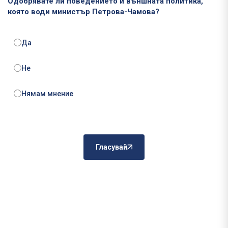
Одобрявате ли поведението и външната политика,
която води министър Петрова-Чамова?
Да
Не
Нямам мнение
Гласувай