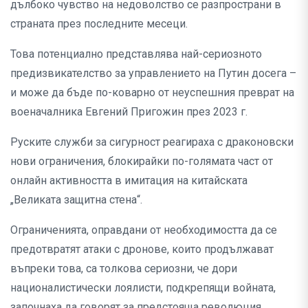
дълбоко чувство на недоволство се разпространи в
страната през последните месеци.
Това потенциално представлява най-сериозното
предизвикателство за управлението на Путин досега –
и може да бъде по-коварно от неуспешния преврат на
военачалника Евгений Пригожин през 2023 г.
Руските служби за сигурност реагираха с драконовски
нови ограничения, блокирайки по-голямата част от
онлайн активността в имитация на китайската
„Великата защитна стена“.
Ограниченията, оправдани от необходимостта да се
предотвратят атаки с дронове, които продължават
въпреки това, са толкова сериозни, че дори
националистически лоялисти, подкрепящи войната,
започнаха да говорят за предстояща революция.