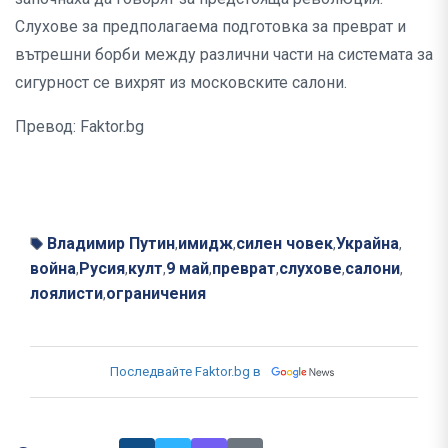
Слухове за предполагаема подготовка за преврат и
вътрешни борби между различни части на системата за
сигурност се вихрят из московските салони.
Превод: Faktor.bg
Владимир Путин
имидж
силен човек
Украйна
,
,
,
,
война
Русия
култ
9 май
преврат
слухове
салони
,
,
,
,
,
,
,
лоялисти
ограничения
,
Последвайте Faktor.bg в