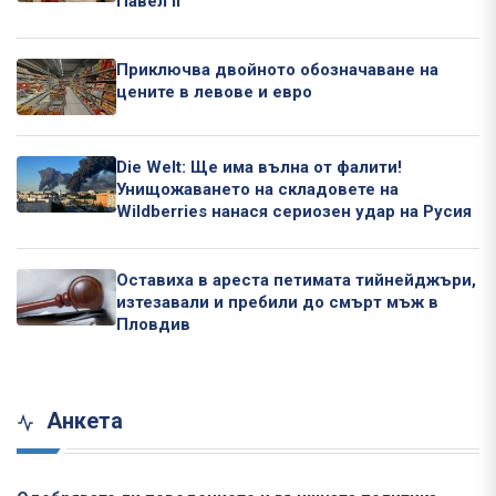
Павел II
Приключва двойното обозначаване на
цените в левове и евро
Die Welt: Ще има вълна от фалити!
Унищожаването на складовете на
Wildberries нанася сериозен удар на Русия
Оставиха в ареста петимата тийнейджъри,
изтезавали и пребили до смърт мъж в
Пловдив
Анкета