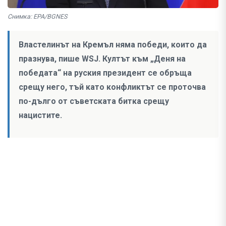
Снимка: EPA/BGNES
Властелинът на Кремъл няма победи, които да
празнува, пише WSJ. Култът към „Деня на
победата“ на руския президент се обръща
срещу него, тъй като конфликтът се проточва
по-дълго от съветската битка срещу
нацистите.