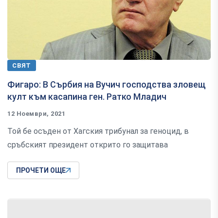
СВЯТ
Фигаро: В Сърбия на Вучич господства зловещ
култ към касапина ген. Ратко Младич
12 Ноември, 2021
Той бе осъден от Хагския трибунал за геноцид, в
сръбският президент открито го защитава
ПРОЧЕТИ ОЩЕ