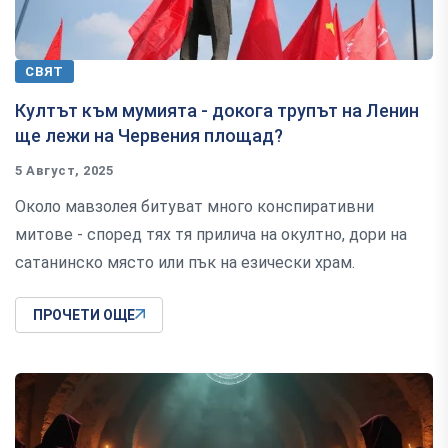
СВЯТ
Култът към мумията - докога трупът на Ленин
ще лежи на Червения площад?
5 Август, 2025
Около мавзолея битуват много конспиративни
митове - според тях тя прилича на окултно, дори на
сатанинско място или пък на езически храм.
ПРОЧЕТИ ОЩЕ