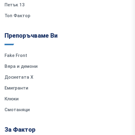
Петък 13
Топ Фактор
Препоръчваме Ви
Fake Front
Вяра и демони
Досиетата Х
Емигранти
Клюки
Смотаняци
За Фактор