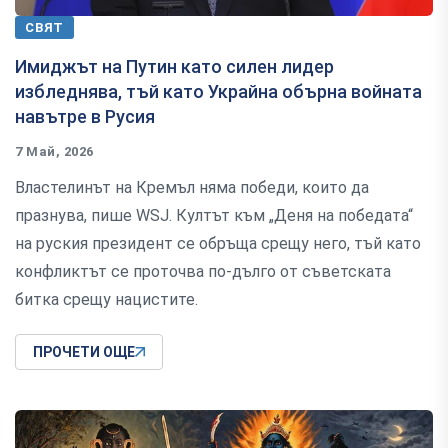
СВЯТ
Имиджът на Путин като силен лидер
избледнява, тъй като Украйна обърна войната
навътре в Русия
7 Май, 2026
Властелинът на Кремъл няма победи, които да
празнува, пише WSJ. Култът към „Деня на победата“
на руския президент се обръща срещу него, тъй като
конфликтът се проточва по-дълго от съветската
битка срещу нацистите.
ПРОЧЕТИ ОЩЕ