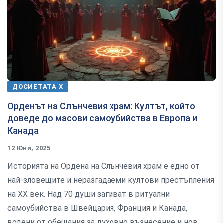
ДОСИЕТАТА Х
Орденът на Слънчевия храм: Култът, който
доведе до масови самоубийства в Европа и
Канада
12 Юни, 2025
Историята на Орденa на Слънчевия храм е едно от
най-зловещите и неразгадаеми култови престъпления
на XX век. Над 70 души загиват в ритуални
самоубийства в Швейцария, Франция и Канада,
водени от обещания за духовно възнесение и нов