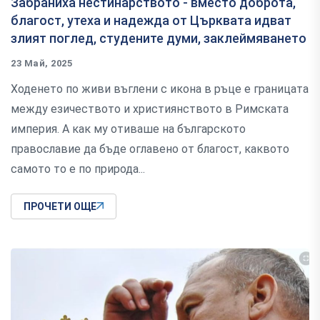
Забраниха нестинарството - вместо доброта,
благост, утеха и надежда от Църквата идват
злият поглед, студените думи, заклеймяването
23 Май, 2025
Ходенето по живи въглени с икона в ръце е границата
между езичеството и християнството в Римската
империя. А как му отиваше на българското
православие да бъде оглавено от благост, каквото
самото то е по природа...
ПРОЧЕТИ ОЩЕ