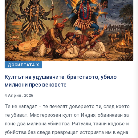
ДОСИЕТАТА Х
Култът на удушвачите: братството, убило
милиони през вековете
4 Април, 2026
Те не нападат – те печелят доверието ти, след което
те убиват. Мистериозен култ от Индия, обвиняван за
поне два милиона убийства. Ритуали, тайни кодове и
убийства без следа превръщат историята им в една