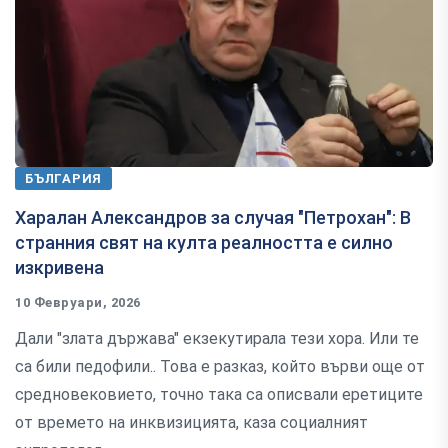
БЪЛГАРИЯ
Харалан Александров за случая "Петрохан": В
странния свят на култа реалността е силно
изкривена
10 Февруари, 2026
Дали "злата държава" екзекутирала тези хора. Или те
са били педофили.. Това е разказ, който върви още от
средновековието, точно така са описвали еретиците
от времето на инквизицията, каза социалният