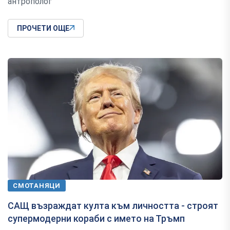
антрополог
ПРОЧЕТИ ОЩЕ
СМОТАНЯЦИ
САЩ възраждат култа към личността - строят
супермодерни кораби с името на Тръмп